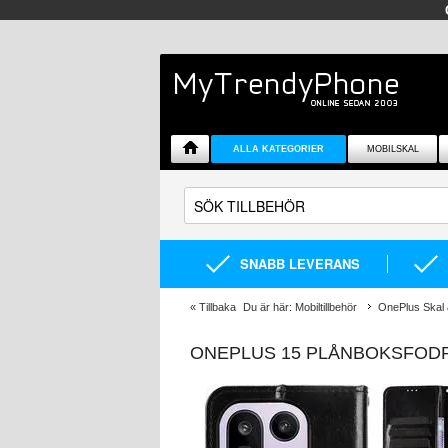
ALLA KATEGORIER
MOBILSKAL
SNABB LEVERANS
«
Tillbaka
Du är här:
Mobiltillbehör
OnePlus Skal &
ONEPLUS 15 PLÅNBOKSFODRA