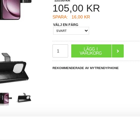
121,00 KR
105,00
KR
SPARA:
16,00 KR
VÄLJ EN FÄRG
REKOMMENDERADE AV MYTRENDYPHONE
R DU FRÅGOR?
LIVE CHAT