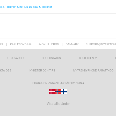
l & Tillbehör
,
OnePlus 15 Skal & Tillbehör
PS
|
KARLEBOVEJ 59
|
3400 HILLERØD
|
DANMARK
|
SUPPORT@MYTRENDY
RETURVAROR
ORDERSTATUS
CLUB TRENDY
KTA OSS
NYHETER OCH TIPS
MYTRENDYPHONE RABATTKOD
PRODUCENTANSVAR OCH ÅTERVINNING
Visa alla länder