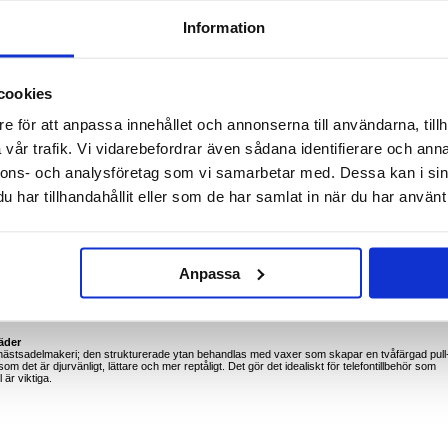
Information
cookies
k samtidigt som den ersätter din vardagsplånbok. Utsidan i polyuretan med Crazy Horse-
för att skydda mot fall och repor, medan smarta fickor håller ordning på kort och kontanter
e för att anpassa innehållet och annonserna till användarna, tillh
t TPU-innerskal för stötskydd i två lager
vår trafik. Vi vidarebefordrar även sådana identifierare och anna
- ingen extra plånbok behövs
 streaming
nnons- och analysföretag som vi samarbetar med. Dessa kan i sin
 säkert stängda under pendling
appar
har tillhandahållit eller som de har samlat in när du har använt 
esekortet i snabbåtkomstfacket
 stötta OnePlus 15 i stående läge
t vid sightseeing utan att bära en separat plånbok
 kanter skyddar linserna från ojämna ytor
Anpassa
kreta innerfickan
h kick-stativ. Crazy Horse-finishen utvecklar en subtil patina över tid, vilket ger varje fodral en
äder
 hästsadelmakeri; den strukturerade ytan behandlas med vaxer som skapar en tvåfärgad pull
om det är djurvänligt, lättare och mer reptåligt. Det gör det idealiskt för telefontillbehör som
är viktiga.