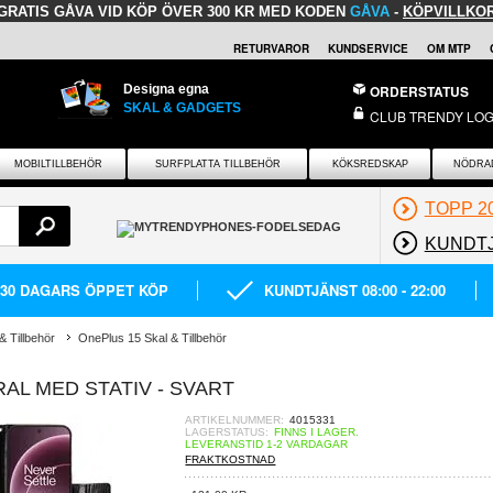
GRATIS GÅVA
VID KÖP ÖVER 300 KR MED KODEN
GÅVA
-
KÖPVILLKO
RETURVAROR
KUNDSERVICE
OM MTP
Designa egna
ORDERSTATUS
SKAL & GADGETS
CLUB TRENDY LOG
MOBILTILLBEHÖR
SURFPLATTA TILLBEHÖR
KÖKSREDSKAP
NÖDRA
TOPP 2
KUNDT
30 DAGARS ÖPPET KÖP
KUNDTJÄNST 08:00 - 22:00
 Tillbehör
OnePlus 15 Skal & Tillbehör
L MED STATIV - SVART
ARTIKELNUMMER:
4015331
LAGERSTATUS:
FINNS I LAGER.
LEVERANSTID 1-2 VARDAGAR
FRAKTKOSTNAD