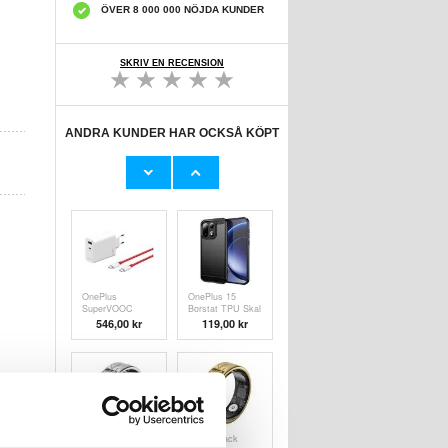
ÖVER 8 000 000 NÖJDA KUNDER
SKRIV EN RECENSION
ANDRA KUNDER HAR OCKSÅ KÖPT
OnePlus 15
OnePlus 15
Heltäckande
Kameralinsskydd
skärmskydd i
i Härdat Glas - 2
121,00 kr
99,00
kr
härdat glas - 9H -
St.
Svart kant
OnePlus
OnePlus 15
SuperVOOC
Borstat TPU Skal
120W GAN-
- Kolfiber - Svart
546,00 kr
119,00
kr
strömadapter
med dubbla
portar - vit
PX02 Crack
PX02 Crack