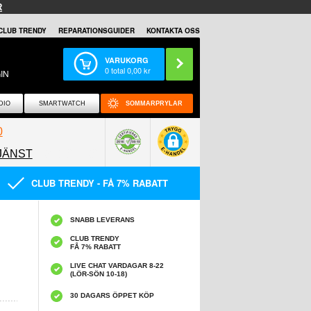
R
CLUB TRENDY
REPARATIONSGUIDER
KONTAKTA OSS
VARUKORG
0
total
0,00
kr
IN
DIO
SMARTWATCH
SOMMARPRYLAR
0
JÄNST
0858097089
CLUB TRENDY - FÅ 7% RABATT
SNABB LEVERANS
CLUB TRENDY
FÅ 7% RABATT
LIVE CHAT VARDAGAR 8-22
(LÖR-SÖN 10-18)
30 DAGARS ÖPPET KÖP