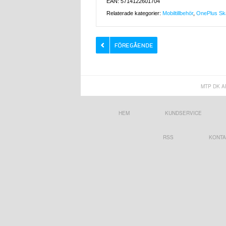
EAN: 5714122601704
Relaterade kategorier:
Mobiltillbehör
,
OnePlus Ska
MTP DK A
HEM
KUNDSERVICE
RSS
KONTA