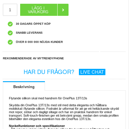
30 DAGARS ÖPPET KÖP
SNABB LEVERANS
ÖVER 8 000 000 NÖJDA KUNDER
REKOMMENDERADE AV MYTRENDYPHONE
HAR DU FRÅGOR?
LIVE CHAT
Beskrivning
Flytande silikon skal med handrem för OnePlus 13T/13s
Skydda din OnePlus 13T/13s med stil med detta eleganta och hållbara
mobilskal i flytande silikon. Fodralet är utformat för att ge ett heltäckande skydd
mot repor, stötar och dagligt slitage och har en praktisk handrem för enkel
transport. Soft-touch-finishen ger ett bekvämt grepp, medan den smala profilen
bibehåller den eleganta estetiken hos din OnePlus 13T/13s.
Nyckelfunktioner och specifikationer