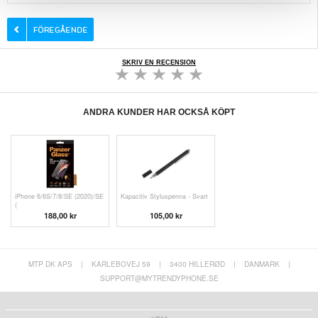
SKRIV EN RECENSION
ANDRA KUNDER HAR OCKSÅ KÖPT
iPhone 6/6S/7/8/SE (2020)/SE
Kapacitiv Styluspenna - Svart
(
188,00 kr
105,00 kr
MTP DK APS
|
KARLEBOVEJ 59
|
3400 HILLERØD
|
DANMARK
|
SUPPORT@MYTRENDYPHONE.SE