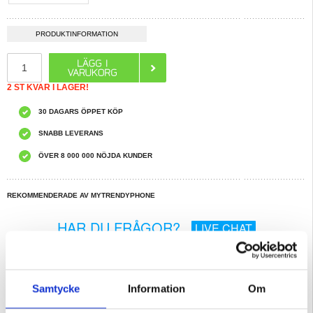
PRODUKTINFORMATION
2 ST KVAR I LAGER!
30 DAGARS ÖPPET KÖP
SNABB LEVERANS
ÖVER 8 000 000 NÖJDA KUNDER
REKOMMENDERADE AV MYTRENDYPHONE
HAR DU FRÅGOR?
LIVE CHAT
Beskrivning
Samtycke
Information
Om
Nillkin Camshield Prop Kickstand Hybird Skal Kompatibel med MagSafe för
OnePlus 13