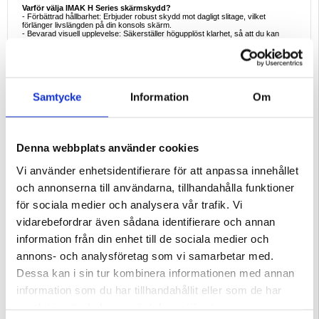
Varför välja IMAK H Series skärmskydd?
- Förbättrad hållbarhet: Erbjuder robust skydd mot dagligt slitage, vilket
förlänger livslängden på din konsols skärm.
- Bevarad visuell upplevelse: Säkerställer högupplöst klarhet, så att du kan
njuta av spel som avsett utan kompromisser.
- Smidigt underhåll: Den hydrofoba och oleofoba beläggningen gör det enkelt att
hålla skärmen ren, vilket minskar behovet av att torka av den ofta.
- Användarvänlig applikation: Utformad för enkel installation, vilket minimerar
risken för bubblor och felinställning.
Intressanta fakta om skärmskydd av härdat glas:
Samtycke
Information
Om
- Styrka: Härdat glas är upp till fem gånger starkare än standardglas, vilket ger
ett överlägset skydd mot stötar.
- Säkerhet: I händelse av brott spricker härdat glas i små, trubbiga bitar, vilket
minskar risken för skador.
- Klarhet: Högkvalitativt härdat glas har en genomskinlighet på 99,9 %, vilket
ger en klar och levande skärm.
Denna webbplats använder cookies
- Känslighet för beröring: Avancerade tillverkningsprocesser säkerställer att
skärmskydd av härdat glas inte stör pekskärmens lyhördhet.
Vi använder enhetsidentifierare för att anpassa innehållet
- Enkel installation: Många härdade glasskydd är utformade för enkel, bubbelfri
installation, ofta med självhäftande lager som förenklar appliceringsprocessen.
och annonserna till användarna, tillhandahålla funktioner
Skydda din Nothing Phone (3a), (3a) Pro med IMAK H Series skärmskydd av
för sociala medier och analysera vår trafik. Vi
härdat glas, som kombinerar hållbarhet, klarhet och användarvänlighet för att
förbättra din spelupplevelse.
vidarebefordrar även sådana identifierare och annan
Kompatibilitet:
Nothing Phone (3a), Nothing Phone (3a) Pro
information från din enhet till de sociala medier och
Förpackning:
Euroblister
annons- och analysföretag som vi samarbetar med.
EAN: 5714122545459
Dessa kan i sin tur kombinera informationen med annan
Relaterade kategorier:
Mobiltillbehör
,
Nothing Skal & Tillbehör
information som du har tillhandahållit eller som de har
samlat in när du har använt deras tjänster.