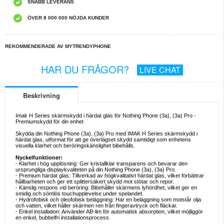
SNABB LEVERANS
ÖVER 8 000 000 NÖJDA KUNDER
REKOMMENDERADE AV MYTRENDYPHONE
HAR DU FRÅGOR?
LIVE CHAT
Beskrivning
Imak H Series skärmskydd i härdat glas för Nothing Phone (3a), (3a) Pro -
Premiumskydd för din enhet
Skydda din Nothing Phone (3a), (3a) Pro med IMAK H Series skärmskydd i
härdat glas, utformat för att ge överlägset skydd samtidigt som enhetens
visuella klarhet och beröringskänslighet bibehålls.
Nyckelfunktioner:
- Klarhet i hög upplösning: Ger kristallklar transparens och bevarar den
ursprungliga displaykvaliteten på din Nothing Phone (3a), (3a) Pro.
- Premium härdat glas: Tillverkad av högkvalitativt härdat glas, vilket förbättrar
hållbarheten och ger ett splittersäkert skydd mot stötar och repor.
- Känslig respons vid beröring: Bibehåller skärmens lyhördhet, vilket ger en
smidig och sömlös touchupplevelse under spelandet.
- Hydrofobisk och oleofobisk beläggning: Har en beläggning som motstår olja
och vatten, vilket håller skärmen ren från fingeravtryck och fläckar.
- Enkel installation: Använder AB-lim för automatisk absorption, vilket möjliggör
en enkel, bubbelfri installationsprocess.