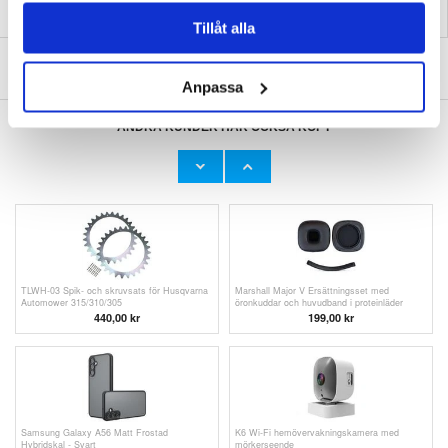
Tillåt alla
SKRIV EN RECENSION
Anpassa
ANDRA KUNDER HAR OCKSÅ KÖPT
Bollar för skofräschare / Skodeodorant - 6 st.
Samsung Galaxy Buds3 Pro Ahastyle WG173
Silikon öronproppar - Grå
98,00
kr
144,00
kr
TLWH-03 Spik- och skruvsats för Husqvarna
Marshall Major V Ersättningsset med
Automower 315/310/305
öronkuddar och huvudband i proteinläder
440,00 kr
199,00
kr
Samsung Galaxy A56 Matt Frostad
K6 Wi-Fi hemövervakningskamera med
Hybridskal - Svart
mörkerseende