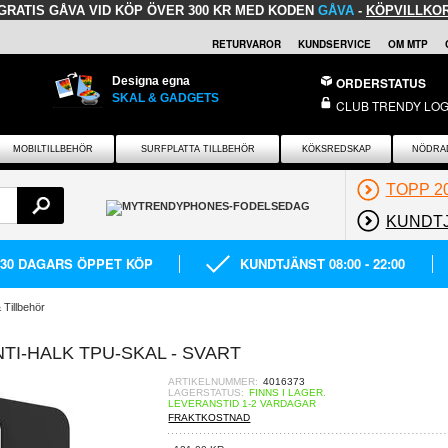
GRATIS GÅVA
VID KÖP ÖVER 300 KR MED KODEN
GÅVA
-
KÖPVILLKO
RETURVAROR
KUNDSERVICE
OM MTP
Designa egna
ORDERSTATUS
SKAL & GADGETS
CLUB TRENDY LOG
MOBILTILLBEHÖR
SURFPLATTA TILLBEHÖR
KÖKSREDSKAP
NÖDRA
TOPP 2
KUNDT
30 DAGARS ÖPPET KÖP
KUNDTJÄNST 08:00 - 22:00
 Tillbehör
NTI-HALK TPU-SKAL - SVART
ARTIKELNUMMER:
4016373
LAGERSTATUS:
FINNS I LAGER.
LEVERANSTID 1-2 VARDAGAR
FRAKTKOSTNAD