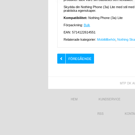
Skydda din Nothing Phone (3a) Lite med stil me
praktiska egenskaper.
Kompatibilitet:
Nothing Phone (3a) Lite
Förpackning:
Bulk
EAN: 5714122614551
Relaterade kategorier:
Mobiltillbehör
,
Nothing Skal
MTP DK A
HEM
KUNDSERVICE
RSS
KONTA