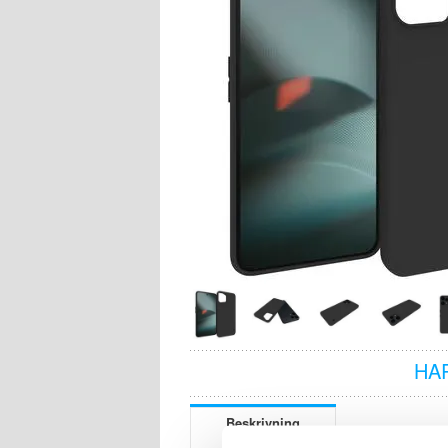
HA
Beskrivning