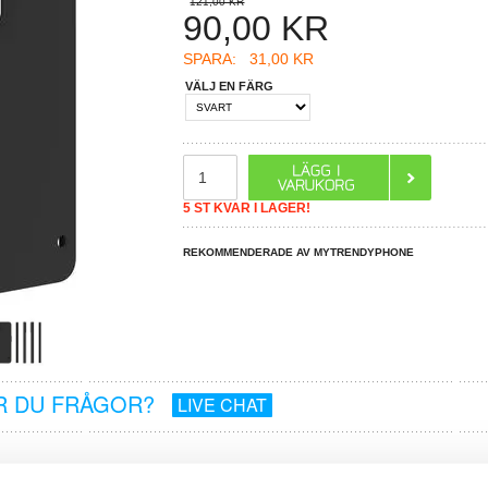
121,00 KR
90,00
KR
SPARA:
31,00 KR
VÄLJ EN FÄRG
5 ST KVAR I LAGER!
REKOMMENDERADE AV MYTRENDYPHONE
R DU FRÅGOR?
LIVE CHAT