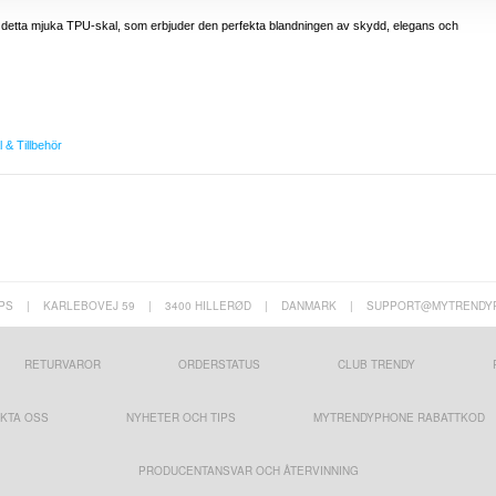
d detta mjuka TPU-skal, som erbjuder den perfekta blandningen av skydd, elegans och
 & Tillbehör
PS
|
KARLEBOVEJ 59
|
3400 HILLERØD
|
DANMARK
|
SUPPORT@MYTRENDY
RETURVAROR
ORDERSTATUS
CLUB TRENDY
KTA OSS
NYHETER OCH TIPS
MYTRENDYPHONE RABATTKOD
PRODUCENTANSVAR OCH ÅTERVINNING