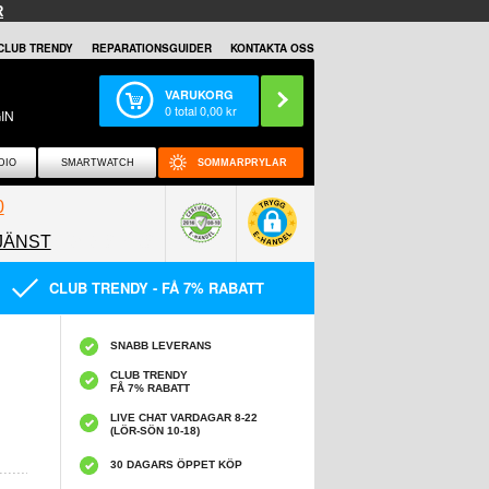
R
CLUB TRENDY
REPARATIONSGUIDER
KONTAKTA OSS
VARUKORG
0
total
0,00
kr
IN
DIO
SMARTWATCH
SOMMARPRYLAR
0
JÄNST
0858097089
CLUB TRENDY - FÅ 7% RABATT
SNABB LEVERANS
CLUB TRENDY
FÅ 7% RABATT
LIVE CHAT VARDAGAR 8-22
(LÖR-SÖN 10-18)
30 DAGARS ÖPPET KÖP