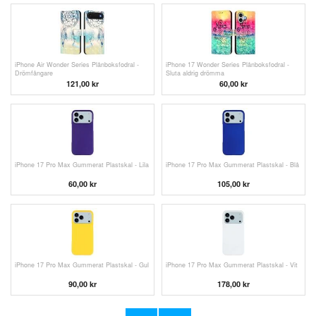
iPhone Air Wonder Series Plånboksfodral -
iPhone 17 Wonder Series Plånboksfodral -
Drömfångare
Sluta aldrig drömma
121,00 kr
60,00
kr
iPhone 17 Pro Max Gummerat Plastskal - Lila
iPhone 17 Pro Max Gummerat Plastskal - Blå
60,00
kr
105,00 kr
iPhone 17 Pro Max Gummerat Plastskal - Gul
iPhone 17 Pro Max Gummerat Plastskal - Vit
90,00 kr
178,00
kr