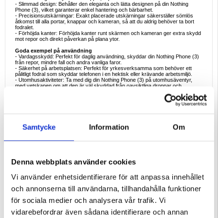
- Slimmad design: Behåller den eleganta och lätta designen på din Nothing
Phone (3), vilket garanterar enkel hantering och bärbarhet.
- Precisionsutskärningar: Exakt placerade utskärningar säkerställer sömlös
åtkomst till alla portar, knappar och kameran, så att du aldrig behöver ta bort
fodralet.
- Förhöjda kanter: Förhöjda kanter runt skärmen och kameran ger extra skydd
mot repor och direkt påverkan på plana ytor.
Goda exempel på användning
- Vardagsskydd: Perfekt för daglig användning, skyddar din Nothing Phone (3)
från repor, mindre fall och andra vanliga faror.
- Säkerhet på arbetsplatsen: Perfekt för yrkesverksamma som behöver ett
pålitligt fodral som skyddar telefonen i en hektisk eller krävande arbetsmiljö.
- Utomhusaktiviteter: Ta med dig din Nothing Phone (3) på utomhusäventyr,
med vetskapen om att den är väl skyddad från oavsiktliga droppar och
miljöelement.
- Snyggt tillbehör: Använd fodralet för att komplettera din personliga stil och ge
din smartphone en touch av elegans.
- Resevänligt: Skydda din enhet när du reser och se till att den är säker från
stötar och repor under resan.
Samtycke
Information
Om
Anledningar att köpa
TPU-fodralet är ett måste för alla som vill skydda sin Nothing Phone (3) utan att
kompromissa med stilen. Detta fodral erbjuder den perfekta balansen mellan
hållbarhet och estetik, med en tunn design som inte tillför onödig bulk. Det
högkvalitativa TPU-materialet garanterar ett långvarigt skydd mot vardagens
faror. Oavsett om du är på jobbet, på språng eller njuter av utomhusaktiviteter
Denna webbplats använder cookies
ger det här fodralet den tillförlitlighet och stil du behöver för att hålla din enhet
säker.
Vi använder enhetsidentifierare för att anpassa innehållet
Intressanta fakta om TPU-telefonfodral
- Flexibelt men ändå tåligt: TPU (termoplastisk polyuretan) är känt för sin unika
och annonserna till användarna, tillhandahålla funktioner
kombination av flexibilitet och styrka, vilket gör det idealiskt för skyddande
telefonskal.
för sociala medier och analysera vår trafik. Vi
- Återvinningsbart material: TPU är ett mer miljövänligt alternativ jämfört med
vissa andra plaster, eftersom det är återvinningsbart och har en lägre
vidarebefordrar även sådana identifierare och annan
miljöpåverkan under produktionen.