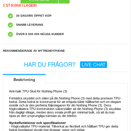
1 ST KVAR I LAGER!
30 DAGARS ÖPPET KÖP
SNABB LEVERANS
ÖVER 8 000 000 NÖJDA KUNDER
REKOMMENDERADE AV MYTRENDYPHONE
HAR DU FRÅGOR?
LIVE CHAT
Beskrivning
Anti-halk TPU-Skal för Nothing Phone (3)
Förbättra skyddet och stilen på din Nothing Phone (3) med detta premium TPU-
fodral. Detta fodral är konstruerat för att erbjuda både hållbarhet och en elegant
estetik och är den perfekta följeslagaren för din Nothing Phone (3). Dess
högkvalitativa TPU-konstruktion säkerställer att din Nothing Phone (3) skyddas
från dagligt slitage, medan dess smala profil ger minimal bulk, så att du kan
njuta av den ursprungliga känslan av din telefon.
Nyckelfunktioner och specifikationer
- Högkvalitativt TPU-material: Tillverkat av flexibelt och hållbart TPU ger detta
fodral överlägset skydd mot droppar, repor och stötar.