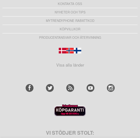
KONTAKTA OSS
NYHETER OCH TIPS
MYTRENDYPHONE RABATTKOD
KÖPVILLKOR
PRODUCENTANSVAR OCH ÅTERVINNING
Visa alla länder
VI STÖDJER STOLT: