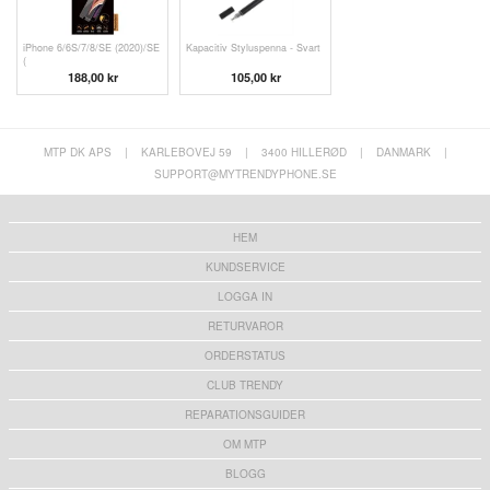
iPhone 6/6S/7/8/SE (2020)/SE
Kapacitiv Styluspenna - Svart
(
188,00 kr
105,00 kr
MTP DK APS
|
KARLEBOVEJ 59
|
3400 HILLERØD
|
DANMARK
|
SUPPORT@MYTRENDYPHONE.SE
HEM
KUNDSERVICE
LOGGA IN
RETURVAROR
ORDERSTATUS
CLUB TRENDY
REPARATIONSGUIDER
OM MTP
BLOGG