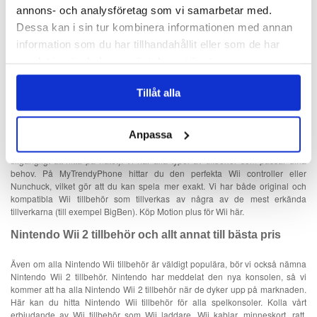
Se vilka Wii spel är heta. Vi säljer de nya spelen. Hos oss får du de senaste
annons- och analysföretag som vi samarbetar med.
nyheterna i Nintendo världen. Hos oss kan du hitta de bästa Nintendo
Dessa kan i sin tur kombinera informationen med annan
spelen. Välj bland mängder av innovativa och roliga Nintendo Wii spel för
information som du har tillhandahållit eller som de har
hela familjen som du kan handla hos MyTrendyPhone.se. Köp Wii tillbehör
och Wii spel till bästa och lägsta pris i Sverige. Handla hos MyTrendyPhone.
samlat in när du har använt deras tjänster.
Köp bara bästa Wii tillbehör som Wii nunchuck och andra Wii handkontroller.
Tillåt alla
Motion plus - tillbehör till Wii
Vi erbjuder Wii tillbehör som garanterar bästa kvalitet: Wii Motion plus, Wii
Anpassa
kontroller, Wii nunchuck och mycket mer. Välj Wii tillbehör som olika spel -
Super Mario bros, Wii fit Plus, Super Mario Wii osv (Wii softmod är också
tillgängligt att hitta på nätet). Vi har alla typer av tillbehör som passar dina
behov. På MyTrendyPhone hittar du den perfekta Wii controller eller
Nunchuck, vilket gör att du kan spela mer exakt. Vi har både original och
kompatibla Wii tillbehör som tillverkas av några av de mest erkända
tillverkarna (till exempel BigBen). Köp Motion plus för Wii här.
Nintendo Wii 2 tillbehör och allt annat till bästa pris
Även om alla Nintendo Wii tillbehör är väldigt populära, bör vi också nämna
Nintendo Wii 2 tillbehör. Nintendo har meddelat den nya konsolen, så vi
kommer att ha alla Nintendo Wii 2 tillbehör när de dyker upp på marknaden.
Här kan du hitta Nintendo Wii tillbehör för alla spelkonsoler. Kolla vårt
erbjudande av Wii tillbehör som Wii laddare, Wii kablar, minneskort, ratt,