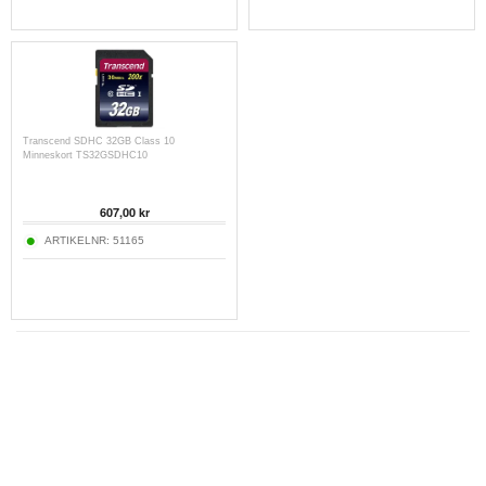
Transcend SDHC 32GB Class 10
Minneskort TS32GSDHC10
607,00
kr
ARTIKELNR:
51165