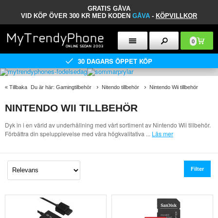
GRATIS GÅVA
VID KÖP ÖVER 300 KR MED KODEN
GÅVA
-
KÖPVILLKOR
0
30 DAGARS ÖPPET KÖP
«
Tillbaka
Du är här:
Gamingtilbehör
Nitendo tillbehör
Nintendo Wii tillbehör
NINTENDO WII TILLBEHÖR
Dyk in i en värld av underhållning med vårt sortiment av Nintendo Wii tillbehör.
Förbättra din spelupplevelse med våra högkvalitativa
...
Läs mer
Filter