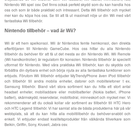
Nintendo Wii spel osv. Det finns också perfekt skydd som du kan handla hos
oss och som är både praktiskt och intressant. Detta Wii tillbehör och mycket
mer kan du köpa hos oss. Se till att få ut maximalt nöje ur din Wii med vårt
fantastiska Wii tillbehör.
Nintendo tillbehör – vad är Wii?
Wii är ett hem spelkonsol. Wii är Nintendos femte hemkonsol, den direkta
efterföljaren till Nintendo GameCube. Hos oss hittar du alla Nintendo
tillbehör du behöver för att få ut det mesta av din Nintendo Wii. Wii Remote
(Wii handkontroller) är regulatorn för konsolen. Nintendo tillbehör är speciellt
utformat för Nintendo. Med våra praktiska Wii tillbehör, kan du skydda och
förbättra din dyrbara enhet och börja njuta av alla fantastiska funktioner som
erbjuds. Förutom Wii tillbehör erbjuder MyTrendyPhone även iPod tillbehör
och tillbehör till andra mobila enheter, datorer och mobiltelefoner t ex.
Samsung tillbehör. Bland vårt stora sortiment kan du hitta ett stort antal
headset enheter, mobilladdare eller mobilbatterier (Nokia batteri, iPhone
batteri), skärmskydd, reservdelar, mobilfodral, minneskort och mycket mer. Vi
rekommenderar att du också kollar vår sortiment av tillbehör till HTC Hero
och HTC Legend tillbehör. Vi har samlat alla de bästa produkterna här på vår
webbplats, så att du kan hitta alla mobiltillbehör du behöver-snabbt och
enkelt. Vi erbjuder endast kvalitetsprodukter från välkända tillverkare som
Belkin, Griffin, Sony, Krusell, Jabra osv.