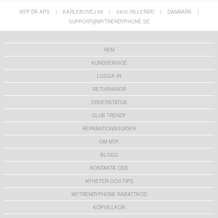
MTP DK APS
|
KARLEBOVEJ 59
|
3400 HILLERØD
|
DANMARK
|
SUPPORT@MYTRENDYPHONE.SE
HEM
KUNDSERVICE
LOGGA IN
RETURVAROR
ORDERSTATUS
CLUB TRENDY
REPARATIONSGUIDER
OM MTP
BLOGG
KONTAKTA OSS
NYHETER OCH TIPS
MYTRENDYPHONE RABATTKOD
KÖPVILLKOR