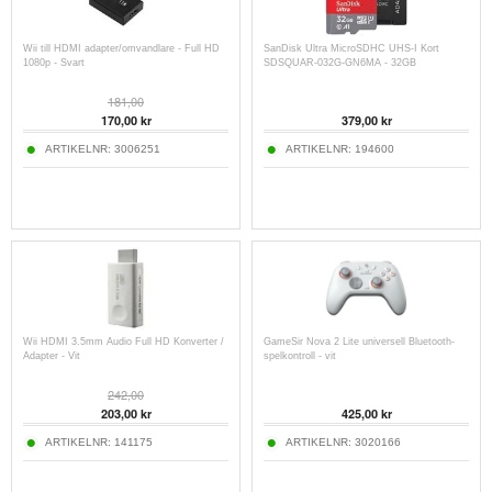
Wii till HDMI adapter/omvandlare - Full HD
SanDisk Ultra MicroSDHC UHS-I Kort
1080p - Svart
SDSQUAR-032G-GN6MA - 32GB
181,00
170,00
kr
379,00
kr
ARTIKELNR:
3006251
ARTIKELNR:
194600
Wii HDMI 3.5mm Audio Full HD Konverter /
GameSir Nova 2 Lite universell Bluetooth-
Adapter - Vit
spelkontroll - vit
242,00
203,00
kr
425,00
kr
ARTIKELNR:
141175
ARTIKELNR:
3020166