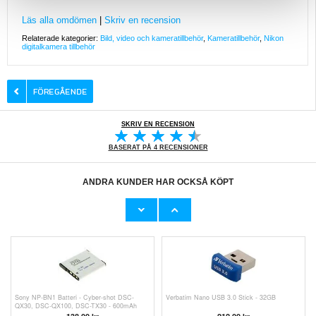
Läs alla omdömen
|
Skriv en recension
Relaterade kategorier:
Bild, video och kameratillbehör
,
Kameratillbehör
,
Nikon
digitalkamera tillbehör
SKRIV EN RECENSION
BASERAT PÅ 4 RECENSIONER
ANDRA KUNDER HAR OCKSÅ KÖPT
Nikon EN-EL9 Batteri - D5000, D3000, D60
AgfaPhoto SDHC Kort 10426 - Klass 10 -
16GB
227,00
kr
162,00
kr
Sony NP-BN1 Batteri - Cyber-shot DSC-
Verbatim Nano USB 3.0 Stick - 32GB
QX30, DSC-QX100, DSC-TX30 - 600mAh