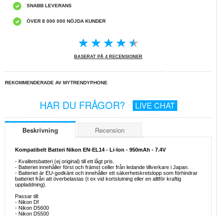
SNABB LEVERANS
ÖVER 8 000 000 NÖJDA KUNDER
BASERAT PÅ 4 RECENSIONER
REKOMMENDERADE AV MYTRENDYPHONE
HAR DU FRÅGOR?
LIVE CHAT
Beskrivning
Recension
Kompatibelt Batteri Nikon EN-EL14 - Li-Ion - 950mAh - 7.4V
- Kvalitetsbatteri (ej original) till ett lågt pris.
- Batteriet innehåller först och främst celler från ledande tillverkare i Japan.
- Batteriet är EU-godkänt och innehåller ett säkerhetskretslopp som förhindrar
batteriet från att överbelastas (t ex vid kortslutning eller en alltför kraftig
uppladdning).
Passar till:
- Nikon Df
- Nikon D5600
- Nikon D5500