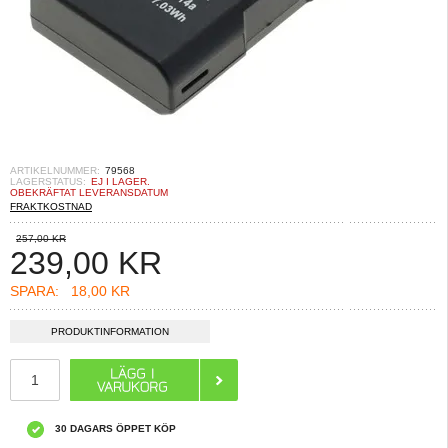
ARTIKELNUMMER:
79568
LAGERSTATUS:
EJ I LAGER.
OBEKRÄFTAT LEVERANSDATUM
FRAKTKOSTNAD
257,00 KR
239,00
KR
SPARA:
18,00 KR
PRODUKTINFORMATION
30 DAGARS ÖPPET KÖP