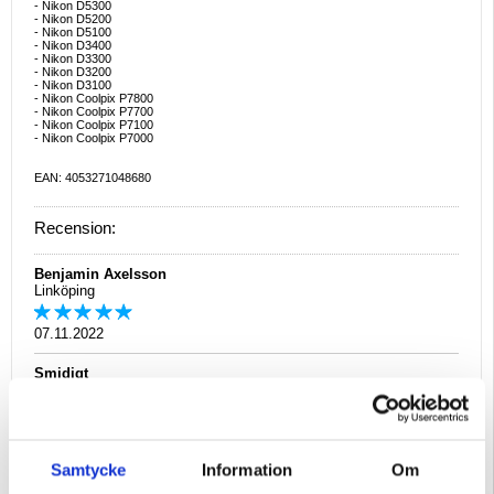
- Nikon D5300
- Nikon D5200
- Nikon D5100
- Nikon D3400
- Nikon D3300
- Nikon D3200
- Nikon D3100
- Nikon Coolpix P7800
- Nikon Coolpix P7700
- Nikon Coolpix P7100
- Nikon Coolpix P7000
EAN: 4053271048680
Recension:
Benjamin Axelsson
Linköping
07.11.2022
Smidigt
Är kompatibel med nikon d3300 och fungerar felfritt.
Peter Röthenbacher
Samtycke
Information
Om
Torsås