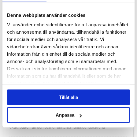
22.05.2019
Denna webbplats använder cookies
Batteri
Vi använder enhetsidentifierare för att anpassa innehållet
Helt ok... Ett batteri som hittills verkar funka. Bra pris
och annonserna till användarna, tillhandahålla funktioner
för sociala medier och analysera vår trafik. Vi
Christian S
vidarebefordrar även sådana identifierare och annan
06.10.2014
information från din enhet till de sociala medier och
annons- och analysföretag som vi samarbetar med.
Bra batteri till D3300
Dessa kan i sin tur kombinera informationen med annan
Behövde ett extra ack till D3300 så man inte får soppatorsk mitt i
information som du har tillhandahållit eller som de har
något. Funkar perfekt.
samlat in när du har använt deras tjänster.
christian
Tillåt alla
23.09.2014
Anpassa
batteri till d3300
EFtersom min D3300 är den kamera jag använder mest blev det
extra batteri till den och df-batteriet funkade klockrent!