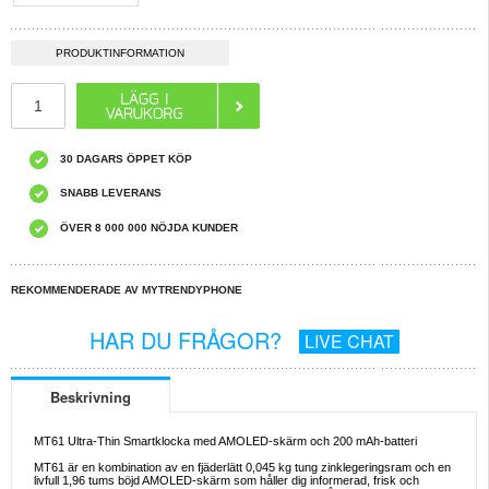
PRODUKTINFORMATION
30 DAGARS ÖPPET KÖP
SNABB LEVERANS
ÖVER 8 000 000 NÖJDA KUNDER
REKOMMENDERADE AV MYTRENDYPHONE
HAR DU FRÅGOR?
LIVE CHAT
Beskrivning
MT61 Ultra-Thin Smartklocka med AMOLED-skärm och 200 mAh-batteri
MT61 är en kombination av en fjäderlätt 0,045 kg tung zinklegeringsram och en
livfull 1,96 tums böjd AMOLED-skärm som håller dig informerad, frisk och