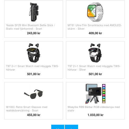
Yesido SF29 Mini Bluetooth Selfie Stick /
MT61 Ultra-Thin Smartklocka med AMOLED-
Stativ med fjärrkontroll - Svart
skärm - Silver
243,00
kr
409,00 kr
T97 2-i-1 Smart Watch med inbyggda TWS-
T97 2-i-1 Smart Watch med inbyggda TWS-
hörlurar
hörlurar - Silver
501,00 kr
501,00 kr
W100C Retro Smart Glasses med
Weeylite RB9 Bärbar RGB-videolampa med
realtidsöversättning - Svart
stativ
455,00 kr
1.033,00 kr