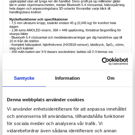
uppkopplad utan att tynga ner din handled. Dess profil på sju millimeter glider
lätt in under skjortmanschetten, medan Bluetooth 5.4 röstsamtal, hälsospårning
hela dagen och anpassningsbara 3D-urtavlor förvandlar varje blick till
handlingsbara insikter.
Nyckelfunktioner och specifikationer
- 7,5 mm ultratunn kropp, totalvikt endast 45 g (0,045 kg) för komfort hela
dagen
- 1,96 tums AMOLED-skärm, 368 × 448 upplösning, förbättrat färgomfång för
skarpa bilder
- Bluetooth 5.4 röstsamtal och meddelandevarningar ger dig handsfree upp till
10 m från din telefon
- Komplett hälsopaket: hjärtfrekvens (HX3918-sensor), blodtryck, SpO₂, sömn,
steg och kalorier
- 200 mAh-batteri ger 3-5 dagars användning, laddas på 2-3 timmar via
magnetkabel
- IP67 stänktålighet plus mer än 30 inbyggda språk och OTA-uppgraderingar
- Chipset AB5691, 128 MB flash, full pekskärm med roterande kodare för snabb
navigering
Ideala exempel på användning
Samtycke
Information
Om
- Delta i ett konferenssamtal från din handled medan du går mellan
mötesrummen
- Spåra HIIT-sessioner, cykelpendling eller helgvandringar med inbyggda
sportlägen och GPS-banesynkronisering via appen
- Använd gesten "lyft för att vakna" och kalkylatorn under kundpresentationer
för diskreta kontroller
Denna webbplats använder cookies
- Övervaka sömnkvaliteten under natten och justera sedan ditt schema baserat
på omfattande data om sömnstadier
- Lagra flera ljusa 3D-urtavlor och byt stil för gym, kontor eller kvällsevenemang
Vi använder enhetsidentifierare för att anpassa innehållet
på några sekunder
och annonserna till användarna, tillhandahålla funktioner
Varför den här produkten är perfekt att köpa
De flesta klockor i affärsstil tvingar fram en kompromiss mellan tunn design och
för sociala medier och analysera vår trafik. Vi
batteritid. MT61 har en 200 mAh-cell i ett 7,5 mm fodral och klarar upp till fem
dagars normal användning. Den böjda AMOLED-panelen konkurrerar med
vidarebefordrar även sådana identifierare och annan
flaggskeppstelefoner när det gäller färgdjup, och hälsosensorer med flera