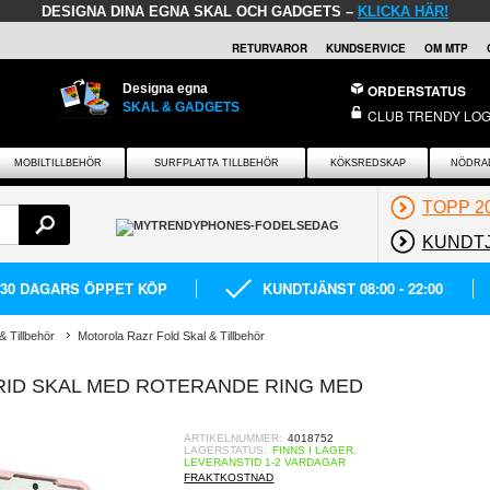
DESIGNA DINA EGNA SKAL OCH GADGETS –
KLICKA HÄR!
RETURVAROR
KUNDSERVICE
OM MTP
Designa egna
ORDERSTATUS
SKAL & GADGETS
CLUB TRENDY LOG
MOBILTILLBEHÖR
SURFPLATTA TILLBEHÖR
KÖKSREDSKAP
NÖDRA
TOPP 2
KUNDT
30 DAGARS ÖPPET KÖP
KUNDTJÄNST 08:00 - 22:00
& Tillbehör
Motorola Razr Fold Skal & Tillbehör
ID SKAL MED ROTERANDE RING MED
ARTIKELNUMMER:
4018752
LAGERSTATUS:
FINNS I LAGER.
LEVERANSTID 1-2 VARDAGAR
FRAKTKOSTNAD