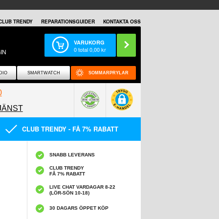
CLUB TRENDY
REPARATIONSGUIDER
KONTAKTA OSS
VARUKORG
0
total
0,00
kr
IN
DIO
SMARTWATCH
SOMMARPRYLAR
0
JÄNST
0858097089
CLUB TRENDY - FÅ 7% RABATT
SNABB LEVERANS
CLUB TRENDY
FÅ 7% RABATT
LIVE CHAT VARDAGAR 8-22
(LÖR-SÖN 10-18)
30 DAGARS ÖPPET KÖP