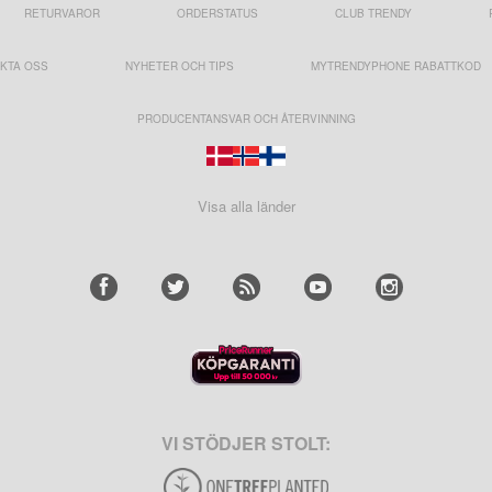
RETURVAROR
ORDERSTATUS
CLUB TRENDY
KTA OSS
NYHETER OCH TIPS
MYTRENDYPHONE RABATTKOD
PRODUCENTANSVAR OCH ÅTERVINNING
Visa alla länder
VI STÖDJER STOLT: