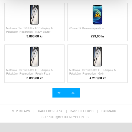
Motorola Razr 50 Ultra LCD-display &
iPhone 12 Kamerareparation
Pekskärm Reparation - Navy Blazer
3.893,00
kr
729,00 kr
Motorola Razr 50 Ultra LCD-display &
Motorola Razr 50 Ultra LCD-display &
Pekskärm Reparation - Peach Fuzz
Pekskärm Reparation - Grön
3.893,00
kr
4.210,00
kr
MTP DK APS
|
KARLEBOVEJ 59
|
3400 HILLERØD
|
DANMARK
|
Motorola Razr 50 Ultra LCD-display &
Pekskärm Reparation - Varmrosa
SUPPORT@MYTRENDYPHONE.SE
3.952,00
kr