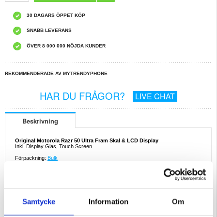
30 DAGARS ÖPPET KÖP
SNABB LEVERANS
ÖVER 8 000 000 NÖJDA KUNDER
REKOMMENDERADE AV MYTRENDYPHONE
HAR DU FRÅGOR?
LIVE CHAT
Beskrivning
Original Motorola Razr 50 Ultra Fram Skal & LCD Display
Inkl. Display Glas, Touch Screen
Förpackning:
Bulk
Reparation:
Om du inte vill reparera en enhet på egen hand, kan vi göra det åt dig. Våra
duktiga tekniker har reparerat tusentals telefoner och, med detta i åtanke, kan
vi garantera att enheten kommer att fungera perfekt igen. Vi utför reparationer i
vår egen verkstad, d.v.s. vi skickar inte din telefon till ett annat serviceställe.
Samtycke
Information
Om
Det innebär att vi erbjuder den snabbaste och billigaste tjänsten på marknaden.
Följ länken nedan och läs mer:
Motorola Razr 50 Ultra LCD-display & Pekskärm Reparation