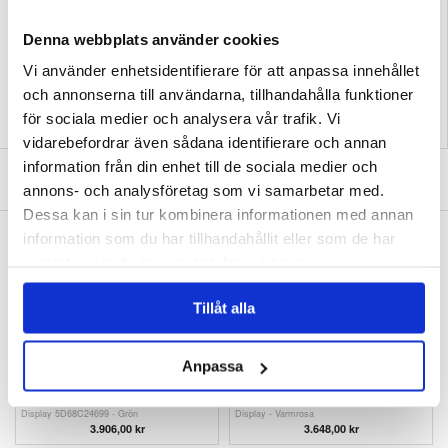
EAN: 5714122338488
Denna webbplats använder cookies
Relaterade kategorier:
Reparation
,
Mobilreparation
,
Byta skärm Motorola
,
Motorola Razr 50 Ultra Skärm, Reparationer & Reservdelar
Vi använder enhetsidentifierare för att anpassa innehållet
och annonserna till användarna, tillhandahålla funktioner
för sociala medier och analysera vår trafik. Vi
vidarebefordrar även sådana identifierare och annan
information från din enhet till de sociala medier och
SKRIV EN RECENSION
annons- och analysföretag som vi samarbetar med.
Dessa kan i sin tur kombinera informationen med annan
information som du har tillhandahållit eller som de har
ANDRA KUNDER HAR OCKSÅ KÖPT
Kamera Modul till iPhone 12 - Dual 12 MP
Motorola Razr 50 Ultra Fram Skal & LCD
samlat in när du har använt deras tjänster.
Display 5D68C24597 - Peach Fuzz
425,00 kr
3.648,00
kr
Tillåt alla
Anpassa
Motorola Razr 50 Ultra Fram Skal & LCD
Motorola Razr 50 Ultra Fram Skal & LCD
Display 5D68C24699 - Grön
Display - Varmrosa
3.906,00
kr
3.648,00
kr