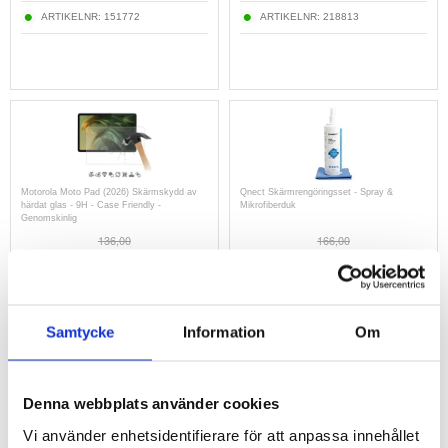
ARTIKELNR:
151772
ARTIKELNR:
218813
Motorola Moto Pad (2026) Skärmskydd av
Qnect Skärmrengöringsset - Spray &
härdat glas - 9H - Case Friendly -
Mikrofiberduk
Genomskinlig
136,00
166,00
121,00
kr
159,00
kr
ARTIKELNR:
4017825
ARTIKELNR:
218563
Samtycke
Information
Om
Denna webbplats använder cookies
Vi använder enhetsidentifierare för att anpassa innehållet