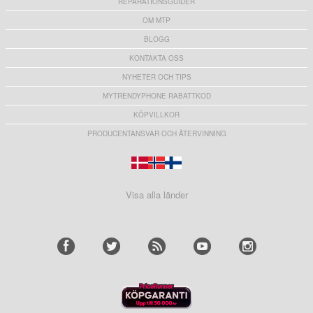
REPARATIONSGUIDER
OM MTP
BLOGG
KONTAKTA OSS
NYHETER OCH TIPS
MYTRENDYPHONE RABATTKOD
KÖPVILLKOR
PRODUCENTANSVAR OCH ÅTERVINNING
Visa alla länder