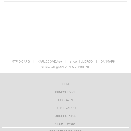
MTP DK APS
|
KARLEBOVEJ 59
|
3400 HILLERØD
|
DANMARK
|
SUPPORT@MYTRENDYPHONE.SE
HEM
KUNDSERVICE
LOGGA IN
RETURVAROR
ORDERSTATUS
CLUB TRENDY