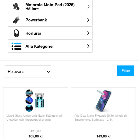
Motorola Moto Pad (2026)
Hållare
Powerbank
Hörlurar
Alla Kategorier
Filter
Liquid Glass Universellt Nano Skärmskydd -
Prio Dual Nano Flytande Skärmskydd till
Ultraklart och fingeravtrycksvänligt
Smartphone, Surfplatta - 2 St.
151,00
105,00
kr
149,00
kr