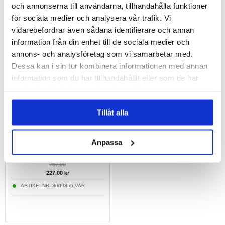
och annonserna till användarna, tillhandahålla funktioner
Kontakt Chemie Våtservetter för
Tech-Protect polerduk för skärmar - 2 st. -
Skärmrengöring - 100 St.
Grå
för sociala medier och analysera vår trafik. Vi
vidarebefordrar även sådana identifierare och annan
90,00
212,00
kr
117,00
kr
information från din enhet till de sociala medier och
ARTIKELNR:
214625
ARTIKELNR:
3007809
annons- och analysföretag som vi samarbetar med.
Dessa kan i sin tur kombinera informationen med annan
information som du har tillhandahållit eller som de har
samlat in när du har använt deras tjänster.
Tillåt alla
Tactical Stealth Bomber Universalfodral för
Anpassa
surfplattor - 9" till 11"
257,00
227,00
kr
ARTIKELNR:
3009356-VAR