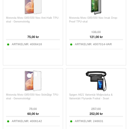
Motorola Moto G85/S50 Neo Anti-Halk TPU-
Motorola Moto G85/S50 Neo Imak Drop-
skal - Genomskinlig
Proof TPU-skal
136,00
75,00
kr
121,00
kr
ARTIKELNR:
4006416
ARTIKELNR:
4007014-VAR
Motorola Moto G85/S50 Neo Stöttåligt TPU-
Spigen A621 Vattentät Midjeväska &
skal - Genomskinligt
Vattentätt Flytande Fodral - Svart
75,00
257,00
60,00
kr
252,00
kr
ARTIKELNR:
4006142
ARTIKELNR:
246631