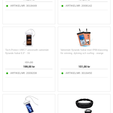
ARTIKELNR:
3019449
ARTIKELNR:
2008142
Tech-Protect UWC7 universellt vattentätt
Vattentätt flytande fodral med IP68-klassning
flytande fodral 6.9" - Vit
för simning, dykning och surfing - orange
151,00
199,00
kr
151,00
kr
ARTIKELNR:
2009208
ARTIKELNR:
3019450