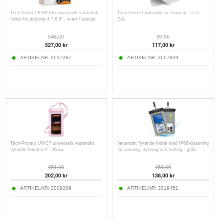
Tech-Protect IPX8 Pro universellt vattentätt
Tech-Protect polerduk för skärmar - 2 st. -
fodral för dykning 4.7-6.9" - svart / orange
Grå
546,00
90,00
527,00
kr
117,00
kr
ARTIKELNR:
3017287
ARTIKELNR:
3007809
Tech-Protect UWC7 universellt vattentätt
Vattentätt flytande fodral med IP68-klassning
flytande fodral 6.9" - Rosa
för simning, dykning och surfing - grått
151,00
151,00
202,00
kr
138,00
kr
ARTIKELNR:
2009209
ARTIKELNR:
3019451