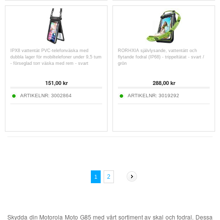
IPX8 vattentät PVC-telefonväska med
RORHXIA självlysande, vattentätt och
dubbla lager för mobiltelefoner under 9,5 tum
flytande fodral (IP68) - trippeltätat - svart /
- förseglad torr väska med rem - svart
grön
151,00
kr
288,00
kr
ARTIKELNR:
3002864
ARTIKELNR:
3019292
2
1
Skydda din Motorola Moto G85 med vårt sortiment av skal och fodral. Dessa