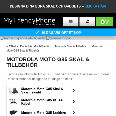
DESIGNA DINA EGNA SKAL OCH GADGETS –
KLICKA HÄR!
0
30 DAGARS ÖPPET KÖP
«
Tillbaka
Du är här:
Mobiltillbehör
Motorola Skal & Tillbehör
Motorola
Moto G85 Skal & Tillbehör
MOTOROLA MOTO G85 SKAL &
TILLBEHÖR
Skydda din Motorola Moto G85 med vårt sortiment av skal och fodral.
Dessa tillbehör är designade för att ge optimalt
Motorola Moto G85 Skal &
Skärmskydd
Motorola Moto G85 USB-C
Kabel
Motorola Moto G85 Laddare