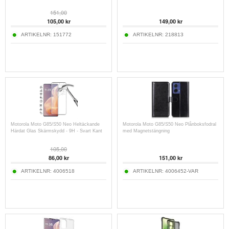
151,00
105,00
kr
149,00
kr
ARTIKELNR:
151772
ARTIKELNR:
218813
Motorola Moto G85/S50 Neo Heltäckande
Motorola Moto G85/S50 Neo Plånboksfodral
Härdat Glas Skärmskydd - 9H - Svart Kant
med Magnetstängning
105,00
86,00
kr
151,00
kr
ARTIKELNR:
4006518
ARTIKELNR:
4006452-VAR