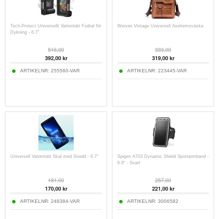
Tech-Protect Universellt Vattentätt Fodral för
Weixier Vintage Universell Axelremsväska
Dykning - 6.7"
516,00
333,00
392,00
kr
319,00
kr
ARTIKELNR:
255560-VAR
ARTIKELNR:
223445-VAR
Universell Vattentätt Skal med Snodd - 6.7"
Spigen A703 Dynamic Shield Sportarmband -
6.9" - Svart
181,00
257,00
170,00
kr
221,00
kr
ARTIKELNR:
248384-VAR
ARTIKELNR:
3006582