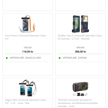
Tech-Protect Universell Vattentätt Fodral -
Shellbox Gen.2 Universellt Vattentätt Fodral
6.9"
för Dykning - 4.7-6.8" - Mörkblå
136,00
409,00
118,00
kr
368,00
kr
ARTIKELNR:
2004212-VAR
ARTIKELNR:
229349
Spigen A601 Universell Vattentätt Fodral -
TELESIN Universellt dykfodral för
6.8" - 2 St. - Svart / Klar
smartphones med Bluetooth-kompatibla
kontroller - Svart