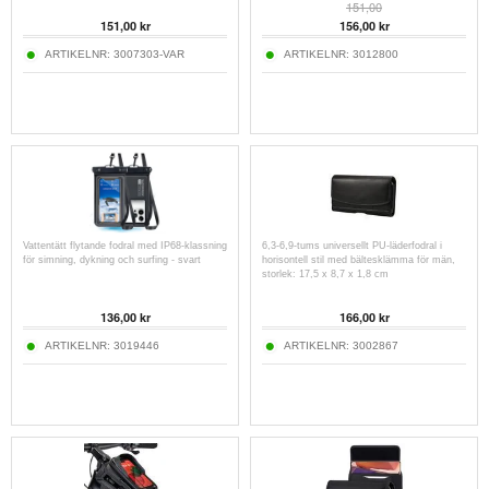
151,00
151,00
kr
156,00
kr
ARTIKELNR:
3007303-VAR
ARTIKELNR:
3012800
Vattentätt flytande fodral med IP68-klassning
6,3-6,9-tums universellt PU-läderfodral i
för simning, dykning och surfing - svart
horisontell stil med bältesklämma för män,
storlek: 17,5 x 8,7 x 1,8 cm
136,00
kr
166,00
kr
ARTIKELNR:
3019446
ARTIKELNR:
3002867