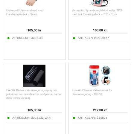
Universell Löpararmband med
Vattentätt, flytande mobilskal enligt IPX8
Handledsplånbok - Svart
med två förvaringsfack - 7.5" - Rosa
105,00
kr
166,00
kr
ARTIKELNR:
3002118
ARTIKELNR:
3019657
FA-007 Bärbar skärmrengöringsspray för
Kontakt Chemie Våtservetter för
pekskärm för mobiltelefon, surfplatta, bärbar
Skärmrengöring - 100 St.
dator (utan vätska)
105,00
kr
212,00
kr
ARTIKELNR:
3003132-VAR
ARTIKELNR:
214625