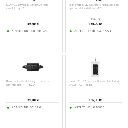
Klar IPX8 universell vattentät fodral /
Tech-Protect M3 Universell midjeväska för
torrväskaag - 7"
sport med flaskhållare - 6.9"
166,00
105,00
kr
159,00
kr
ARTIKELNR:
3006909-VAR
ARTIKELNR:
3009427-VAR
Universell vattentät midjeväska med
Usams YD017 universellt vattentätt fodral
justerbar rem - 7" - Svart
(IPX8) - 7.2" - beige
121,00
kr
136,00
kr
ARTIKELNR:
3018998
ARTIKELNR:
3018680