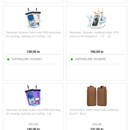
Vattentätt flytande fodral med IP68-klassning
Vattentätt, flytande mobilskal enligt IPX8
för simning, dykning och surfing - vitt
med två förvaringsfack - 7.5" - vitt
136,00
kr
166,00
kr
ARTIKELNR:
3019447
ARTIKELNR:
3019655
Vattentätt flytande fodral med IP68-klassning
Tech-Protect SM65 universellt mobilskal -
för simning, dykning och surfing - Lila
6"-6.9" - Brun
151,00
151,00
140,00
kr
131,00
kr