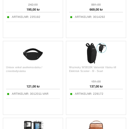
242,00
881,00
195,00
kr
669,00
kr
ARTIKELNR:
235192
ARTIKELNR:
3014292
Unisex enkel axelremsväska /
Wozinsky WSB1BK Vattentät Väska till
crossbodyväska
Elektrisk Scooter - 6l - Svart
151,00
121,00
kr
137,00
kr
ARTIKELNR:
3012011-VAR
ARTIKELNR:
229172