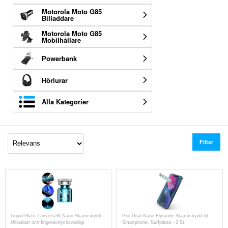
Motorola Moto G85
Billaddare
Motorola Moto G85
Mobilhållare
Powerbank
Hörlurar
Alla Kategorier
Filter
Liquid Glass Universellt Nano Skärmskydd -
Prio Dual Nano Flytande Skärmskydd till
Ultraklart och fingeravtrycksvänligt
Smartphone, Surfplatta - 2 St.