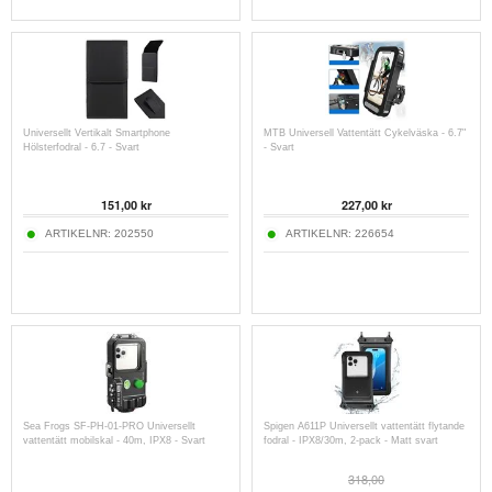
Universellt Vertikalt Smartphone
MTB Universell Vattentätt Cykelväska - 6.7"
Hölsterfodral - 6.7 - Svart
- Svart
151,00
kr
227,00
kr
ARTIKELNR:
202550
ARTIKELNR:
226654
Sea Frogs SF-PH-01-PRO Universellt
Spigen A611P Universellt vattentätt flytande
vattentätt mobilskal - 40m, IPX8 - Svart
fodral - IPX8/30m, 2-pack - Matt svart
318,00