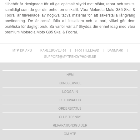
tillbehör är designade för att ge optimalt skydd mot stötar, repor och smuts,
samtidigt som de ger din enhet en unik stil. Våra Motorola Moto G85 Skal &
Fodral är tillverkade av högkvalitativa material för att säkerställa långvarig
användning. De är också lätta att installera och ta bort, vilket gör dem
praktiska för dagligt bruk. Så varför vänta? Skydda din enhet idag med våra
premium Motorola Moto G85 Skal & Fodral.
MTP DK APS
|
KARLEBOVEJ 59
|
3400 HILLERØD
|
DANMARK
|
SUPPORT@MYTRENDYPHONE.SE
HEM
KUNDSERVICE
LOGGA IN
RETURVAROR
ORDERSTATUS
CLUB TRENDY
REPARATIONSGUIDER
OM MTP