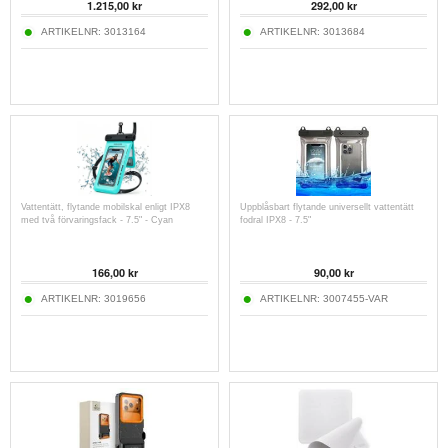
1.215,00
kr
292,00
kr
ARTIKELNR:
3013164
ARTIKELNR:
3013684
Vattentätt, flytande mobilskal enligt IPX8
Uppblåsbart flytande universellt vattentätt
med två förvaringsfack - 7.5" - Cyan
fodral IPX8 - 7.5"
166,00
kr
90,00
kr
ARTIKELNR:
3019656
ARTIKELNR:
3007455-VAR