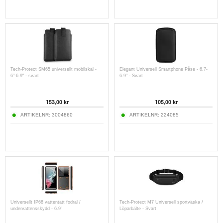
Tech-Protect SM65 universellt mobilskal -
Elegant Universell Smartphone Påse - 6.7-
6"-6.9" - svart
6.9" - Svart
153,00
kr
105,00
kr
ARTIKELNR:
3004860
ARTIKELNR:
224085
Universellt IP68 vattentätt fodral /
Tech-Protect M7 Universell sportväska /
undervattensskydd - 6.9"
Löparbälte - Svart