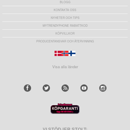
BLOGG
KONTAKTA OSS
NYHETER OCH TIPS
MYTRENDYPHONE RABATTKOD
KÖPVILLKOR
PRODUCENTANSVAR OCH ÅTERVINNING
Visa alla länder
VI STÖDJER STOLT: