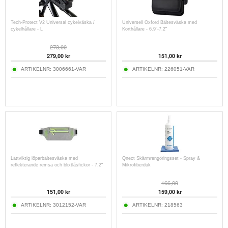
Tech-Protect V2 Universal cykelväska /
Universell Oxford Bältesväska med
cykelhållare - L
Korthållare - 6.9"-7.2"
273,00
279,00
kr
151,00
kr
ARTIKELNR:
3006661-VAR
ARTIKELNR:
226051-VAR
Lättviktig löparbältesväska med
Qnect Skärmrengöringsset - Spray &
reflekterande remsa och blixtlåsfickor - 7.2"
Mikrofiberduk
166,00
151,00
kr
159,00
kr
ARTIKELNR:
3012152-VAR
ARTIKELNR:
218563