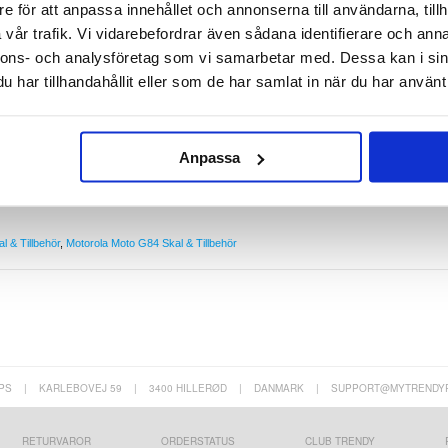
e för att anpassa innehållet och annonserna till användarna, tillh
rola Moto G84
vår trafik. Vi vidarebefordrar även sådana identifierare och anna
oritera säkerheten och hållbarheten för din Motorola Moto G84. Dess robusta konstruktion
tplats gör det bekvämt att bära ditt favoritkort bredvid din Motorola Moto G84, vart du än
nnons- och analysföretag som vi samarbetar med. Dessa kan i sin
har tillhandahållit eller som de har samlat in när du har använt 
ignad för Motorola Moto G84
 stötar
oritkort
er tätning
torola Moto G84 är tillverkat av polyuretan och TPU
Anpassa
la Moto G84 5G
l & Tillbehör
,
Motorola Moto G84 Skal & Tillbehör
PS
|
KARLEBOVEJ 59
|
3400 HILLERØD
|
DANMARK
|
SUPPORT@MYTRENDY
RETURVAROR
ORDERSTATUS
CLUB TRENDY