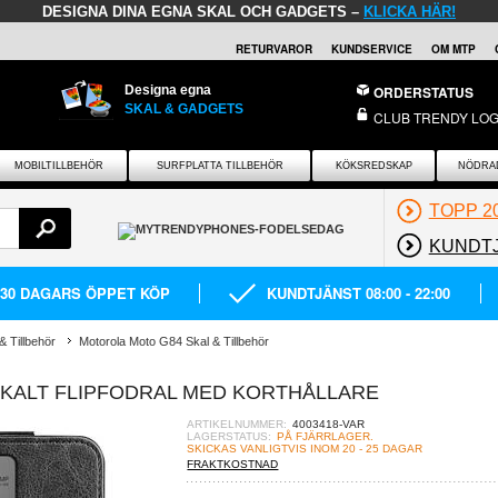
DESIGNA DINA EGNA SKAL OCH GADGETS –
KLICKA HÄR!
RETURVAROR
KUNDSERVICE
OM MTP
Designa egna
ORDERSTATUS
SKAL & GADGETS
CLUB TRENDY LOG
MOBILTILLBEHÖR
SURFPLATTA TILLBEHÖR
KÖKSREDSKAP
NÖDRA
TOPP 2
KUNDT
30 DAGARS ÖPPET KÖP
KUNDTJÄNST 08:00 - 22:00
& Tillbehör
Motorola Moto G84 Skal & Tillbehör
KALT FLIPFODRAL MED KORTHÅLLARE
ARTIKELNUMMER:
4003418-VAR
LAGERSTATUS:
PÅ FJÄRRLAGER.
SKICKAS VANLIGTVIS INOM 20 - 25 DAGAR
FRAKTKOSTNAD