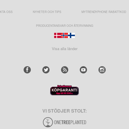
KTA OSS
NYHETER OCH TIPS
MYTRENDYPHONE RABATTKOD
PRODUCENTANSVAR OCH ÅTERVINNING
Visa alla länder
VI STÖDJER STOLT: