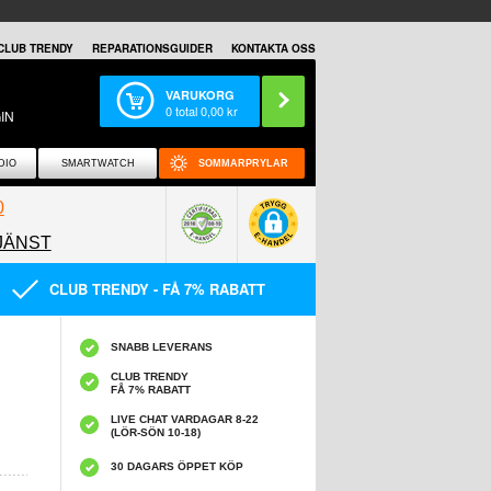
CLUB TRENDY
REPARATIONSGUIDER
KONTAKTA OSS
VARUKORG
0
total
0,00
kr
IN
DIO
SMARTWATCH
SOMMARPRYLAR
0
JÄNST
0858097089
CLUB TRENDY - FÅ 7% RABATT
SNABB LEVERANS
CLUB TRENDY
FÅ 7% RABATT
LIVE CHAT VARDAGAR 8-22
(LÖR-SÖN 10-18)
30 DAGARS ÖPPET KÖP