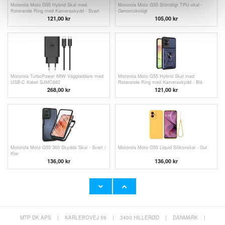
Motorola Moto G55 Hybrid Skal med
Motorola Moto G55 Stöttåligt TPU-skal -
Roterande Ring med Kameraskydd - Svart
Genomskinligt
121,00 kr
105,00 kr
Motorola TurboPower 68W Väggladdare med
Motorola Moto G55 Hybrid Skal med
USB-C Kabel SJMC682
Roterande Ring med Kameraskydd - Blå
268,00
kr
121,00 kr
Motorola Moto G55 360 Skydds Skal - Svart /
Motorola Moto G55 Liquid Silikonskal - Gul
Klar
136,00 kr
136,00 kr
MTP DK APS
|
KARLEBOVEJ 59
|
3400 HILLERØD
|
DANMARK
|
Motorola Moto G55 Anti-halk TPU-Skal -
40 st. Runda Dup-skor för stolar/bordsben -
Genomskinlig
14mm