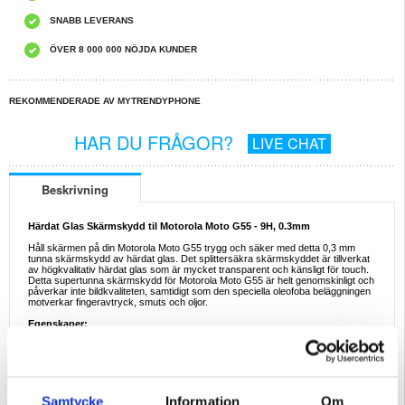
SNABB LEVERANS
ÖVER 8 000 000 NÖJDA KUNDER
REKOMMENDERADE AV MYTRENDYPHONE
HAR DU FRÅGOR?
LIVE CHAT
Beskrivning
Härdat Glas Skärmskydd til Motorola Moto G55 - 9H, 0.3mm
Håll skärmen på din Motorola Moto G55 trygg och säker med detta 0,3 mm
tunna skärmskydd av härdat glas. Det splittersäkra skärmskyddet är tillverkat
av högkvalitativ härdat glas som är mycket transparent och känsligt för touch.
Detta supertunna skärmskydd för Motorola Moto G55 är helt genomskinligt och
påverkar inte bildkvaliteten, samtidigt som den speciella oleofoba beläggningen
motverkar fingeravtryck, smuts och oljor.
Egenskaper:
- Högkvalitativt skärmskydd av härdat glas till Motorola Moto G55
- Pålitligt skydd mot repor, hack och mindre skador
- Supertunt skärmskydd med maximal hårdhetsnivå
- Splittersäkert glas med släta rundade kanter för enkel användning
- Påverkar varken ljusstyrkan eller touchskärmens känslighet
- Med en oleofob beläggning som gör det enkelt att hålla rent
Samtycke
Information
Om