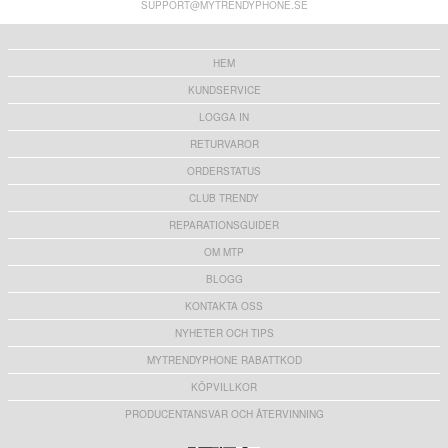
SUPPORT@MYTRENDYPHONE.SE
99,00
kr
99,00
kr
HEM
KUNDSERVICE
LOGGA IN
RETURVAROR
ORDERSTATUS
CLUB TRENDY
REPARATIONSGUIDER
OM MTP
BLOGG
KONTAKTA OSS
NYHETER OCH TIPS
MYTRENDYPHONE RABATTKOD
KÖPVILLKOR
PRODUCENTANSVAR OCH ÅTERVINNING