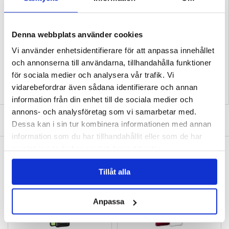
OBS: Detta skärmskydd täcker endast in den platta delen av displayen.
Kompatibilitet:
Motorola Moto G55
Emballage: Euroblister
Denna webbplats använder cookies
EAN: 5714122491282
Vi använder enhetsidentifierare för att anpassa innehållet
Relaterade kategorier:
Mobiltillbehör
,
Motorola Skal & Tillbehör
,
Motorola Moto
G55 Skal & Tillbehör
och annonserna till användarna, tillhandahålla funktioner
för sociala medier och analysera vår trafik. Vi
vidarebefordrar även sådana identifierare och annan
information från din enhet till de sociala medier och
annons- och analysföretag som vi samarbetar med.
SKRIV EN RECENSION
Dessa kan i sin tur kombinera informationen med annan
information som du har tillhandahållit eller som de har
samlat in när du har använt deras tjänster.
ANDRA KUNDER HAR OCKSÅ KÖPT
Motorola Moto G55 Imak 2-i-1 HD
Motorola Moto G55 Plånboksfodral med
Kameralinsskydd i Härdat Glas
Magnetstängning - Brun
Tillåt alla
105,00 kr
151,00 kr
Anpassa