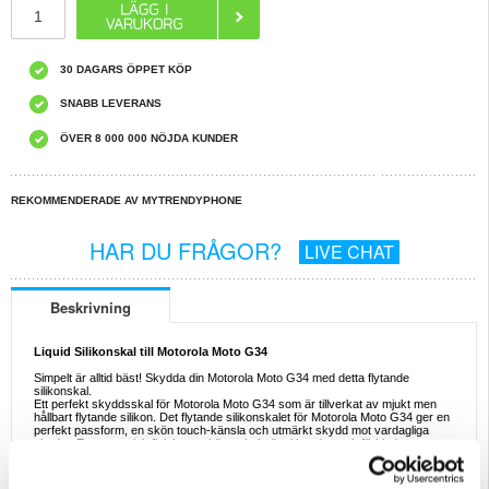
30 DAGARS ÖPPET KÖP
SNABB LEVERANS
ÖVER 8 000 000 NÖJDA KUNDER
REKOMMENDERADE AV MYTRENDYPHONE
HAR DU FRÅGOR?
LIVE CHAT
Beskrivning
Liquid Silikonskal till Motorola Moto G34
Simpelt är alltid bäst! Skydda din Motorola Moto G34 med detta flytande
silikonskal.
Ett perfekt skyddsskal för Motorola Moto G34 som är tillverkat av mjukt men
hållbart flytande silikon. Det flytande silikonskalet för Motorola Moto G34 ger en
perfekt passform, en skön touch-känsla och utmärkt skydd mot vardagliga
skador. En matt, mjuk finish som känns bekväm i handen och förhindrar
fingeravtryck.
Egenskaper: