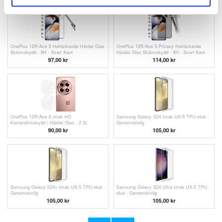
OnePlus 12R/Ace 3 Heltäckande Härdat Glas
OnePlus 12R/Ace 3 Privacy Heltäckande
Skärmskydd - 9H - Svart Kant
Härdat Glas Skärmskydd - 9H - Svart Kant
97,00
kr
114,00
kr
OnePlus 12R/Ace 3 Imak HD
Samsung Galaxy S24 Imak UX-5 TPU-skal -
Kameralinsskydd i Härdat Glas - 2 St.
Genomskinlig
90,00
kr
105,00 kr
Samsung Galaxy S24+ Imak UX-5 TPU-skal -
Samsung Galaxy S24 Ultra Imak UX-5 TPU-
Genomskinlig
skal - Genomskinlig
105,00 kr
105,00 kr