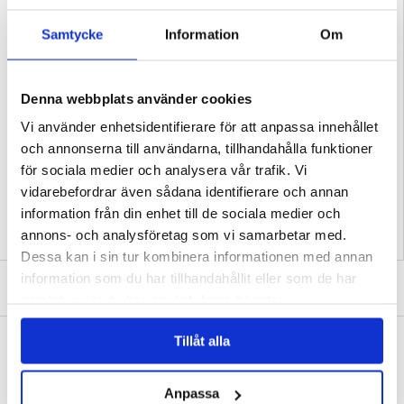
- Ett hållbart och halvt-flexibelt flytande silikonskal för Motorola Moto G34
- Ett innerfoder i mikrofiber skyddar baksidan av din Motorola Moto G34 mot
repor
Samtycke
Information
Om
- Det passar sidoknapparna och skyddar dem mot smuts och damm
- Det flytande silikonskalet säkerställer utmärkt skydd för din Motorola Moto
G34
- Motorola Moto G34 liquid silikonskal är lätt och påverkar inte smidigheten
- Tillverkat av högkvalitativt, hållbart och halv-flexibelt flytande silikon-material
Denna webbplats använder cookies
Kompatibilitet:
Motorola Moto G34
Vi använder enhetsidentifierare för att anpassa innehållet
Förpackning:
Bulk
och annonserna till användarna, tillhandahålla funktioner
EAN: 5714122389046
för sociala medier och analysera vår trafik. Vi
Relaterade kategorier:
Mobiltillbehör
,
Motorola Skal & Tillbehör
,
Motorola Moto
G34 Skal & Tillbehör
vidarebefordrar även sådana identifierare och annan
information från din enhet till de sociala medier och
annons- och analysföretag som vi samarbetar med.
Dessa kan i sin tur kombinera informationen med annan
information som du har tillhandahållit eller som de har
SKRIV EN RECENSION
samlat in när du har använt deras tjänster.
Tillåt alla
ANDRA KUNDER HAR OCKSÅ KÖPT
OnePlus 12 Hybridskal med Ringhållare
OnePlus 12 Imak Privacy Heltäckande Härdat
Glas Skärmskydd - 9H
105,00
kr
138,00
kr
Anpassa