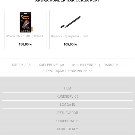
ANDRA KUNDER HAR OCKSÅ KÖPT
iPhone 6/6S/7/8/SE (2020)/SE
Kapacitiv Styluspenna - Svart
(
188,00 kr
105,00 kr
MTP DK APS
|
KARLEBOVEJ 59
|
3400 HILLERØD
|
DANMARK
|
SUPPORT@MYTRENDYPHONE.SE
HEM
KUNDSERVICE
LOGGA IN
RETURVAROR
ORDERSTATUS
CLUB TRENDY