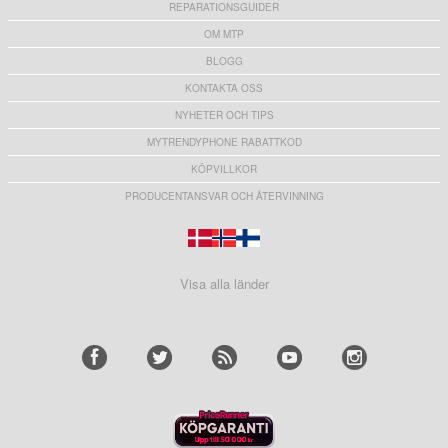
REPARATIONSGUIDER
OM MTP
BLOGG
KONTAKTA OSS
NYHETER OCH TIPS
MYTRENDYPHONE RABATTKOD
KÖPVILLKOR
PRODUCENTANSVAR OCH ÅTERVINNING
Visa alla länder