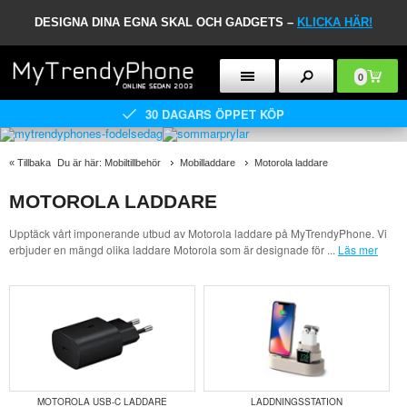
DESIGNA DINA EGNA SKAL OCH GADGETS –
KLICKA HÄR!
0
30 DAGARS ÖPPET KÖP
«
Tillbaka
Du är här:
Mobiltillbehör
Mobilladdare
Motorola laddare
MOTOROLA LADDARE
Upptäck vårt imponerande utbud av Motorola laddare på MyTrendyPhone. Vi
erbjuder en mängd olika laddare Motorola som är designade för
...
Läs mer
MOTOROLA USB-C LADDARE
LADDNINGSSTATION