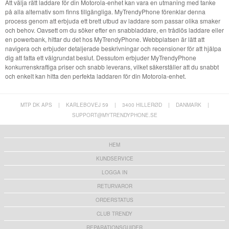
Att välja rätt laddare för din Motorola-enhet kan vara en utmaning med tanke
på alla alternativ som finns tillgängliga. MyTrendyPhone förenklar denna
process genom att erbjuda ett brett utbud av laddare som passar olika smaker
och behov. Oavsett om du söker efter en snabbladdare, en trådlös laddare eller
en powerbank, hittar du det hos MyTrendyPhone. Webbplatsen är lätt att
navigera och erbjuder detaljerade beskrivningar och recensioner för att hjälpa
dig att fatta ett välgrundat beslut. Dessutom erbjuder MyTrendyPhone
konkurrenskraftiga priser och snabb leverans, vilket säkerställer att du snabbt
och enkelt kan hitta den perfekta laddaren för din Motorola-enhet.
MTP DK APS
|
KARLEBOVEJ 59
|
3400 HILLERØD
|
DANMARK
|
SUPPORT@MYTRENDYPHONE.SE
HEM
KUNDSERVICE
LOGGA IN
RETURVAROR
ORDERSTATUS
CLUB TRENDY
REPARATIONSGUIDER