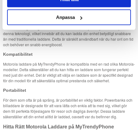
Viktiga Egenskaper hos Motorola Laddare
Snabbladdning
Anpassa
En av de mest eftertraktade funktionerna hos moderna laddare är
snabbladdning. Många av Motorola laddarna på MyTrendyPhone erbjuder
denna teknologi, vilket innebär att du kan ladda din enhet betydligt snabbare
än med traditionella laddare. Detta är särskilt användbart när du har ont om tid
och behöver en snabb energiboost.
Kompatibilitet
Motorola laddare på MyTrendyPhone är kompatibla med en rad olika Motorola-
modeller. Detta säkerställer att du kan hitta en laddare som fungerar perfekt
med just din enhet. Det är viktigt att välja en laddare som är specifikt designad
för din modell för att säkerställa optimal prestanda och säkerhet.
Portabilitet
För dem som ofta är på språng, är portabilitet en viktig faktor. Powerbanks och
billaddare är designade för att vara lätta och enkla att ta med sig, vilket gör
dem till perfekta följeslagare för resor och dagliga äventyr. Dessa laddare
säkerställer att din enhet alltid är laddad, oavsett var du befinner dig.
Hitta Rätt Motorola Laddare på MyTrendyPhone