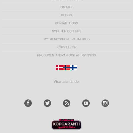
OM MTP
BLOGG
KONTAKTA OSS
NYHETER OCH TIPS
MYTRENDYPHONE RABATTKOD
KÖPVILLKOR
PRODUCENTANSVAR OCH ÅTERVINNING
Visa alla länder