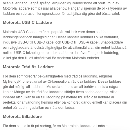
bilen eller när du är på språng, erbjuder MyTrendyPhone ett brett utbud av
Motorola laddare som passar alla behov. Här går vi igenom de olika typerna av
laddare och deras unika egenskaper för att hjälpa dig göra det bästa valet.
Motorola USB-C Laddare
Motorola USB-C laddare är ett populärt val tack vare deras snabba
laddningstider och mångsidighet. Dessa laddare kommer i olika varianter,
inklusive USB-C till USB-C kabel och USB-C till USB-A kabel. Snabbladdare
och väggladdare är också tillgängliga för att säkerställa att din enhet laddas på
nolltid. USB-C teknologin erbjuder snabbare dataöverföring och laddning,
vilket gör den till ett utmärkt val för moderna Motorola-enheter.
Motorola Trådlös Laddare
För dem som föredrar bekvämligheten med trådlös laddning, erbjuder
MyTrendyPhone ett urval av Qi-kompatibla trådlösa laddare. Dessa laddare
gör det möjligt att ladda din Motorola-enhet utan att behöva ansluta några
kablar. Många av de trådlösa laddarna stödjer även snabbladdning, vilket
innebär att du kan få en full laddning på kortare tid. Trådlösa laddare är
perfekta för användning hemma eller på kontoret, där du enkelt kan placera din
enhet på laddningsplattan och låta den ladda.
Motorola Billaddare
För dem som ofta är på språng, är en Motorola billaddare ett måste.