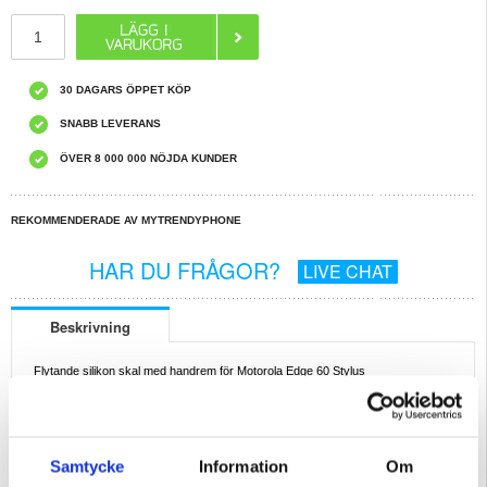
30 DAGARS ÖPPET KÖP
SNABB LEVERANS
ÖVER 8 000 000 NÖJDA KUNDER
REKOMMENDERADE AV MYTRENDYPHONE
HAR DU FRÅGOR?
LIVE CHAT
Beskrivning
Flytande silikon skal med handrem för Motorola Edge 60 Stylus
Skydda din Motorola Edge 60 Stylus med stil med detta eleganta och hållbara
mobilskal i flytande silikon. Fodralet är utformat för att ge ett heltäckande skydd
mot repor, stötar och dagligt slitage och har en praktisk handrem för enkel
transport. Soft-touch-finishen ger ett bekvämt grepp, medan den smala profilen
bibehåller den eleganta estetiken hos din Motorola Edge 60 Stylus.
Samtycke
Information
Om
Nyckelfunktioner och specifikationer