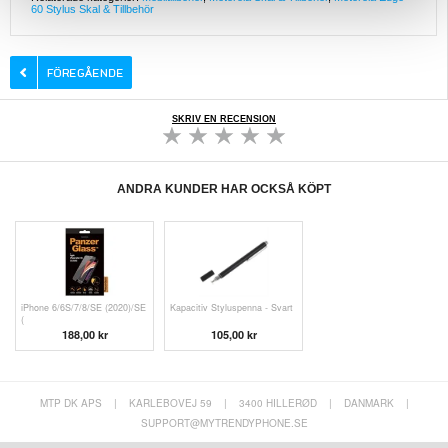
60 Stylus Skal & Tillbehör
SKRIV EN RECENSION
ANDRA KUNDER HAR OCKSÅ KÖPT
iPhone 6/6S/7/8/SE (2020)/SE
Kapacitiv Styluspenna - Svart
(
188,00 kr
105,00 kr
MTP DK APS
|
KARLEBOVEJ 59
|
3400 HILLERØD
|
DANMARK
|
SUPPORT@MYTRENDYPHONE.SE