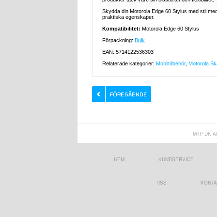
Skydda din Motorola Edge 60 Stylus med stil me
praktiska egenskaper.
Kompatibilitet:
Motorola Edge 60 Stylus
Förpackning:
Bulk
EAN: 5714122536303
Relaterade kategorier:
Mobiltillbehör
,
Motorola Ska
MTP DK A
HEM
KUNDSERVICE
RSS
KONTA