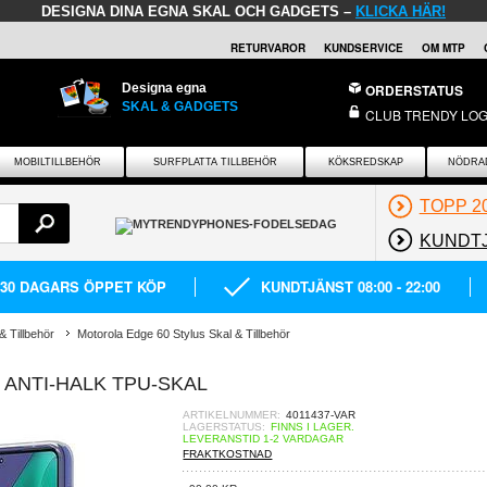
DESIGNA DINA EGNA SKAL OCH GADGETS –
KLICKA HÄR!
RETURVAROR
KUNDSERVICE
OM MTP
Designa egna
ORDERSTATUS
SKAL & GADGETS
CLUB TRENDY LOG
MOBILTILLBEHÖR
SURFPLATTA TILLBEHÖR
KÖKSREDSKAP
NÖDRA
TOPP 2
KUNDT
30 DAGARS ÖPPET KÖP
KUNDTJÄNST 08:00 - 22:00
& Tillbehör
Motorola Edge 60 Stylus Skal & Tillbehör
ANTI-HALK TPU-SKAL
ARTIKELNUMMER:
4011437-VAR
LAGERSTATUS:
FINNS I LAGER.
LEVERANSTID 1-2 VARDAGAR
FRAKTKOSTNAD