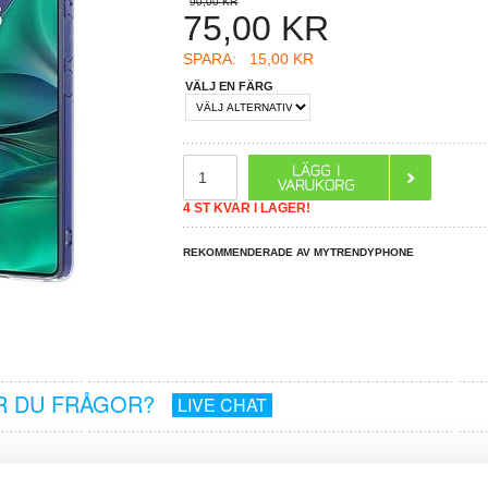
90,00 KR
75,00
KR
SPARA:
15,00 KR
VÄLJ EN FÄRG
4 ST KVAR I LAGER!
REKOMMENDERADE AV MYTRENDYPHONE
R DU FRÅGOR?
LIVE CHAT