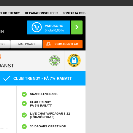
CLUB TRENDY
REPARATIONSGUIDER
KONTAKTA OSS
VARUKORG
0
total
0,00
kr
IN
DIO
SMARTWATCH
SOMMARPRYLAR
0
JÄNST
0858097089
CLUB TRENDY - FÅ 7% RABATT
SNABB LEVERANS
CLUB TRENDY
FÅ 7% RABATT
LIVE CHAT VARDAGAR 8-22
(LÖR-SÖN 10-18)
30 DAGARS ÖPPET KÖP