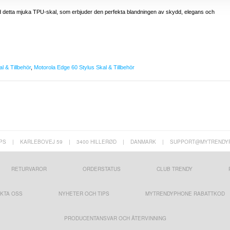
d detta mjuka TPU-skal, som erbjuder den perfekta blandningen av skydd, elegans och
l & Tillbehör
,
Motorola Edge 60 Stylus Skal & Tillbehör
PS
|
KARLEBOVEJ 59
|
3400 HILLERØD
|
DANMARK
|
SUPPORT@MYTRENDY
RETURVAROR
ORDERSTATUS
CLUB TRENDY
KTA OSS
NYHETER OCH TIPS
MYTRENDYPHONE RABATTKOD
PRODUCENTANSVAR OCH ÅTERVINNING