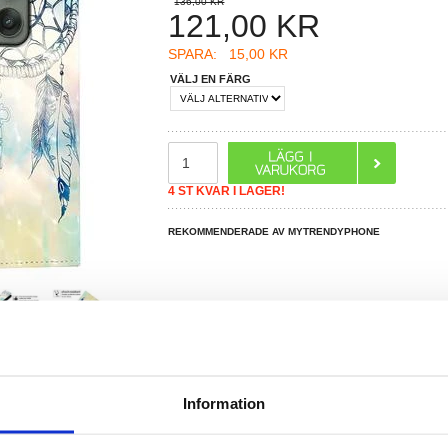
136,00 KR
121,00
KR
SPARA:
15,00 KR
VÄLJ EN FÄRG
4 ST KVAR I LAGER!
REKOMMENDERADE AV MYTRENDYPHONE
Information
R DU FRÅGOR?
LIVE CHAT