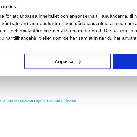
cookies
e för att anpassa innehållet och annonserna till användarna, tillh
Edge 60 Pro
vår trafik. Vi vidarebefordrar även sådana identifierare och anna
 perfekta sättet att skydda din Motorola Edge 60 Pro mot vardagliga stötar, repor och andra
nnons- och analysföretag som vi samarbetar med. Dessa kan i sin
har tillhandahållit eller som de har samlat in när du har använt 
kontanter och ett magnetlås som håller dina värdesaker skyddade. Framluckan fungerar också
edan du njuter av dina favoritshower eller filmer.
e 60 Pro
Anpassa
dade
l & Tillbehör
,
Motorola Edge 60 Pro Skal & Tillbehör