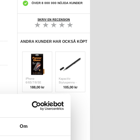
ÖVER 8 000 000 NÖJDA KUNDER
SKRIV EN RECENSION
ANDRA KUNDER HAR OCKSÅ KÖPT
iPhone
Kapacitiv
6/6S/7/8/SE
Styluspenna -
(2020)/SE (
Svart
188,00 kr
105,00 kr
Om