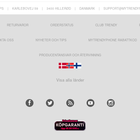
PS
|
KARLEBOVEJ 59
|
3400 HILLERØD
|
DANMARK
|
SUPPORT@MYTRENDY
RETURVAROR
ORDERSTATUS
CLUB TRENDY
KTA OSS
NYHETER OCH TIPS
MYTRENDYPHONE RABATTKOD
PRODUCENTANSVAR OCH ÅTERVINNING
Visa alla länder