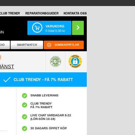
CLUB TRENDY
REPARATIONSGUIDER
KONTAKTA OSS
VARUKORG
0
total
0,00
kr
IN
DIO
SMARTWATCH
SOMMARPRYLAR
0
JÄNST
0858097089
CLUB TRENDY - FÅ 7% RABATT
SNABB LEVERANS
CLUB TRENDY
FÅ 7% RABATT
LIVE CHAT VARDAGAR 8-22
(LÖR-SÖN 10-18)
30 DAGARS ÖPPET KÖP