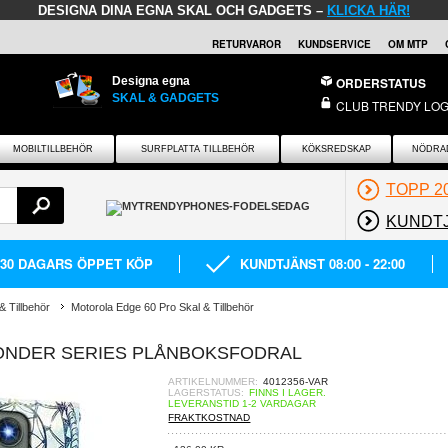
DESIGNA DINA EGNA SKAL OCH GADGETS –
KLICKA HÄR!
RETURVAROR
KUNDSERVICE
OM MTP
Designa egna
ORDERSTATUS
SKAL & GADGETS
CLUB TRENDY LOG
MOBILTILLBEHÖR
SURFPLATTA TILLBEHÖR
KÖKSREDSKAP
NÖDRA
TOPP 2
KUNDT
30 DAGARS ÖPPET KÖP
KUNDTJÄNST 08:00 - 22:00
& Tillbehör
Motorola Edge 60 Pro Skal & Tillbehör
ONDER SERIES PLÅNBOKSFODRAL
ARTIKELNUMMER:
4012356-VAR
LAGERSTATUS:
FINNS I LAGER.
LEVERANSTID 1-2 VARDAGAR
FRAKTKOSTNAD