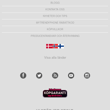
BLOGG
KONTAKTA OSS
NYHETER OCH TIPS
MYTRENDYPHONE RABATTKOD
KÖPVILLKOR
PRODUCENTANSVAR OCH ÅTERVINNING
Visa alla länder