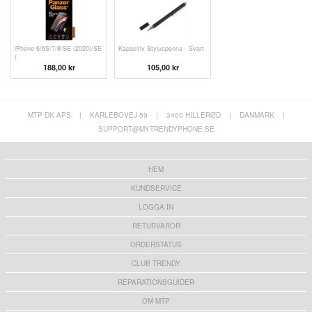
iPhone 6/6S/7/8/SE (2020)/SE
Kapacitiv Styluspenna - Svart
(
188,00 kr
105,00 kr
MTP DK APS
|
KARLEBOVEJ 59
|
3400 HILLERØD
|
DANMARK
|
SUPPORT@MYTRENDYPHONE.SE
HEM
KUNDSERVICE
LOGGA IN
RETURVAROR
ORDERSTATUS
CLUB TRENDY
REPARATIONSGUIDER
OM MTP