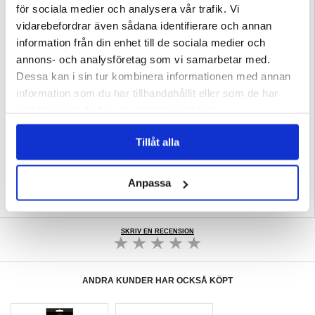
och låter dig fria upp dina händer medan du njuter av dina favoritshower eller
för sociala medier och analysera vår trafik. Vi
filmer.
vidarebefordrar även sådana identifierare och annan
Egenskaper:
- Wonder series plånboksfodral för Motorola Edge 60, Edge 60 Fusion
information från din enhet till de sociala medier och
- Inre kortplatser och extra kortfack
- Vikbar framlucka fungerar som ett stativ
annons- och analysföretag som vi samarbetar med.
- Säkert magnetlås håller dina värdesaker skyddade
- Lätt och påverkar inte smidigheten för mycket
Dessa kan i sin tur kombinera informationen med annan
- Högkvalitativt polyuretan och TPU kombination
information som du har tillhandahållit eller som de har
Kompatibilitet:
Motorola Edge 60, Motorola Edge 60 Fusion
samlat in när du har använt deras tjänster.
Förpackning:
Bulk
EAN: 5714122538840
Tillåt alla
Relaterade kategorier:
Mobiltillbehör
,
Motorola Skal & Tillbehör
,
Motorola Edge
60 Skal & Tillbehör
Anpassa
SKRIV EN RECENSION
ANDRA KUNDER HAR OCKSÅ KÖPT