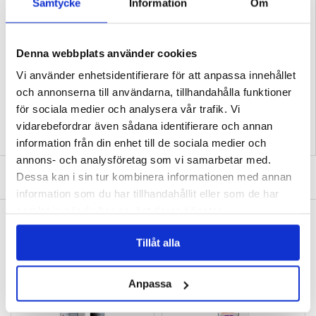
Samtycke
Information
Om
- Upphöjda kanter runt kameran och skärmen för extra skydd mot repor
- Imak Drop-Proof skal är tillverkat av mjukt och flexibelt TPU
Kompatibilitet:
Motorola Edge 50 Ultra, Motorola Moto X50 Ultra
Förpackning:
Euroblister
Denna webbplats använder cookies
EAN: 5714122456328
Vi använder enhetsidentifierare för att anpassa innehållet
Relaterade kategorier:
Mobiltillbehör
,
Motorola Skal & Tillbehör
,
Motorola Edge
och annonserna till användarna, tillhandahålla funktioner
50 Ultra Skal & Tillbehör
för sociala medier och analysera vår trafik. Vi
vidarebefordrar även sådana identifierare och annan
information från din enhet till de sociala medier och
annons- och analysföretag som vi samarbetar med.
SKRIV EN RECENSION
Dessa kan i sin tur kombinera informationen med annan
information som du har tillhandahållit eller som de har
samlat in när du har använt deras tjänster.
ANDRA KUNDER HAR OCKSÅ KÖPT
8 st. Överdrag för runda stolsben med filt - S
Xiaomi Mi Band 5/6/7 Silikonband med matt
Tillåt alla
- Transparent
yta
136,00 kr
105,00 kr
Anpassa