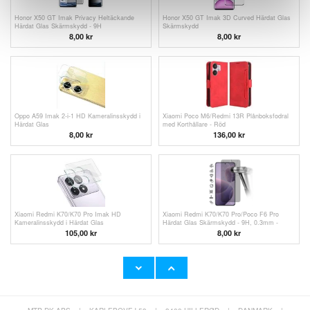
Honor X50 GT Imak Privacy Heltäckande
Honor X50 GT Imak 3D Curved Härdat Glas
Härdat Glas Skärmskydd - 9H
Skärmskydd
8,00
kr
8,00
kr
Oppo A59 Imak 2-i-1 HD Kameralinsskydd i
Xiaomi Poco M6/Redmi 13R Plånboksfodral
Härdat Glas
med Korthållare - Röd
8,00
kr
136,00
kr
Xiaomi Redmi K70/K70 Pro Imak HD
Xiaomi Redmi K70/K70 Pro/Poco F6 Pro
Kameralinsskydd i Härdat Glas
Härdat Glas Skärmskydd - 9H, 0.3mm -
Privacy
105,00 kr
8,00
kr