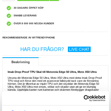
30 DAGARS ÖPPET KÖP
SNABB LEVERANS
ÖVER 8 000 000 NÖJDA KUNDER
REKOMMENDERADE AV MYTRENDYPHONE
HAR DU FRÅGOR?
LIVE CHAT
Beskrivning
Imak Drop-Proof TPU Skal till Motorola Edge 50 Ultra, Moto X50 Ultra
Utrusta din Motorola Edge 50 Ultra, Moto X50 Ultra med detta Imak Drop-Proof
TPU-skal och förse den med ett avancerat fallskydd tack vare de förstärkta
hörnen. Det är tillverkat av mjukt TPU och det skyddar din Motorola Edge 50
Ultra, Moto X50 Ultra mot smuts, stötar och skador utan att ge en klumpig
känsla. Upphöjda kanter runt kameran och skärmen förebygger dragskador
och de precisa utskärningarna ger bra funktionalitet.
Egenskaper:
- Falltåligt TPU-skal till Motorola Edge 50 Ultra, Moto X50 Ultra, från Imak
- Grundläggande dagligt skydd mot smuts, repor och skador
- Förbättrat fallskydd tack vare de förstärkta hörnen
- Påverkar inte funktionaliteten på din Motorola Edge 50 Ultra, Moto X50 Ultra