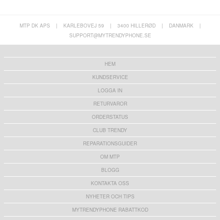
MTP DK APS
|
KARLEBOVEJ 59
|
3400 HILLERØD
|
DANMARK
|
SUPPORT@MYTRENDYPHONE.SE
HEM
KUNDSERVICE
LOGGA IN
RETURVAROR
ORDERSTATUS
CLUB TRENDY
REPARATIONSGUIDER
OM MTP
BLOGG
KONTAKTA OSS
NYHETER OCH TIPS
MYTRENDYPHONE RABATTKOD