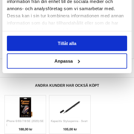
information från din enhet till de sociala medier och
Kompatibilitet:
Motorola Edge 50 Neo
annons- och analysföretag som vi samarbetar med.
Förpackning:
Bulk
Dessa kan i sin tur kombinera informationen med annan
EAN: 5714122495259
information som du har tillhandahållit eller som de har
Relaterade kategorier:
Mobiltillbehör
,
Motorola Skal & Tillbehör
,
Motorola Edge
samlat in när du har använt deras tjänster.
50 Neo Skal & Tillbehör
Tillåt alla
Anpassa
SKRIV EN RECENSION
ANDRA KUNDER HAR OCKSÅ KÖPT
iPhone 6/6S/7/8/SE (2020)/SE
Kapacitiv Styluspenna - Svart
(
188,00 kr
105,00 kr