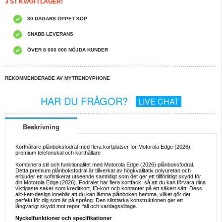
3 ST KVAR I LAGER!
30 DAGARS ÖPPET KÖP
SNABB LEVERANS
ÖVER 8 000 000 NÖJDA KUNDER
REKOMMENDERADE AV MYTRENDYPHONE
HAR DU FRÅGOR?
LIVE CHAT
Beskrivning
Korthållare plånboksfodral med flera kortplatser för Motorola Edge (2026),
premium telefonskal och korthållare
Kombinera stil och funktionalitet med Motorola Edge (2026) plånboksfodral.
Detta premium plånboksfodral är tillverkat av högkvalitativ polyuretan och
erbjuder ett sofistikerat utseende samtidigt som det ger ett tillförlitligt skydd för
din Motorola Edge (2026). Fodralet har flera kortfack, så att du kan förvara dina
viktigaste saker som kreditkort, ID-kort och kontanter på ett säkert sätt. Dess
allt-i-ett-design innebär att du kan lämna plånboken hemma, vilket gör det
perfekt för dig som är på språng. Den slitstarka konstruktionen ger ett
långvarigt skydd mot repor, fall och vardagsslitage.
Nyckelfunktioner och specifikationer