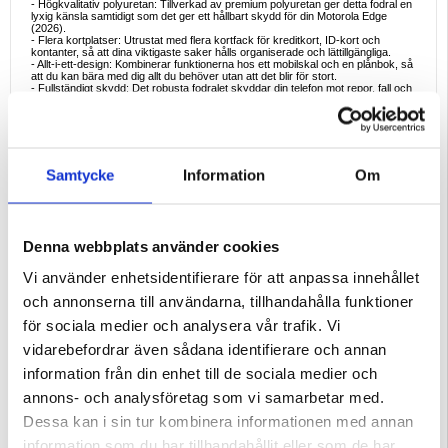
- Högkvalitativ polyuretan: Tillverkad av premium polyuretan ger detta fodral en
lyxig känsla samtidigt som det ger ett hållbart skydd för din Motorola Edge
(2026).
- Flera kortplatser: Utrustat med flera kortfack för kreditkort, ID-kort och
kontanter, så att dina viktigaste saker hålls organiserade och lättillgängliga.
- Allt-i-ett-design: Kombinerar funktionerna hos ett mobilskal och en plånbok, så
att du kan bära med dig allt du behöver utan att det blir för stort.
- Fullständigt skydd: Det robusta fodralet skyddar din telefon mot repor, fall och
mindre stötar, vilket garanterar långvarig hållbarhet.
- Magnetisk stängning: Den säkra magnetfliken håller plånboksfodralet stängt
och ser till att din telefon och dina kort är säkra inuti (Vikt: ca 0,15 kg).
Ideala exempel på användning
Detta plånboksfodral är perfekt för yrkesverksamma och resenärer som vill
Samtycke
Information
Om
effektivisera sina dagliga nödvändigheter. Det är perfekt för dem som föredrar
att bära sina kort och sin telefon i en och samma snygga accessoar, oavsett
om det gäller en snabb tur till affären eller ett affärsmöte.
Skäl att köpa
Om du letar efter ett snyggt och funktionellt sätt att skydda din Motorola Edge
Denna webbplats använder cookies
(2026) samtidigt som du håller ordning på dina kort och kontanter är detta
plånboksfodral det perfekta valet. Dess förstklassiga material och praktiska
design gör det till ett måste för dig som värdesätter både stil och bekvämlighet.
Vi använder enhetsidentifierare för att anpassa innehållet
Intressanta fakta om denna produkttyp
och annonserna till användarna, tillhandahålla funktioner
Plånboksfodral har blivit populära för sin förmåga att kombinera skydd och
praktiska egenskaper. Användningen av högkvalitativ polyuretan ger inte bara
för sociala medier och analysera vår trafik. Vi
ett raffinerat utseende utan erbjuder också naturlig hållbarhet, vilket gör dessa
fodral till ett långvarigt val för telefonanvändare. Dessutom gör de inbyggda
vidarebefordrar även sådana identifierare och annan
kortplatserna det enkelt att resa lätt, vilket minskar behovet av en separat
plånbok.
information från din enhet till de sociala medier och
Kompatibilitet:
Motorola Edge (2026)
annons- och analysföretag som vi samarbetar med.
Förpackning:
Bulk
Dessa kan i sin tur kombinera informationen med annan
EAN: 5714122652799
information som du har tillhandahållit eller som de har