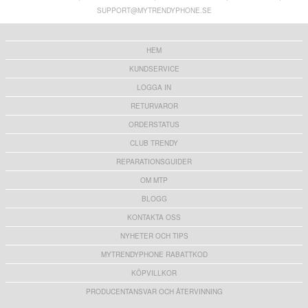
Skal - MagSafe-kompatibel - Guld
Skal - MagSafe-kompatibel - Lila
SUPPORT@MYTRENDYPHONE.SE
121,00
kr
60,00
kr
HEM
KUNDSERVICE
LOGGA IN
RETURVAROR
ORDERSTATUS
CLUB TRENDY
REPARATIONSGUIDER
OM MTP
BLOGG
KONTAKTA OSS
NYHETER OCH TIPS
MYTRENDYPHONE RABATTKOD
KÖPVILLKOR
PRODUCENTANSVAR OCH ÅTERVINNING