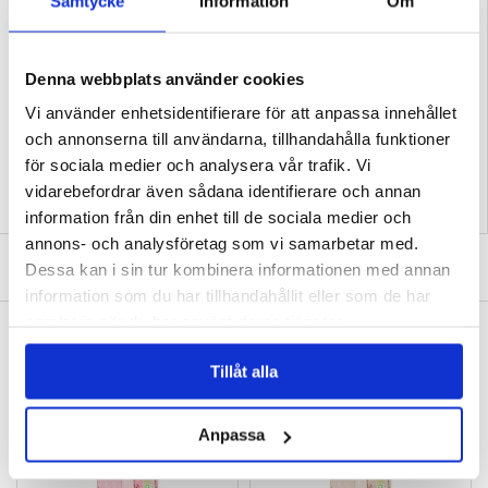
Samtycke
Information
Om
(2025)
- Skalet är tillverkat av extra hållbart TPU
Kompatibilitet:
Motorola Edge (2025)
Förpackning:
Bulk
Denna webbplats använder cookies
EAN: 5714122548993
Vi använder enhetsidentifierare för att anpassa innehållet
Relaterade kategorier:
Mobiltillbehör
,
Motorola Skal & Tillbehör
,
Motorola Edge
(2025) Skal & Tillbehör
och annonserna till användarna, tillhandahålla funktioner
för sociala medier och analysera vår trafik. Vi
vidarebefordrar även sådana identifierare och annan
information från din enhet till de sociala medier och
annons- och analysföretag som vi samarbetar med.
SKRIV EN RECENSION
Dessa kan i sin tur kombinera informationen med annan
information som du har tillhandahållit eller som de har
samlat in när du har använt deras tjänster.
ANDRA KUNDER HAR OCKSÅ KÖPT
iPhone Air Stylish Glitter Series Hybrid Skal -
iPhone Air Stylish Glitter Series Hybrid Skal -
MagSafe-kompatibel
MagSafe-kompatibel - Vit
Tillåt alla
29,00
kr
151,00 kr
Anpassa