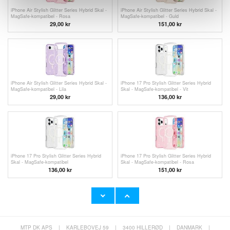
iPhone Air Stylish Glitter Series Hybrid Skal -
iPhone Air Stylish Glitter Series Hybrid Skal -
MagSafe-kompatibel - Rosa
MagSafe-kompatibel - Guld
29,00
kr
151,00 kr
iPhone Air Stylish Glitter Series Hybrid Skal -
iPhone 17 Pro Stylish Glitter Series Hybrid
MagSafe-kompatibel - Lila
Skal - MagSafe-kompatibel - Vit
29,00
kr
136,00
kr
iPhone 17 Pro Stylish Glitter Series Hybrid
iPhone 17 Pro Stylish Glitter Series Hybrid
Skal - MagSafe-kompatibel
Skal - MagSafe-kompatibel - Rosa
136,00
kr
151,00 kr
MTP DK APS
|
KARLEBOVEJ 59
|
3400 HILLERØD
|
DANMARK
|
iPhone 17 Pro Stylish Glitter Series Hybrid
iPhone 17 Pro Stylish Glitter Series Hybrid