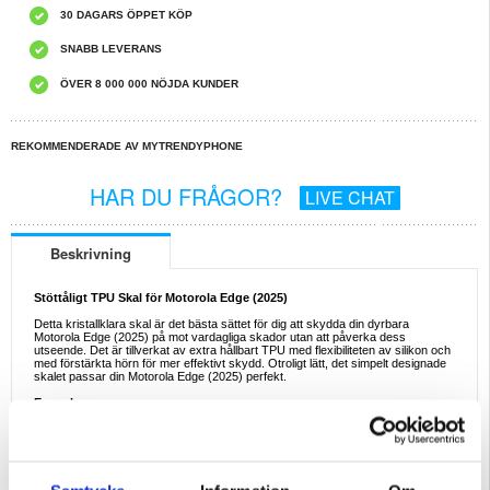
30 DAGARS ÖPPET KÖP
SNABB LEVERANS
ÖVER 8 000 000 NÖJDA KUNDER
REKOMMENDERADE AV MYTRENDYPHONE
HAR DU FRÅGOR?
LIVE CHAT
Beskrivning
Stöttåligt TPU Skal för Motorola Edge (2025)
Detta kristallklara skal är det bästa sättet för dig att skydda din dyrbara
Motorola Edge (2025) på mot vardagliga skador utan att påverka dess
utseende. Det är tillverkat av extra hållbart TPU med flexibiliteten av silikon och
med förstärkta hörn för mer effektivt skydd. Otroligt lätt, det simpelt designade
skalet passar din Motorola Edge (2025) perfekt.
Egenskaper:
- Ett stöttåligt TPU skal för Motorola Edge (2025)
- Förstärkta hörn ger perfekt skydd mot stötar och fall för din Motorola Edge
(2025)
- Detta skal har känsliga knappskydd för extra skydd mot damm
- Exakta utskärningar ger enkel tillgång till alla nödvändiga portar
- Dess genomskinliga design låter dig visa upp skönheten av din Motorola Edge