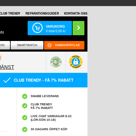
CLUB TRENDY
REPARATIONSGUIDER
KONTAKTA OSS
VARUKORG
0
total
0,00
kr
IN
DIO
SMARTWATCH
SOMMARPRYLAR
0
JÄNST
0858097089
CLUB TRENDY - FÅ 7% RABATT
SNABB LEVERANS
CLUB TRENDY
FÅ 7% RABATT
LIVE CHAT VARDAGAR 8-22
(LÖR-SÖN 10-18)
30 DAGARS ÖPPET KÖP