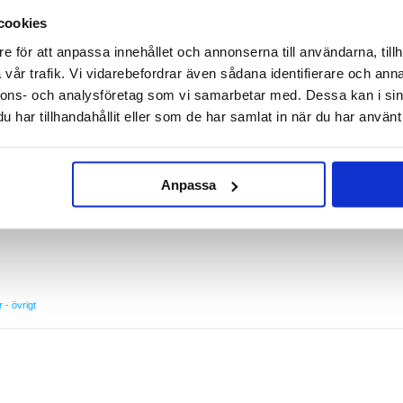
tor MD-3
cookies
en you need to record professional audio with your smartphone or tablet. With smart noise
of sounds, filter unnecessary noise, and capture the crystal clear sound. It comes with a
e för att anpassa innehållet och annonserna till användarna, tillh
uring wind or movement.
vår trafik. Vi vidarebefordrar även sådana identifierare och anna
 tablet
nnons- och analysföretag som vi samarbetar med. Dessa kan i sin
ocket
tallation
har tillhandahållit eller som de har samlat in när du har använt 
 sound
ws, and videos
Anpassa
1,5V
r - övrigt