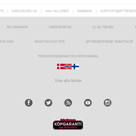
PS
|
KARLEBOVEJ 59
|
3400 HILLERØD
|
DANMARK
|
SUPPORT@MYTRENDY
RETURVAROR
ORDERSTATUS
CLUB TRENDY
KTA OSS
NYHETER OCH TIPS
MYTRENDYPHONE RABATTKOD
PRODUCENTANSVAR OCH ÅTERVINNING
Visa alla länder