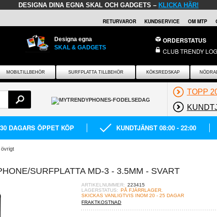
DESIGNA DINA EGNA SKAL OCH GADGETS –
KLICKA HÄR!
RETURVAROR
KUNDSERVICE
OM MTP
Designa egna
ORDERSTATUS
SKAL & GADGETS
CLUB TRENDY LOG
MOBILTILLBEHÖR
SURFPLATTA TILLBEHÖR
KÖKSREDSKAP
NÖDRA
TOPP 2
KUNDT
30 DAGARS ÖPPET KÖP
KUNDTJÄNST 08:00 - 22:00
 övrigt
HONE/SURFPLATTA MD-3 - 3.5MM - SVART
ARTIKELNUMMER:
223415
LAGERSTATUS:
PÅ FJÄRRLAGER.
SKICKAS VANLIGTVIS INOM 20 - 25 DAGAR
FRAKTKOSTNAD