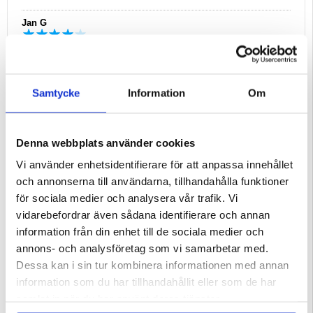
Jan G
21.09.2017
Helt ok
Lite klumpig
Samtycke
Information
Om
Håkan Danbro
Denna webbplats använder cookies
Västerås
04.10.2016
Vi använder enhetsidentifierare för att anpassa innehållet
Perfekt USB adapter till bilen
och annonserna till användarna, tillhandahålla funktioner
Enda stället där det gick att köpa den
för sociala medier och analysera vår trafik. Vi
vidarebefordrar även sådana identifierare och annan
information från din enhet till de sociala medier och
Läs alla omdömen
|
Skriv en recension
annons- och analysföretag som vi samarbetar med.
Relaterade kategorier:
Audio / video kabel och adapter
,
USB kabel och adapter
,
USB adapter
Dessa kan i sin tur kombinera informationen med annan
information som du har tillhandahållit eller som de har
samlat in när du har använt deras tjänster.