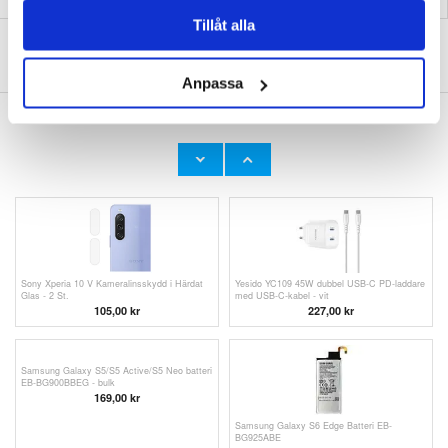
Tillåt alla
SKRIV EN RECENSION
BASERAT PÅ 2 RECENSIONER
Anpassa
ANDRA KUNDER HAR OCKSÅ KÖPT
Samsung EE-GN930 MicroUSB / USB Type-C
Duzzona A3 microUSB, Lightning, USB-C
Adapter - Bulk - Svart
Kabel - 2.4A, 1.2m
90,00 kr
136,00 kr
Sony Xperia 10 V Kameralinsskydd i Härdat
Yesido YC109 45W dubbel USB-C PD-laddare
Glas - 2 St.
med USB-C-kabel - vit
105,00 kr
227,00 kr
Samsung Galaxy S5/S5 Active/S5 Neo batteri
EB-BG900BBEG - bulk
169,00
kr
Samsung Galaxy S6 Edge Batteri EB-
BG925ABE