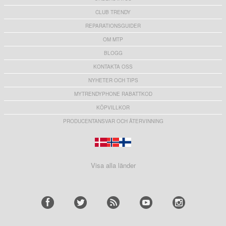
CLUB TRENDY
REPARATIONSGUIDER
OM MTP
BLOGG
KONTAKTA OSS
NYHETER OCH TIPS
MYTRENDYPHONE RABATTKOD
KÖPVILLKOR
PRODUCENTANSVAR OCH ÅTERVINNING
Visa alla länder