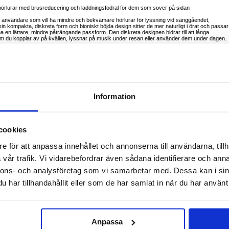
2-hörlurar med brusreducering och laddningsfodral för dem som sover på sidan
r användare som vill ha mindre och bekvämare hörlurar för lyssning vid sänggåendet,
n kompakta, diskreta form och bioniskt böjda design sitter de mer naturligt i örat och passar
ha en lättare, mindre påträngande passform. Den diskreta designen bidrar till att långa
 du kopplar av på kvällen, lyssnar på musik under resan eller använder dem under dagen.
binerar Bluetooth 5.2-anslutning, riktad ljudteknik, dubbla mikrofoner och ett kompakt
nställningen är utformad för att ge en fylligare och mer uppslukande lyssningsupplevelse, meda
m till ett praktiskt val för avslappnat spelande och videobruk.
, avkoppling, samtal och vardagslyssnande
bekväm passform i örat
turligt sätt
Information
tack vare den tryckavlastande designen
utning
bättra ljudöverföringen till hörselgången
 akustikkammare för ett fylligare och mer omslutande ljud
cookies
d samtal i livligare miljöer
nsiv spel- och videoupplevelse
da laddning
e för att anpassa innehållet och annonserna till användarna, tillh
y för enklare övervakning av batterinivån
vår trafik. Vi vidarebefordrar även sådana identifierare och anna
rdera
nnons- och analysföretag som vi samarbetar med. Dessa kan i sin
g
har tillhandahållit eller som de har samlat in när du har använt 
mnen
lande kvällslyssnande
Anpassa
id daglig användning
 för kompakt bekvämlighet i vardagen