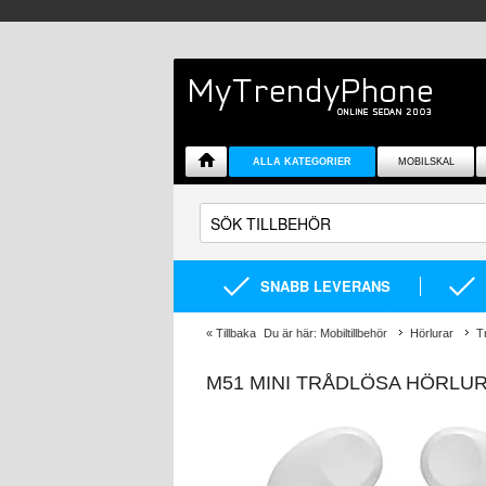
ALLA KATEGORIER
MOBILSKAL
SNABB LEVERANS
«
Tillbaka
Du är här:
Mobiltillbehör
Hörlurar
T
M51 MINI TRÅDLÖSA HÖRLU