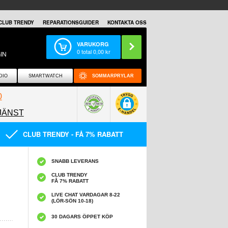
CLUB TRENDY
REPARATIONSGUIDER
KONTAKTA OSS
VARUKORG
0
total
0,00
kr
IN
DIO
SMARTWATCH
SOMMARPRYLAR
0
JÄNST
0858097089
CLUB TRENDY - FÅ 7% RABATT
SNABB LEVERANS
CLUB TRENDY
FÅ 7% RABATT
LIVE CHAT VARDAGAR 8-22
(LÖR-SÖN 10-18)
30 DAGARS ÖPPET KÖP