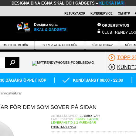
DESIGNA DINA EGNA SKAL OCH GADGETS –
KLICKA HÄR!
RETURVAROR
KUNDSERVICE
OM MTP
Designa egna
ORDERSTATUS
SKAL & GADGETS
CLUB TRENDY LOG
MOBILTILLBEHÖR
SURFPLATTA TILLBEHÖR
KÖKSREDSKAP
NÖDRA
TOPP 2
KUNDT
30 DAGARS ÖPPET KÖP
KUNDTJÄNST 08:00 - 22:00
räningshörlurar
RAR FÖR DEM SOM SOVER PÅ SIDAN
ARTIKELNUMMER:
3018865-VAR
LAGERSTATUS:
FINNS I LAGER.
LEVERANSTID 1-2 VARDAGAR
FRAKTKOSTNAD