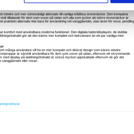
tt titta på videor med minskad ljudfördröjning
ett mindre och mer sömnvänligt alternativ till vanliga trådlösa öronsnäckor. Den kompakta
kilt tilltalande för dem som sover på sidan och alla som tycker att större öronsnäckor är
tt praktiskt alternativ inte bara för användning vid sänggåendet, utan även för resor, pendlin
r komfort med användbara moderna funktioner. Den digitala batteridisplayen, de dubbla
ddningsfodralet gör att den känns mer komplett och bekvämare än ett par vanliga mini-
kor
ersom många användare vill ha en mer kompakt och diskret design som känns mindre
 öronproppar är särskilt användbara för dem som sover på sidan, eftersom ett skrymmande
ler med display på laddningsfodralet är också mycket uppskattade eftersom de gör det
re sänggåendet eller resan.
äningshörlurar