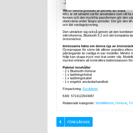
- Använda dem för avslappnat spelande eller för a
Varför denna produkt är perfekt att köpa
M51 är ett utmärkt val för användare som vill ha 
formen och den tryckfria passformen gör den särs
obekväma under längre perioder. Det gör den till e
och lätt vardagslyssning.
Den utmärker sig också genom att den kombinera
mikrofonerna, Bluetooth 5.2 och det kompakta la
öronsnäckor.
Intressanta fakta om denna typ av öronsnäc
Öronproppar för sömn blir alltmer populära eft
påträngande än vanliga in-ear-modeller. Mindre
hölje kan skapa tryck mot örat under vila. Model
mycket enklare att kontrollera batteristatusen fö
Paketet innehåller
- 2 x Bluetooth-hörlurar
- 1 x laddningsfodral
- 1 x laddningskabel
- 1 x engelsk användarhandbok
Förpackning:
Euroblister
EAN: 5714122643087
Relaterade kategorier:
Mobiltillbehör
,
Hörlurar
,
Tr