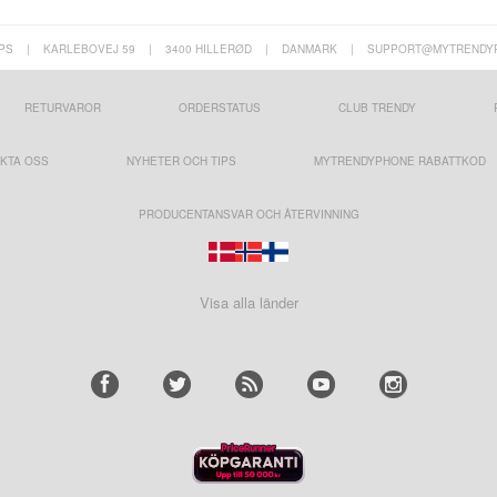
PS
|
KARLEBOVEJ 59
|
3400 HILLERØD
|
DANMARK
|
SUPPORT@MYTRENDY
RETURVAROR
ORDERSTATUS
CLUB TRENDY
KTA OSS
NYHETER OCH TIPS
MYTRENDYPHONE RABATTKOD
PRODUCENTANSVAR OCH ÅTERVINNING
Visa alla länder