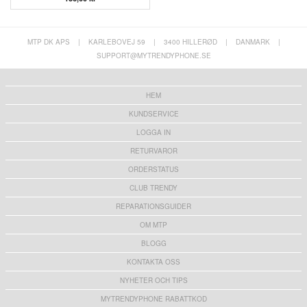
MTP DK APS
|
KARLEBOVEJ 59
|
3400 HILLERØD
|
DANMARK
|
SUPPORT@MYTRENDYPHONE.SE
HEM
KUNDSERVICE
LOGGA IN
RETURVAROR
ORDERSTATUS
CLUB TRENDY
REPARATIONSGUIDER
OM MTP
BLOGG
KONTAKTA OSS
NYHETER OCH TIPS
MYTRENDYPHONE RABATTKOD