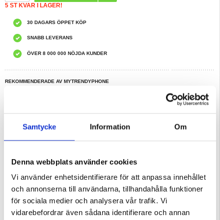
5 ST KVAR I LAGER!
30 DAGARS ÖPPET KÖP
SNABB LEVERANS
ÖVER 8 000 000 NÖJDA KUNDER
REKOMMENDERADE AV MYTRENDYPHONE
HAR DU FRÅGOR?
LIVE CHAT
Samtycke
Information
Om
Beskrivning
Love Mei Powerful Hybridskal för Huawei P30 Pro
Denna webbplats använder cookies
Love Mei Powerful hybridskal kommer ta din Huawei P30 Pro till en ny nivå.
Dess design med trippla material skyddar din Huawei P30 Pro mot de tuffaste
Vi använder enhetsidentifierare för att anpassa innehållet
förhållanden. Det har också extra upphöjda kanter, såväl som ett
värmeavledande lager som hjälper till att förhindra överhettning.
och annonserna till användarna, tillhandahålla funktioner
Egenskaper:
för sociala medier och analysera vår trafik. Vi
- Love Mei Powerful hybridskal för Huawei P30 Pro
- Väldigt hållbart och står emot olika skador
vidarebefordrar även sådana identifierare och annan
- 2mm upphöjda kanter skyddar din Huawei P30 Pro ytterligare