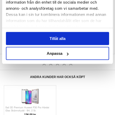
- Smutsskyddande kontakter och taktila knappskydd
information från din enhet till de sociala medier och
- Designat att perfekt passa din Huawei P30 Pro
annons- och analysföretag som vi samarbetar med.
Kompatibilitet:
Huawei P30 Pro
Dessa kan i sin tur kombinera informationen med annan
Förpackning:
Euroblister
information som du har tillhandahållit eller som de har
EAN: 6932809612983
samlat in när du har använt deras tjänster.
Relaterade kategorier:
Mobiltillbehör
,
Huawei Skal & Tillbehör
,
Huawei P30 Pro
Skal & Tillbehör
Tillåt alla
Anpassa
SKRIV EN RECENSION
ANDRA KUNDER HAR OCKSÅ KÖPT
Saii 3D Premium Huawei P30 Pro Härdat
Glas Skärmskydd - 9H, 2 St.
136,00
kr