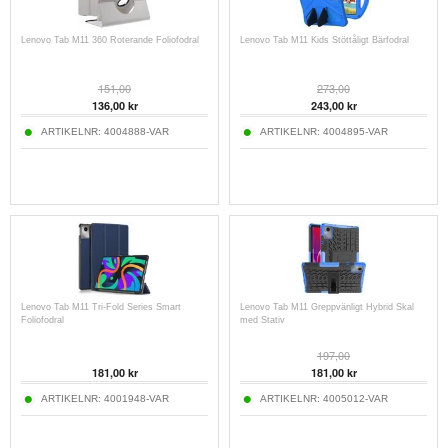
Lenovo Tab M11 360 Roterande Foliofodral
Lenovo Tab M11 Kids Stöttåligt Bärfodral
151,00
273,00
136,00
kr
243,00
kr
ARTIKELNR:
4004888-VAR
ARTIKELNR:
4004895-VAR
Lenovo Tab M11 Tri-Fold Series Smart
Lenovo Tab M11 Greppvänligt Hybrid Skal
Foliofodral
med Stativ
197,00
181,00
kr
181,00
kr
ARTIKELNR:
4001948-VAR
ARTIKELNR:
4005012-VAR