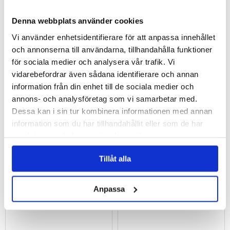
Kontakt Chemie Våtservetter för
Vattentätt Fodral / Vägghållare till Surfplatta -
Denna webbplats använder cookies
Skärmrengöring - 100 St.
11" - Vit
Vi använder enhetsidentifierare för att anpassa innehållet
227,00
och annonserna till användarna, tillhandahålla funktioner
212,00
kr
181,00
kr
för sociala medier och analysera vår trafik. Vi
ARTIKELNR:
214625
ARTIKELNR:
249082
vidarebefordrar även sådana identifierare och annan
information från din enhet till de sociala medier och
annons- och analysföretag som vi samarbetar med.
Dessa kan i sin tur kombinera informationen med annan
information som du har tillhandahållit eller som de har
samlat in när du har använt deras tjänster.
Tech-Protect polerduk för skärmar - 2 st. -
Mjukt skyddande fodral för bärbar
Tillåt alla
Grå
dator/surfplatta - 13" - Svart / Röd
90,00
136,00
117,00
kr
121,00
kr
Anpassa
ARTIKELNR:
3007809
ARTIKELNR:
3014617