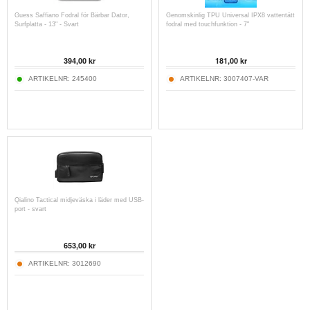
Guess Saffiano Fodral för Bärbar Dator,
Genomskinlig TPU Universal IPX8 vattentätt
Surfplatta - 13" - Svart
fodral med touchfunktion - 7"
394,00
kr
181,00
kr
ARTIKELNR:
245400
ARTIKELNR:
3007407-VAR
Qialino Tactical midjeväska i läder med USB-
port - svart
653,00
kr
ARTIKELNR:
3012690