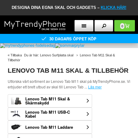
DESIGNA DINA EGNA SKAL OCH GADGETS –
KLICKA HÄR!
0
30 DAGARS ÖPPET KÖP
«
Tillbaka
Du är här:
Lenovo Surfplatta skal
Lenovo Tab M11 Skal &
Tillbehör
LENOVO TAB M11 SKAL & TILLBEHÖR
Utforska vårt sortiment av Lenovo Tab M11 skal på MyTrendyPhone.se. Vi
erbjuder ett brett utbud av skal till Lenovo Tab
...
Läs mer
Lenovo Tab M11 Skal &
Skärmskydd
Lenovo Tab M11 USB-C
Kabel
Lenovo Tab M11 Laddare