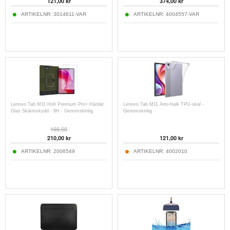
121,00
kr
374,00
kr
ARTIKELNR:
3014611-VAR
ARTIKELNR:
4004557-VAR
Lenovo Tab M11 Hofi Premium Pro+ Härdat
Lenovo Tab M11 Anti-Halk TPU-skal -
Glas Skärmskydd - 9H - Genomskinlig
Genomskinlig
166,00
210,00
kr
121,00
kr
ARTIKELNR:
2006549
ARTIKELNR:
4002010