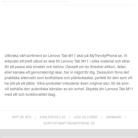
Utforska vårt sortiment av Lenovo Tab M11 skal på MyTrendyPhone.se. Vi
erbjuder ett brett utbud av skal till Lenovo Tab M11 i olika material och stilar
för att passa alla smaker och behov. Oavsett om du föredrar silikon, läder,
eller kanske ett genomskinligt skal, har vi något för dig. Dessutom finns det
praktiska alternativ som korthållare och plånboksskal, perfekt för den som vill
ha allt på ett ställe. Våra produkter inkluderar även original etui, för de som
vill behålla den autentiska känslan av sin enhet. Skydda din Lenovo Tab M11
med stil och funktionalitet idag.
MTP DK APS
|
KARLEBOVEJ 59
|
3400 HILLERØD
|
DANMARK
|
SUPPORT@MYTRENDYPHONE.SE