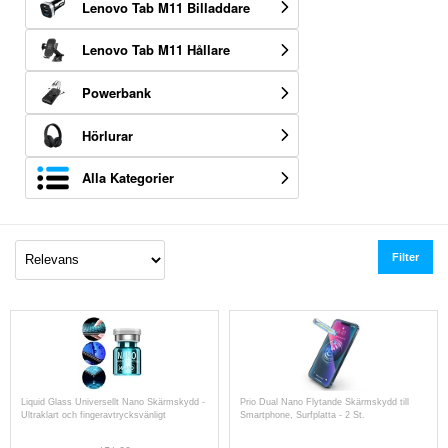
Lenovo Tab M11 Billaddare
Lenovo Tab M11 Hållare
Powerbank
Hörlurar
Alla Kategorier
Filter
Liquid Glass Universellt Nano Skärmskydd -
Prio Dual Nano Flytande Skärmskydd till
Ultraklart och fingeravtrycksvänligt
Smartphone, Surfplatta - 2 St.