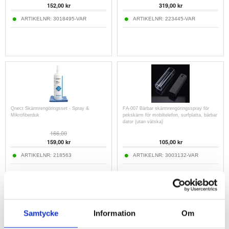
152,00
kr
319,00
kr
ARTIKELNR:
3018495-VAR
ARTIKELNR:
223445-VAR
Qnect Skärmrengöringsset - Spray &
FA-007 Bärbar skärmrengöringsspray för
Mikrofiberduk
pekskärm för mobiltelefon, surfplatta, bärbar
dator (utan vätska)
166,00
159,00
kr
105,00
kr
ARTIKELNR:
218563
ARTIKELNR:
3003132-VAR
Samtycke
Information
Om