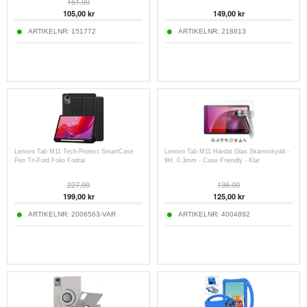
151,00
105,00
kr
149,00
kr
ARTIKELNR:
151772
ARTIKELNR:
218813
Lenovo Tab M11 Tech-Protect SmartCase
Lenovo Tab M11 Härdat Glas Skärmskydd -
Pen Tri-Fold Folio Fodral
9H, 0.3mm - Case Friendly - Klar
227,00
136,00
199,00
kr
125,00
kr
ARTIKELNR:
2006563-VAR
ARTIKELNR:
4004892