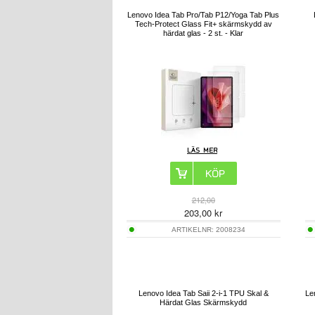
Lenovo Idea Tab Pro/Tab P12/Yoga Tab Plus
Tech-Protect Glass Fit+ skärmskydd av
härdat glas - 2 st. - Klar
212,00
203,00
kr
ARTIKELNR:
2008234
Lenovo Idea Tab Saii 2-i-1 TPU Skal &
Le
Härdat Glas Skärmskydd