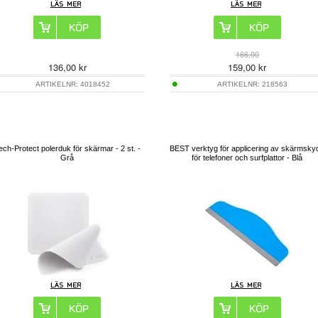
166,00
136,00
kr
159,00
kr
ARTIKELNR:
4018452
ARTIKELNR:
218563
ech-Protect polerduk för skärmar - 2 st. -
BEST verktyg för applicering av skärmsky
Grå
för telefoner och surfplattor - Blå