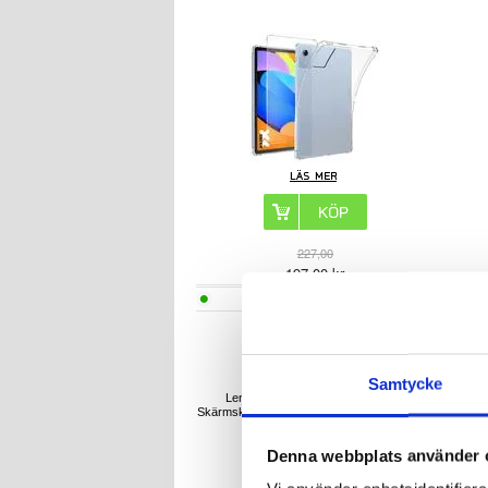
227,00
197,00
kr
ARTIKELNR:
4015414
Samtycke
Lenovo Tab K11 Plus Härdat Glas
Le
Skärmskydd - Case Friendly - Genomskinlig
Denna webbplats använder 