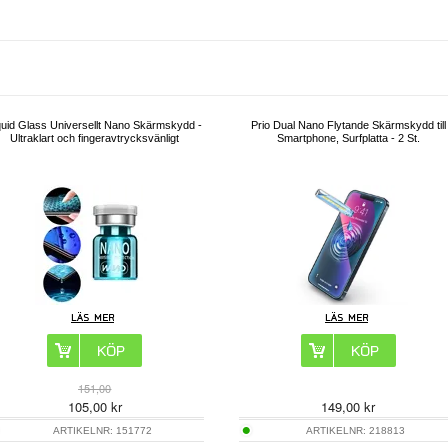
quid Glass Universellt Nano Skärmskydd -
Prio Dual Nano Flytande Skärmskydd till
Ultraklart och fingeravtrycksvänligt
Smartphone, Surfplatta - 2 St.
151,00
105,00
kr
149,00
kr
ARTIKELNR:
151772
ARTIKELNR:
218813