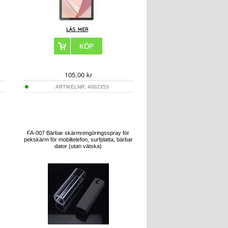
105,00
kr
ARTIKELNR:
4002353
FA-007 Bärbar skärmrengöringsspray för
pekskärm för mobiltelefon, surfplatta, bärbar
dator (utan vätska)