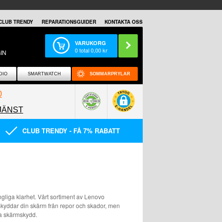
CLUB TRENDY
REPARATIONSGUIDER
KONTAKTA OSS
VARUKORG
0
total
0,00
kr
IN
DIO
SMARTWATCH
SOMMARPRYLAR
0
JÄNST
0858097089
CLUB TRENDY - FÅ 7% RABATT
gliga klarhet. Vårt sortiment av Lenovo
 skyddar din skärm från repor och skador, men
va skärmskydd.