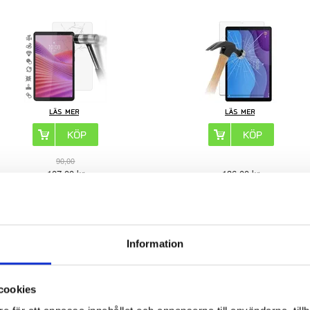
90,00
107,00
kr
136,00
kr
ARTIKELNR:
4013655
ARTIKELNR:
232086
Information
novo Tab P12 Härdat Glas Skärmskydd -
Lenovo Tab M11 Skarmskydd -
9H - Case Friendly - Klar
Genomskinlig
cookies