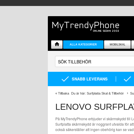
ALLA KATEGORIER
MOBILSKAL
SNABB LEVERANS
«
Tillbaka
Du är här:
Surfplatta Skal & Tillbehör
Su
LENOVO SURFPLA
På MyTrendyPhone erbjuder vi skärmskydd till Le
Surfplatta skärmskydd är noggrant utvalda för at
också säkerställer att ingen obehörig kan se vad