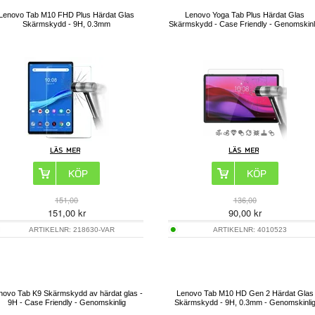
Lenovo Tab M10 FHD Plus Härdat Glas
Lenovo Yoga Tab Plus Härdat Glas
Skärmskydd - 9H, 0.3mm
Skärmskydd - Case Friendly - Genomskinl
151,00
136,00
151,00
kr
90,00
kr
ARTIKELNR:
218630-VAR
ARTIKELNR:
4010523
novo Tab K9 Skärmskydd av härdat glas -
Lenovo Tab M10 HD Gen 2 Härdat Glas
9H - Case Friendly - Genomskinlig
Skärmskydd - 9H, 0.3mm - Genomskinli