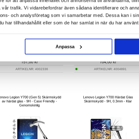
e för att anpassa innehållet och annonserna till användarna, tillh
vår trafik. Vi vidarebefordrar även sådana identifierare och anna
nnons- och analysföretag som vi samarbetar med. Dessa kan i sin
har tillhandahållit eller som de har samlat in när du har använt 
Anpassa
105,00
151,00
kr
104,00
kr
ARTIKELNR:
4002336
ARTIKELNR:
4004891
enovo Legion Y700 (Gen 5) Skärmskydd
Lenovo Legion Y700 Härdat Glas
av härdat glas - 9H - Case Friendly -
Skärmskydd - 9H, 0.3mm - Klar
Genomskinlig