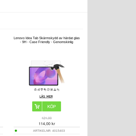
Lenovo Idea Tab Skärmskydd av härdat glas
- 9H - Case Friendly - Genomskinlig
121,00
114,00
kr
ARTIKELNR:
4015403