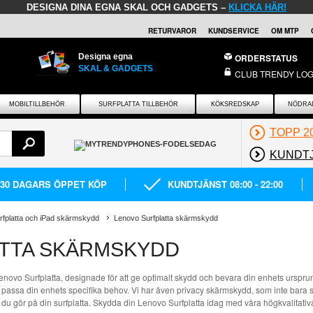
DESIGNA DINA EGNA SKAL OCH GADGETS –
KLICKA HÄR!
RETURVAROR
KUNDSERVICE
OM MTP
Designa egna
ORDERSTATUS
SKAL & GADGETS
CLUB TRENDY LOG
MOBILTILLBEHÖR
SURFPLATTA TILLBEHÖR
KÖKSREDSKAP
NÖDRA
TOPP 2
KUNDT
30 DAGARS ÖPPET KÖP
KUNDTJÄNST 08:00 - 22:00
rfplatta och iPad skärmskydd
Lenovo Surfplatta skärmskydd
TTA SKÄRMSKYDD
novo Surfplatta, designade för att ge optimalt skydd och bevara din enhets ursprun
t passa din enhets specifika behov. Vi har även privacy skärmskydd, som inte bara
 du gör på din surfplatta. Skydda din Lenovo Surfplatta idag med våra högkvalitati