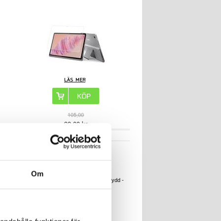
105,00
90,00
kr
ARTIKELNR:
4006749
Om
Lenovo Tab P11/P11 Plus Skarmskydd -
Genomskinlig