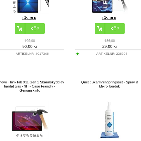
105,00
136,00
90,00
kr
29,00
kr
ARTIKELNR:
4017346
ARTIKELNR:
236908
novo ThinkTab X11 Gen 1 Skärmskydd av
Qnect Skärmrengöringsset - Spray &
härdat glas - 9H - Case Friendly -
Mikrofiberduk
Genomskinlig