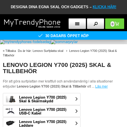
DESIGNA DINA EGNA SKAL OCH GADGETS –
KLICKA HÄR!
0
30 DAGARS ÖPPET KÖP
«
Tillbaka
Du är här:
Lenovo Surfplatta skal
Lenovo Legion Y700 (2025) Skal &
Tillbehör
LENOVO LEGION Y700 (2025) SKAL &
TILLBEHÖR
För att göra surfplattan mer kraftfull och användarvänlig i alla situationer
erbjuder
Lenovo Legion Y700 (2025) Skal & Tillbehör
ett
...
Läs mer
Lenovo Legion Y700 (2025)
Skal & Skärmskydd
Lenovo Legion Y700 (2025)
USB-C Kabel
Lenovo Legion Y700 (2025)
Laddare