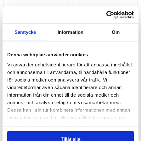
411,00
kr
75,00
kr
ARTIKELNR:
993022
ARTIKELNR:
4009305
Samtycke
Information
Om
Denna webbplats använder cookies
Vi använder enhetsidentifierare för att anpassa innehållet
och annonserna till användarna, tillhandahålla funktioner
Lenovo Legion Y700 (2025) Full Cover
Lenovo Legion Y700 (2025) Tri-Fold Series
Härdat Glas Skärmskydd - Genomskinlig
Smart Foliofodral
för sociala medier och analysera vår trafik. Vi
vidarebefordrar även sådana identifierare och annan
information från din enhet till de sociala medier och
90,00
kr
151,00
kr
annons- och analysföretag som vi samarbetar med.
ARTIKELNR:
4008759
ARTIKELNR:
4009266-VAR
Dessa kan i sin tur kombinera informationen med annan
information som du har tillhandahållit eller som de har
samlat in när du har använt deras tjänster.
Tillåt alla