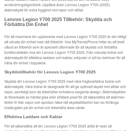
användningsögonblick. Upptäck även Lenovo Legion Y700 (2025)
skärmskydd för extra trygghet mot repor och stötar.
Lenovo Legion Y700 2025 Tillbehör: Skydda och
Förbättra Din Enhet
För att maximera din upplevelse med Lenovo Legion Y700 2025 är det viktigt
att utrusta din enhet med rätt tillbehör. Hos MyTrendyPhone hittar du ett brett
utbud av tillbehör som är speciellt utformade för att skydda och förbättra
funktionaliteten hos din Lenovo Legion Y700 2025. Från robusta fodral och
skärmskydd till effektiva laddare och kablar, erbjuder vi allt du behöver för att
hålla din enhet i toppskick.
Skyddstillbehör för Lenovo Legion Y700 2025
Skydda din Lenovo Legion Y700 2025 med våra högkvalitativa fodral och
skärmskydd. Våra fodral är designade för att ge optimalt skydd mot stötar och
repor, samtidigt som de bibehåller enhetens eleganta design. Skärmskydden
är tillverkade av härdat glas eller slitstark plast för att säkerställa att skärmen
förblir fri från repor och sprickor. Med rätt skyddstillbehör kan du förlänga
livslängden på din enhet och bibehålla dess värde.
Effektiva Laddare och Kablar
För att säkerställa att din Lenovo Legion Y700 2025 alltid är redo att