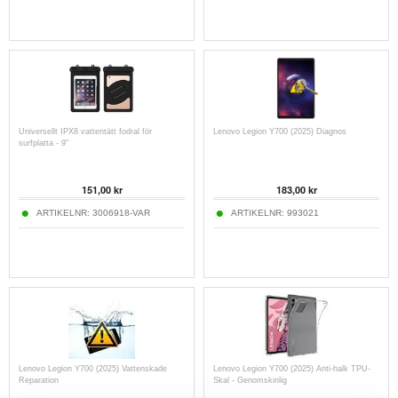
Universellt IPX8 vattentätt fodral för
Lenovo Legion Y700 (2025) Diagnos
surfplatta - 9"
151,00
kr
183,00
kr
ARTIKELNR:
3006918-VAR
ARTIKELNR:
993021
Lenovo Legion Y700 (2025) Vattenskade
Lenovo Legion Y700 (2025) Anti-halk TPU-
Reparation
Skal - Genomskinlig