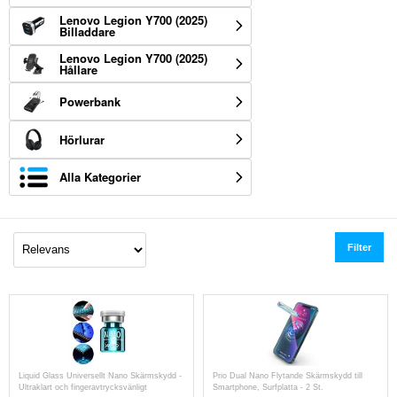
Lenovo Legion Y700 (2025)
Billaddare
Lenovo Legion Y700 (2025)
Hållare
Powerbank
Hörlurar
Alla Kategorier
Filter
Liquid Glass Universellt Nano Skärmskydd -
Prio Dual Nano Flytande Skärmskydd till
Ultraklart och fingeravtrycksvänligt
Smartphone, Surfplatta - 2 St.