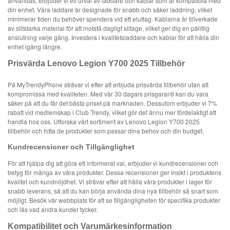
användas, erbjuder vi ett urval av laddare och kablar som är kompatibla med
din enhet. Våra laddare är designade för snabb och säker laddning, vilket
minimerar tiden du behöver spendera vid ett eluttag. Kablarna är tillverkade
av slitstarka material för att motstå dagligt slitage, vilket ger dig en pålitlig
anslutning varje gång. Investera i kvalitetsladdare och kablar för att hålla din
enhet igång längre.
Prisvärda Lenovo Legion Y700 2025 Tillbehör
På MyTrendyPhone strävar vi efter att erbjuda prisvärda tillbehör utan att
kompromissa med kvaliteten. Med vår 30 dagars prisgaranti kan du vara
säker på att du får det bästa priset på marknaden. Dessutom erbjuder vi 7%
rabatt vid medlemskap i Club Trendy, vilket gör det ännu mer fördelaktigt att
handla hos oss. Utforska vårt sortiment av Lenovo Legion Y700 2025
tillbehör och hitta de produkter som passar dina behov och din budget.
Kundrecensioner och Tillgänglighet
För att hjälpa dig att göra ett informerat val, erbjuder vi kundrecensioner och
betyg för många av våra produkter. Dessa recensioner ger insikt i produktens
kvalitet och kundnöjdhet. Vi strävar efter att hålla våra produkter i lager för
snabb leverans, så att du kan börja använda dina nya tillbehör så snart som
möjligt. Besök vår webbplats för att se tillgängligheten för specifika produkter
och läs vad andra kunder tycker.
Kompatibilitet och Varumärkesinformation