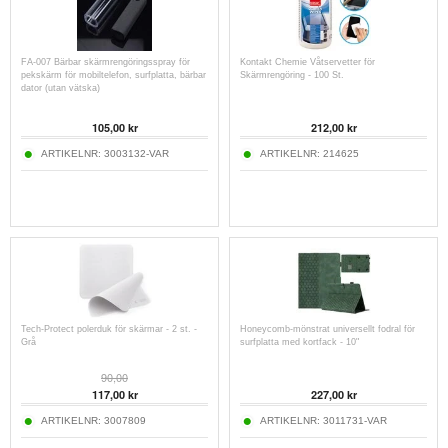
FA-007 Bärbar skärmrengöringsspray för
Kontakt Chemie Våtservetter för
pekskärm för mobiltelefon, surfplatta, bärbar
Skärmrengöring - 100 St.
dator (utan vätska)
105,00
kr
212,00
kr
ARTIKELNR:
3003132-VAR
ARTIKELNR:
214625
Tech-Protect polerduk för skärmar - 2 st. -
Honeycomb-mönstrat universellt fodral för
Grå
surfplatta med kortfack - 10"
90,00
117,00
kr
227,00
kr
ARTIKELNR:
3007809
ARTIKELNR:
3011731-VAR