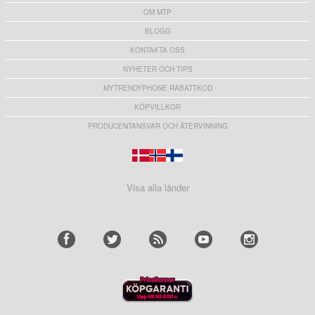
OM MTP
BLOGG
KONTAKTA OSS
NYHETER OCH TIPS
MYTRENDYPHONE RABATTKOD
KÖPVILLKOR
PRODUCENTANSVAR OCH ÅTERVINNING
Visa alla länder