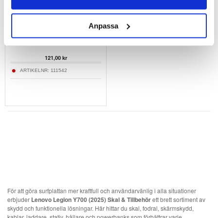
Anpassa
GreenGo Orbi Universellt Folio Fodral för
Surfplatta - 8"-10" - Blå
121,00
kr
ARTIKELNR:
111542
För att göra surfplattan mer kraftfull och användarvänlig i alla situationer
erbjuder
Lenovo Legion Y700 (2025) Skal & Tillbehör
ett brett sortiment av
skydd och funktionella lösningar. Här hittar du skal, fodral, skärmskydd,
kablar, laddare, stativ, hållare och powerbanks som förbättrar varje