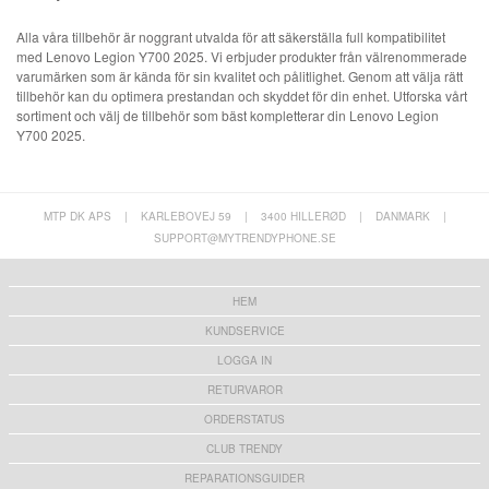
Alla våra tillbehör är noggrant utvalda för att säkerställa full kompatibilitet
med Lenovo Legion Y700 2025. Vi erbjuder produkter från välrenommerade
varumärken som är kända för sin kvalitet och pålitlighet. Genom att välja rätt
tillbehör kan du optimera prestandan och skyddet för din enhet. Utforska vårt
sortiment och välj de tillbehör som bäst kompletterar din Lenovo Legion
Y700 2025.
MTP DK APS
|
KARLEBOVEJ 59
|
3400 HILLERØD
|
DANMARK
|
SUPPORT@MYTRENDYPHONE.SE
HEM
KUNDSERVICE
LOGGA IN
RETURVAROR
ORDERSTATUS
CLUB TRENDY
REPARATIONSGUIDER