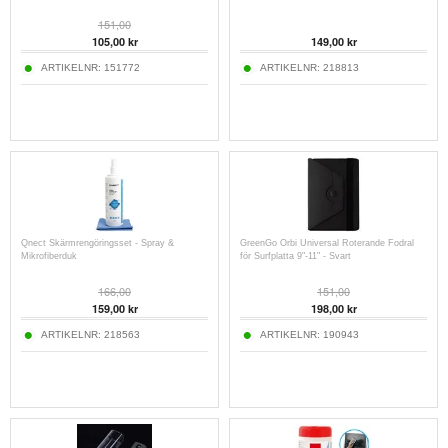
151,00
105,00
kr
149,00
kr
ARTIKELNR:
151772
ARTIKELNR:
218813
Qnect Skärmrengöringsset - Spray &
GreenGo Orbi Universal Roterande Fodral
Mikrofiberduk
för Surfplatta 9"-11" - Svart
166,00
151,00
159,00
kr
198,00
kr
ARTIKELNR:
218563
ARTIKELNR:
190943