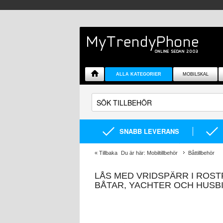
ALLA KATEGORIER
MOBILSKAL
SNABB LEVERANS
«
Tillbaka
Du är här:
Mobiltillbehör
Båttillbehör
LÅS MED VRIDSPÄRR I ROST
BÅTAR, YACHTER OCH HUSB