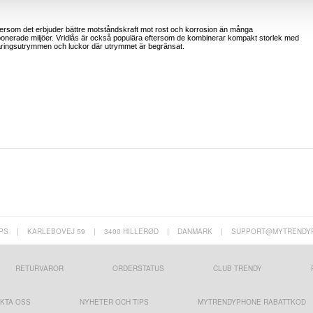
eftersom det erbjuder bättre motståndskraft mot rost och korrosion än många
texponerade miljöer. Vridlås är också populära eftersom de kombinerar kompakt storlek med
varingsutrymmen och luckor där utrymmet är begränsat.
PS
|
KARLEBOVEJ 59
|
3400 HILLERØD
|
DANMARK
|
SUPPORT@MYTRENDY
RETURVAROR
ORDERSTATUS
CLUB TRENDY
KTA OSS
NYHETER OCH TIPS
MYTRENDYPHONE RABATTKOD