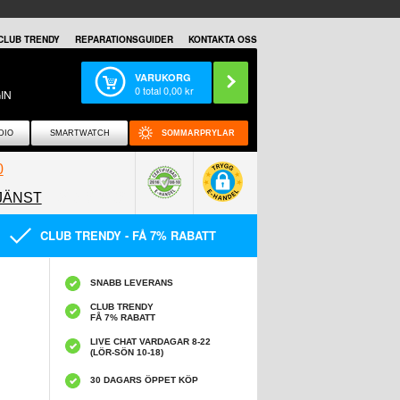
CLUB TRENDY
REPARATIONSGUIDER
KONTAKTA OSS
VARUKORG
0
total
0,00
kr
IN
DIO
SMARTWATCH
SOMMARPRYLAR
0
JÄNST
0858097089
CLUB TRENDY - FÅ 7% RABATT
SNABB LEVERANS
CLUB TRENDY
FÅ 7% RABATT
LIVE CHAT VARDAGAR 8-22
(LÖR-SÖN 10-18)
30 DAGARS ÖPPET KÖP