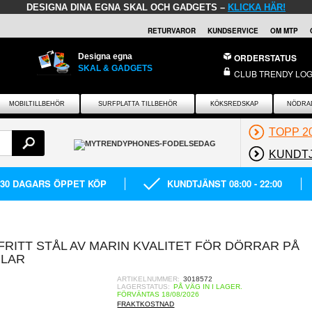
DESIGNA DINA EGNA SKAL OCH GADGETS –
KLICKA HÄR!
RETURVAROR
KUNDSERVICE
OM MTP
Designa egna
ORDERSTATUS
SKAL & GADGETS
CLUB TRENDY LOG
MOBILTILLBEHÖR
SURFPLATTA TILLBEHÖR
KÖKSREDSKAP
NÖDRA
TOPP 2
KUNDT
30 DAGARS ÖPPET KÖP
KUNDTJÄNST 08:00 - 22:00
FRITT STÅL AV MARIN KVALITET FÖR DÖRRAR PÅ
ILAR
ARTIKELNUMMER:
3018572
LAGERSTATUS:
PÅ VÄG IN I LAGER.
FÖRVÄNTAS 18/08/2026
FRAKTKOSTNAD