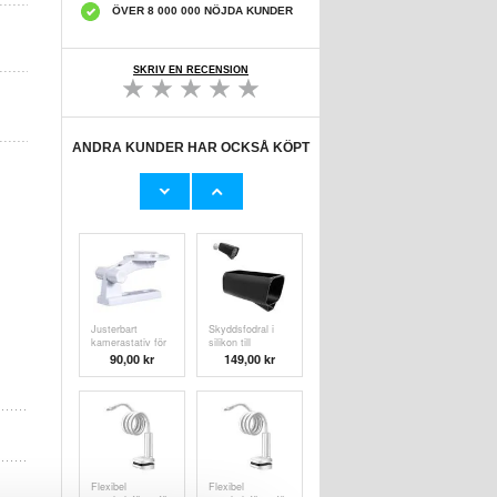
ÖVER 8 000 000 NÖJDA KUNDER
SKRIV EN RECENSION
ANDRA KUNDER HAR OCKSÅ KÖPT
Låsreglage i
Kamklämma i
rostfritt stål av
anodiserat
marin kvalitet -
aluminium och
181,00 kr
121,00
kr
silver
nylon med
kullager för
segelbåt och
kajak - L
Justerbart
Skyddsfodral i
kamerastativ för
silikon till
TP-LINK,
EufyCam S3 Pro-
90,00
kr
149,00
kr
Mercury - vit
övervakningskamera
- Svart
Flexibel
Flexibel