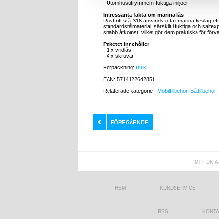
- Utomhusutrymmen i fuktiga miljöer
Intressanta fakta om marina lås
Rostfritt stål 316 används ofta i marina beslag 
standardstålmaterial, särskilt i fuktiga och sal
snabb åtkomst, vilket gör dem praktiska för för
Paketet innehåller
- 1 x vridlås
- 4 x skruvar
Förpackning:
Bulk
EAN: 5714122642851
Relaterade kategorier:
Mobiltillbehör
,
Båttillbehör
MTP DK A
HEM
KUNDSERVICE
RSS
KONTA