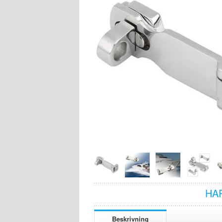
HA
Beskrivning