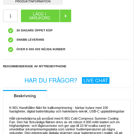
PRODUKTINFORMATION
30 DAGARS ÖPPET KÖP
SNABB LEVERANS
ÖVER 8 000 000 NÖJDA KUNDER
REKOMMENDERADE AV MYTRENDYPHONE
HAR DU FRÅGOR?
LIVE CHAT
Beskrivning
K-801 Handhållen fläkt för kallkomprimering - bärbar kylare med 100
hastigheter, digital batteridisplay och halvledaris-teknik, USB-C uppladdningsbar
Håll värmeböljorna på avstånd med K-801 Cold Compress Summer Cooling
Fan. Den här fickvänliga fläkten drivs av ett robust 4 000 mAh-batteri och en
höghastighets- och lågbrusmotor och ger upp till 10 W svalka samt en
omedelbar iskomprimeringsplatta som sänker hudtemperaturen på några
sekunder. Den integrerade digitala skärmen visar batteriprocent i realtid, så att