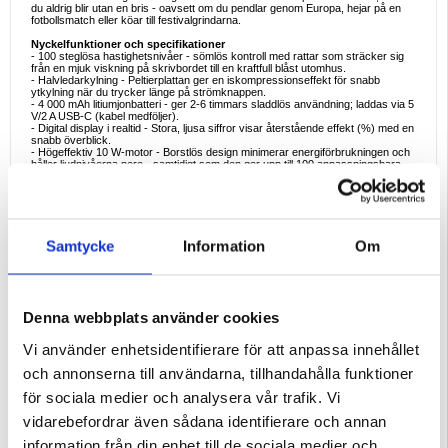
du aldrig blir utan en bris - oavsett om du pendlar genom Europa, hejar på en
fotbollsmatch eller köar till festivalgrindarna.
Nyckelfunktioner och specifikationer
- 100 steglösa hastighetsnivåer - sömlös kontroll med rattar som sträcker sig
från en mjuk viskning på skrivbordet till en kraftfull blåst utomhus.
- Halvledarkylning - Peltierplattan ger en iskompressionseffekt för snabb
ytkylning när du trycker länge på strömknappen.
- 4 000 mAh litiumjonbatteri - ger 2-6 timmars sladdlös användning; laddas via 5
V/2 A USB-C (kabel medföljer).
- Digital display i realtid - Stora, ljusa siffror visar återstående effekt (%) med en
snabb överblick.
- Högeffektiv 10 W-motor - Borstlös design minimerar energiförbrukningen och
håller ljudnivåerna nere - samtidigt som den ger upp till 100 anpassningsbara
hastigheter.
- Lätt ABS-hölje - Hållbart, slagtåligt och i en storlek som gör att det ryms i
handväskan, ryggsäcken eller cykeltröjan.
Ideala exempel på användning
- Nedkylning i kollektivtrafiken - Välj ett diskret luftflöde på fullpackade tåg eller
Samtycke
Information
Om
spårvagnar utan att störa medpassagerarna.
- Sport och arenor - Öka till maxhastighet under halvtidspauser eller
promenader till parkeringen efter matchen.
- Utomhusfotografering - Använd plattan för kallkomprimering mellan bilderna för
att minska värmeskimmer i ansiktet och hålla sminket intakt.
- Gym & Fitness - Kyl ned huden omedelbart efter högintensiva intervaller och
Denna webbplats använder cookies
fäst sedan snöret runt handleden för en handsfree nedvarvning.
- Skrivbordskompis - Viskande tyst luftflöde hjälper dig att hålla fokus under
långa videosamtal utan att lägga till fläktljud i mikrofonen.
Vi använder enhetsidentifierare för att anpassa innehållet
Varför den här kylfläkten är ett smart köp
och annonserna till användarna, tillhandahålla funktioner
K-801 kombinerar iskompressionsavlastning, lång batteritid och USB-C-
laddning i en kompakt enhet - vilket eliminerar slöseri med engångsbatterier och
för sociala medier och analysera vår trafik. Vi
minskar beroendet av strömhungriga luftkonditioneringsenheter. Den digitala
displayen tar bort alla gissningar om återstående drifttid, vilket gör den till en
vidarebefordrar även sådana identifierare och annan
resklar pryl för både strikta viktgränser i flygkabiner och miljömedvetna
stadsboenden.
information från din enhet till de sociala medier och