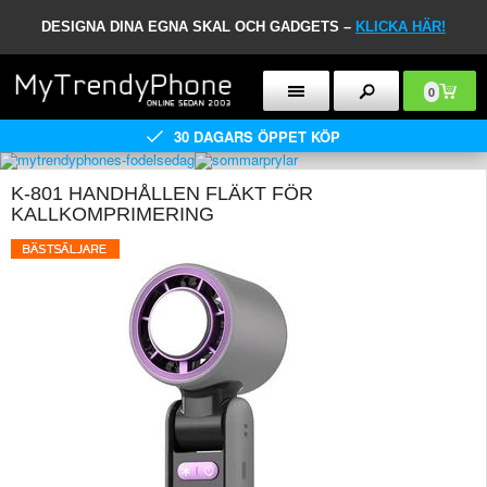
DESIGNA DINA EGNA SKAL OCH GADGETS –
KLICKA HÄR!
0
30 DAGARS ÖPPET KÖP
K-801 HANDHÅLLEN FLÄKT FÖR
KALLKOMPRIMERING