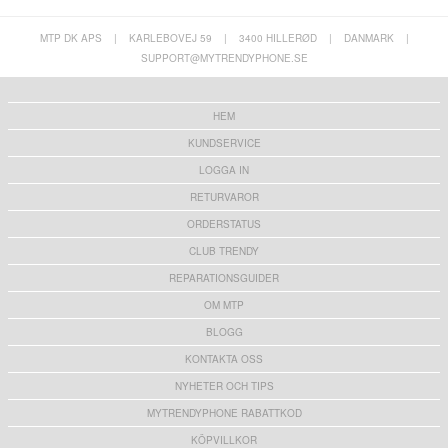
MTP DK APS
|
KARLEBOVEJ 59
|
3400 HILLERØD
|
DANMARK
|
SUPPORT@MYTRENDYPHONE.SE
HEM
KUNDSERVICE
LOGGA IN
RETURVAROR
ORDERSTATUS
CLUB TRENDY
REPARATIONSGUIDER
OM MTP
BLOGG
KONTAKTA OSS
NYHETER OCH TIPS
MYTRENDYPHONE RABATTKOD
KÖPVILLKOR