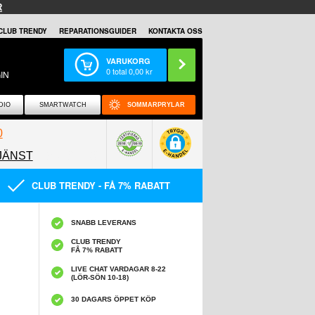
R
CLUB TRENDY
REPARATIONSGUIDER
KONTAKTA OSS
VARUKORG
0
total
0,00
kr
IN
DIO
SMARTWATCH
SOMMARPRYLAR
0
JÄNST
0858097089
CLUB TRENDY - FÅ 7% RABATT
SNABB LEVERANS
CLUB TRENDY
FÅ 7% RABATT
LIVE CHAT VARDAGAR 8-22
(LÖR-SÖN 10-18)
30 DAGARS ÖPPET KÖP