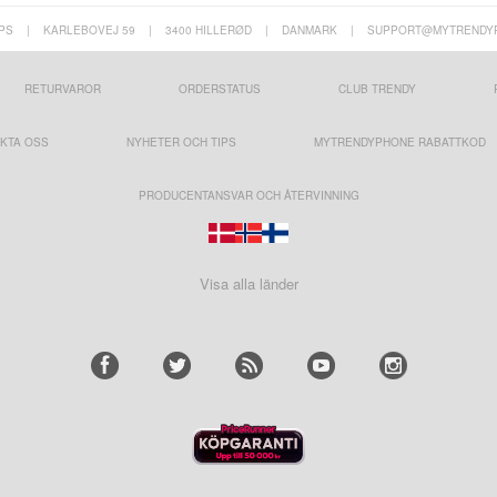
PS
|
KARLEBOVEJ 59
|
3400 HILLERØD
|
DANMARK
|
SUPPORT@MYTRENDY
RETURVAROR
ORDERSTATUS
CLUB TRENDY
KTA OSS
NYHETER OCH TIPS
MYTRENDYPHONE RABATTKOD
PRODUCENTANSVAR OCH ÅTERVINNING
Visa alla länder