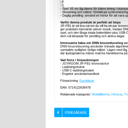
- Arbete och möten: spela in diskussioner och sk
- Samtal i kollektivtrafiken: DNN-brusreducering hjäl
- Spel: 65 ms låg latens för bättre timing i skjuts
- Streaming och videor: förbättrad synkronisering
- Daglig pendling: använd en hörlur för att var
Varför denna produkt är perfekt att köpa
JR-FB1 är ett bra val om du vill ha ett par örons
ger praktiskt mervärde utöver musik, medan DNN-b
spel, och den långa totala batteritiden plus USB
dem väl lämpade för pendling och aktiva dagar.
Intressanta fakta om DNN-brusreducering och
DNN-brusreducering använder tränade algoritmer 
samtalets tydlighet i livliga miljöer. Lägen med låg 
där ljudsignalerna måste matcha händelserna p
Vad finns i förpackningen
- JOYROOM JR-FB1-öronsnäckor
- Laddningsfodral
- USB-C-laddningskabel
- Engelsk användarhandbok
Förpackning:
Euroblister
EAN: 5714122636478
Relaterade kategorier:
Mobiltillbehör
,
Hörlurar
,
Tr