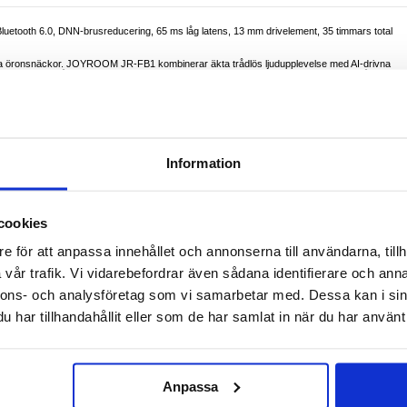
uetooth 6.0, DNN-brusreducering, 65 ms låg latens, 13 mm drivelement, 35 timmars total
byta öronsnäckor. JOYROOM JR-FB1 kombinerar äkta trådlös ljudupplevelse med AI-drivna
itet och underhållning. Använd enöronsläget när du vill vara uppmärksam, eller bär båda
g i realtid, mötesinspelning och AI-sammanfattning hjälper dig under resor, studier och hektisk
kan utföra uppgifter utan att använda händerna.
ka bakgrundsljudet (uppges vara 24-40 dB), så att din röst förblir tydligare i bullriga miljöer
omhusmiljöer. Spelare och streamare får 65 ms ultralåg latens för bättre synkronisering av ljud
h ett frekvensomfång på 20 Hz-20 kHz får du kraftfull bas och balanserade detaljer för
ör långa dagar, med 7-8 timmar per laddning och upp till cirka 35 timmar totalt med
Information
klassad tålighet för daglig användning.
er två öron
ning, AI-sammanfattning, röstassistentintegration
cookies
iven brusreducering på 24-40 dB)
ing
e för att anpassa innehållet och annonserna till användarna, tillh
vår trafik. Vi vidarebefordrar även sådana identifierare och anna
io App
ant
nnons- och analysföretag som vi samarbetar med. Dessa kan i sin
ingsfodral
irka 35 timmar med fodral
har tillhandahållit eller som de har samlat in när du har använt 
snäckor cirka 1,5 timmar
stänk
Anpassa
ta konversationer och snabb förståelse