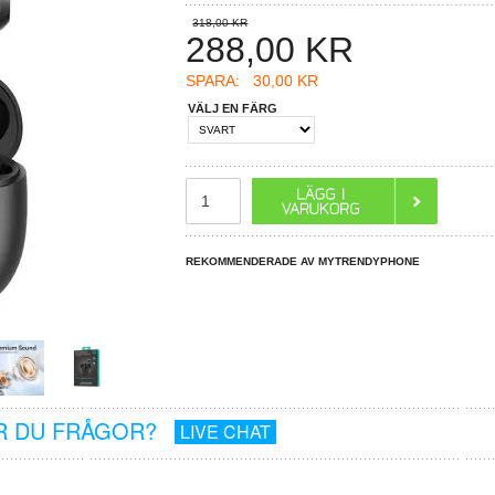
318,00 KR
288,00
KR
SPARA:
30,00 KR
VÄLJ EN FÄRG
REKOMMENDERADE AV MYTRENDYPHONE
R DU FRÅGOR?
LIVE CHAT