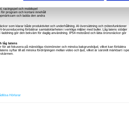
apa sammanfattningar för uppföljning
per till att hålla samtalen tydligare i bullriga miljöer
pel, racingspel och mobilspel
 för program och kortare innehåll
a uppmärksam och ladda den andra
näckor som klarar både produktivitet och underhållning. AI-översättning och mötesfunktioner
rusreducering förbättrar samtalsklarheten i verkliga miljöer med buller. Låg latens stödjer
-C-laddning gör den bekväm för daglig användning. IP54-motstånd och lätta öronsnäckor gör
 låg latens
för att fokusera på mänskliga röstmönster och minska bakgrundsljud, vilket kan förbättra
latens syftar till att minska fördröjningen mellan video och ljud, vilket är särskilt märkbart i spe
å skärmen.
ådlösa Hörlurar