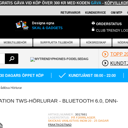
GRATIS GÅVA
VID KÖP ÖVER 300 KR MED KODEN
GÅVA
-
KÖPVILLKO
RETURVAROR
KUNDSERVICE
OM MTP
Designa egna
ORDERSTATUS
SKAL & GADGETS
CLUB TRENDY LOG
MOBILTILLBEHÖR
SURFPLATTA TILLBEHÖR
KÖKSREDSKAP
NÖDRA
TOPP 2
KUNDT
30 DAGARS ÖPPET KÖP
KUNDTJÄNST 08:00 - 22:00
rådlösa Hörlurar
ATION TWS-HÖRLURAR - BLUETOOTH 6.0, DNN-
ARTIKELNUMMER:
3017661
LAGERSTATUS:
PÅ FJÄRRLAGER.
SKICKAS VANLIGTVIS INOM 20 - 25 DAGAR
FRAKTKOSTNAD