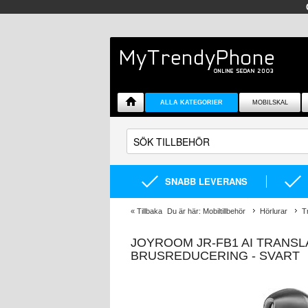
ALLA KATEGORIER
MOBILSKAL
SNABB LEVERANS
«
Tillbaka
Du är här:
Mobiltillbehör
Hörlurar
T
JOYROOM JR-FB1 AI TRANSL
BRUSREDUCERING - SVART