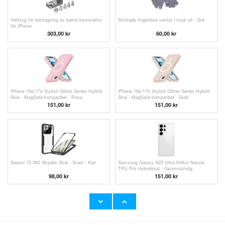
Verktyg för borttagning av bakre kameralins
Stickade fingerlösa vantar i mjuk ull - Grå
för iPhone
303,00 kr
60,00
kr
iPhone 16e/17e Stylish Glitter Series Hybrid
iPhone 16e/17e Stylish Glitter Series Hybrid
Skal - MagSafe-kompatibel - Rosa
Skal - MagSafe-kompatibel - Guld
151,00 kr
151,00 kr
Xiaomi 15 360 Skydds Skal - Svart / Klar
Samsung Galaxy S25 Ultra Nillkin Nature
TPU Pro Hybridskal - Genomskinlig
98,00
kr
151,00 kr