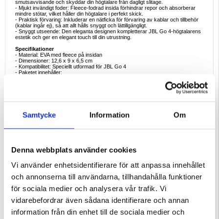
smutsavvisande och skyddar din högtalare från dagligt slitage.
- Mjukt invändigt foder: Fleece-fodrad insida förhindrar repor och absorberar
mindre stötar, vilket håller din högtalare i perfekt skick.
- Praktisk förvaring: Inkluderar en nätficka för förvaring av kablar och tillbehör
(kablar ingår ej), så att allt hålls snyggt och lättillgängligt.
- Snyggt utseende: Den eleganta designen kompletterar JBL Go 4-högtalarens
estetik och ger en elegant touch till din utrustning.
Specifikationer
- Material: EVA med fleece på insidan
- Dimensioner: 12,6 x 9 x 6,5 cm
- Kompatibilitet: Speciellt utformad för JBL Go 4
- Paketet innehåller:
- 1 x Förvaringsväska
- 1 x handrem
- 1 x karbinhake
Goda exempel på användning
- Resesällskap: Skydda din JBL Go 4 under bilresor, flygresor eller
Samtycke
Information
Om
utomhusäventyr med detta lättviktsfodral.
- Vardaglig användning: Håll högtalaren organiserad och skyddad från
oavsiktliga fall eller smuts när den inte används.
- Tillbehörsorganisatör: Använd nätfickan för att förvara laddningskablar och
andra små tillbehör på ett smidigt sätt.
Denna webbplats använder cookies
Varför EVA-transportväskan är perfekt att köpa
Den här förvaringsväskan är ett måste för JBL Go 4-användare som
värdesätter bärbarhet och skydd. Dess hållbara EVA-konstruktion och mjuka
Vi använder enhetsidentifierare för att anpassa innehållet
interiör ser till att högtalaren förblir säker och oskadad, medan det extra
förvaringsutrymmet hjälper dig att hålla ordning. Den kompakta designen gör
och annonserna till användarna, tillhandahålla funktioner
den lätt att bära med sig överallt, och den eleganta estetiken kompletteras med
praktiska egenskaper.
för sociala medier och analysera vår trafik. Vi
Intressanta fakta om EVA-fodral
vidarebefordrar även sådana identifierare och annan
- EVA-materialet är känt för sina stötdämpande egenskaper, vilket gör det
idealiskt för skyddsfodral.
information från din enhet till de sociala medier och
- Fleece-fodrad interiör används ofta i avancerade skyddsfodral för att