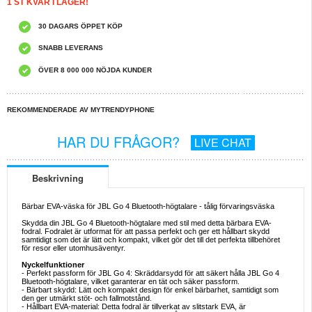
1 ST KVAR I LAGER!
30 DAGARS ÖPPET KÖP
SNABB LEVERANS
ÖVER 8 000 000 NÖJDA KUNDER
REKOMMENDERADE AV MYTRENDYPHONE
HAR DU FRÅGOR?
LIVE CHAT
Beskrivning
Bärbar EVA-väska för JBL Go 4 Bluetooth-högtalare - tålig förvaringsväska
Skydda din JBL Go 4 Bluetooth-högtalare med stil med detta bärbara EVA-
fodral. Fodralet är utformat för att passa perfekt och ger ett hållbart skydd
samtidigt som det är lätt och kompakt, vilket gör det till det perfekta tillbehöret
för resor eller utomhusäventyr.
Nyckelfunktioner
- Perfekt passform för JBL Go 4: Skräddarsydd för att säkert hålla JBL Go 4
Bluetooth-högtalare, vilket garanterar en tät och säker passform.
- Bärbart skydd: Lätt och kompakt design för enkel bärbarhet, samtidigt som
den ger utmärkt stöt- och fallmotstånd.
- Hållbart EVA-material: Detta fodral är tillverkat av slitstark EVA, är