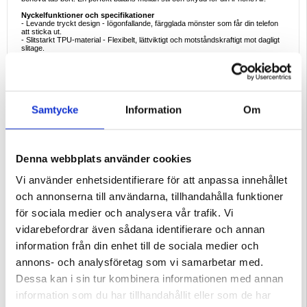
Nyckelfunktioner och specifikationer
- Levande tryckt design - Iögonfallande, färgglada mönster som får din telefon
att sticka ut.
- Slitstarkt TPU-material - Flexibelt, lättviktigt och motståndskraftigt mot dagligt
slitage.
- Stötdämpande skydd - Förstärkta hörn och upphöjda kanter skyddar mot fall
och stötar.
- Rep- och blekningsbeständigt - Högkvalitativt tryck håller färgerna ljusa utan
att flagna eller blekna.
- Exakt passform - Skräddarsydda utskärningar för kamera, laddningsport och
knappar för enkel åtkomst.
Samtycke
Information
Om
Ideal användning
Perfekt för iPhone Air-användare som vill ha ett snyggt, lättviktigt och
skyddande fodral. Perfekt för vardagsbruk, pendling, resor eller för att helt
enkelt ge din telefon en rolig och unik look.
Varför köpa den här produkten?
Denna webbplats använder cookies
Det här fodralet kombinerar moderiktiga tryckta mönster med stötsäkert skydd.
Det är tunt och snyggt samtidigt som det ger den hållbarhet och säkerhet med
Vi använder enhetsidentifierare för att anpassa innehållet
upphöjd kant som du behöver för att skydda din iPhone från repor, stötar och
fall.
och annonserna till användarna, tillhandahålla funktioner
Intressant fakta
för sociala medier och analysera vår trafik. Vi
TPU (termoplastisk polyuretan) används ofta i skyddsutrustning eftersom det
kombinerar gummits flexibilitet med hårdplastens seghet, vilket gör det till ett
vidarebefordrar även sådana identifierare och annan
idealiskt material för stötsäkra telefonskal.
information från din enhet till de sociala medier och
Kompatibilitet:
iPhone Air
annons- och analysföretag som vi samarbetar med.
Förpackning:
Bulk
Dessa kan i sin tur kombinera informationen med annan
EAN: 5714122583079
information som du har tillhandahållit eller som de har
Relaterade kategorier:
Mobiltillbehör
,
iPhone Skal & Tillbehör
,
iPhone Air Skal &
Tillbehör