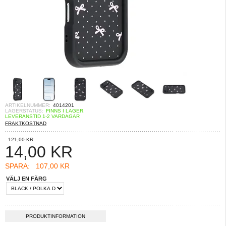
ARTIKELNUMMER:
4014201
LAGERSTATUS:
FINNS I LAGER.
LEVERANSTID 1-2 VARDAGAR
FRAKTKOSTNAD
121,00 KR
14,00
KR
SPARA:
107,00 KR
VÄLJ EN FÄRG
PRODUKTINFORMATION