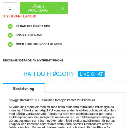
3 ST KVAR I LAGER!
30 DAGARS ÖPPET KÖP
SNABB LEVERANS
ÖVER 8 000 000 NÖJDA KUNDER
REKOMMENDERADE AV MYTRENDYPHONE
HAR DU FRÅGOR?
LIVE CHAT
Beskrivning
Snyggt stötsäkert TPU-skal med förhöjda kanter för iPhone Air
Skydda din iPhone Air med stil med detta stötsäkra fodral med livfulla tryckta
mönster. Tillverkat av tåligt TPU kombinerar det flexibilitet och lättviktskomfort
med pålitligt vardagsskydd. Förstärkta hörn och upphöjda kanter ger extra
stötdämpning mot oavsiktliga fall, medan en rep- och blekningsbeständig yta
gör att designen ser fräsch ut över tiden. Med exakta utskärningar för portar,
knappar och kameror säkerställer detta fodral sömlös funktionalitet utan att
behöva tas bort. En perfekt balans mellan stil och skydd för din iPhone Air.