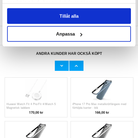
samlat in när du har använt deras tjänster.
Tillåt alla
SKRIV EN RECENSION
Anpassa
ANDRA KUNDER HAR OCKSÅ KÖPT
ERE USB till FireWire 1394 Adapterkabel för
Huawei Watch Fit 4 Pro/Fit 4/Watch 5
ljud- och videoenheter - 1.8m - Svart
Magnetisk laddare - Vit
168,00
kr
170,00
kr
Huawei Watch Fit 4 Pro/Fit 4/Watch 5
iPhone 17 Pro Max metallstötfångare med
Magnetisk laddare
förhöjda kanter - blå
170,00
kr
166,00 kr