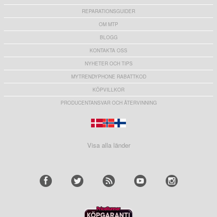
REPARATIONSGUIDER
OM MTP
BLOGG
KONTAKTA OSS
NYHETER OCH TIPS
MYTRENDYPHONE RABATTKOD
KÖPVILLKOR
PRODUCENTANSVAR OCH ÅTERVINNING
Visa alla länder