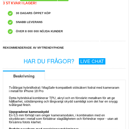
3 ST KVAR I LAGER!
30 DAGARS ÖPPET KÖP
SNABB LEVERANS
ÖVER 8 000 000 NÖJDA KUNDER
REKOMMENDERADE AV MYTRENDYPHONE
HAR DU FRÅGOR?
LIVE CHAT
Beskrivning
Tvåfärgat hybridfodral / MagSafe-kompatibelt stötsäkert fodral med kameraram
i metall för iPhone 18 Pro
Detta hybridskal kombinerar TPU, akryl och en förstärkt metallram för att ge
hållbarhet, stötdämpning och långvarigt skydd samtidigt som det har en snygg
tvåfärgad finish.
Uppgraderat kameraskydd
En 0,5 mm förhöjd ram omger kameramodulen, i kombination med en
skyddsram i metall som förbättrar slagtåligheten och förhindrar repor - utan att
försämra fotots klarhet.