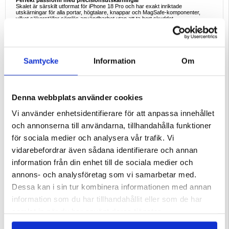
Perfekt passform med precisionsutskärningar
Skalet är särskilt utformat för iPhone 18 Pro och har exakt inriktade
utskärningar för alla portar, högtalare, knappar och MagSafe-komponenter,
vilket säkerställer sömlös användbarhet utan att ta bort skyddet.
MagSafe-kompatibel med starka N52-magneter
Inbyggda N52-magneter med hög hållfasthet säkerställer perfekt anpassning till
MagSafe-laddare och tillbehör. Njut av stabil trådlös laddning och säker
magnetisk fastsättning varje gång.
Samtycke
Information
Om
Komplett 360°-skydd
Fodralet är utformat för att täcka hela kroppen och omsluter iPhone 18 Pro för
att skydda sidorna, hörnen, baksidan och kameraringen - vilket minskar risken
för repor, fall och dagligt slitage.
Nyckelfunktioner
Denna webbplats använder cookies
- Hybridkonstruktion: TPU + akryl + metallram
- MagSafe-kompatibel (N52-magneter)
- Stöttålig med förstärkta hörn
Vi använder enhetsidentifierare för att anpassa innehållet
- Förhöjd 0,5 mm kamerarand
- Exakta utskärningar och responsiva knappar
och annonserna till användarna, tillhandahålla funktioner
- Tunn men ändå skyddande tvåfärgad design
för sociala medier och analysera vår trafik. Vi
Kompatibilitet:
iPhone 18 Pro
vidarebefordrar även sådana identifierare och annan
Förpackning:
Bulk
information från din enhet till de sociala medier och
EAN: 5714122653888
annons- och analysföretag som vi samarbetar med.
Relaterade kategorier:
Mobiltillbehör
,
iPhone Skal & Tillbehör
,
iPhone 18 Pro
Skal & Tillbehör
Dessa kan i sin tur kombinera informationen med annan
information som du har tillhandahållit eller som de har
samlat in när du har använt deras tjänster.