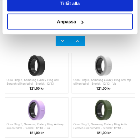
Tillåt alla
SKRIV EN RECENSION
Anpassa
ANDRA KUNDER HAR OCKSÅ KÖPT
Samsung Galaxy Z Fold8 Dux Ducis Vyne
Samsung Galaxy Z Fold8 Dux Ducis Vyne
magnetfodral med skydd för gångjärnet - blå
magnetfodral med skydd för gångjärnet - grått
242,00 kr
242,00 kr
Oura Ring 5, Samsung Galaxy Ring Anti-
Oura Ring 5, Samsung Galaxy Ring Anti-rep
Scratch silikonfodral - Storlek: 12/13
silikonfodral - Storlek: 12/13 - Vit
121,00 kr
121,00 kr
Oura Ring 5, Samsung Galaxy Ring Anti-rep
Oura Ring 5, Samsung Galaxy Ring Anti-
silikonfodral - Storlek: 12/13 - Lila
Scratch Silikonfodral - Storlek: 12/13 -
Svartgrön
121,00 kr
121,00 kr