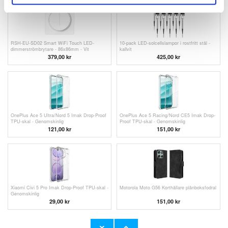
RSH-EU-SD02 Smart WiFi Touch LED-
10-pack LED-solcellslampor i rostfritt stål -
dimmerströmbrytare - 86x86mm - Vit
kallvit
379,00
kr
425,00 kr
OnePlus Ace 5 Ultra/Nord 5 Imak Drop-Proof
OnePlus Ace 5 Racing/Nord CE5 Imak Drop-
TPU-skal - Genomskinlig
Proof TPU-skal - Genomskinlig
121,00
kr
151,00 kr
Xiaomi Civi 5 Pro Imak Drop-Proof TPU-skal -
Motorola Moto G56 Korthållare plånboksfodral
Genomskinlig
29,00
kr
151,00 kr