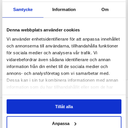
Egenskaper:
- Förstklassigt TPU-skal av Thunder series för iPhone 17
Samtycke
Information
Om
- Ger ett säkert grepp och förebygger tillfälliga fall
- Twill-textur design ger ett unik och stilren utseende
- Detta skal är tillverkat av högkvalitativa TPU-material
- Exakta utskärningar och knappskydd ger enkel tillgång till alla funktioner
- Enkelt att ta på och av från din iPhone 17
Denna webbplats använder cookies
Kompatibilitet:
iPhone 17
Förpackning:
Bulk
Vi använder enhetsidentifierare för att anpassa innehållet
EAN: 5714122551085
och annonserna till användarna, tillhandahålla funktioner
Relaterade kategorier:
Mobiltillbehör
,
iPhone Skal & Tillbehör
,
iPhone 17 Skal &
för sociala medier och analysera vår trafik. Vi
Tillbehör
vidarebefordrar även sådana identifierare och annan
information från din enhet till de sociala medier och
annons- och analysföretag som vi samarbetar med.
Dessa kan i sin tur kombinera informationen med annan
SKRIV EN RECENSION
information som du har tillhandahållit eller som de har
samlat in när du har använt deras tjänster.
ANDRA KUNDER HAR OCKSÅ KÖPT
Tillåt alla
HS09 Trådlös Bluetooth-temperatur- och
RD01 Smart WiFi roterande LED-dimmer - vit
luftfuktighetssensor - svart
181,00 kr
409,00 kr
Anpassa