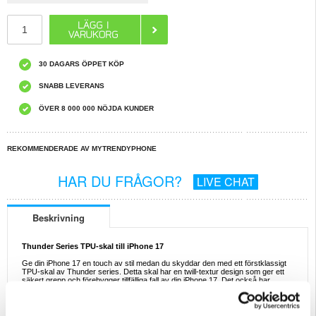
30 DAGARS ÖPPET KÖP
SNABB LEVERANS
ÖVER 8 000 000 NÖJDA KUNDER
REKOMMENDERADE AV MYTRENDYPHONE
HAR DU FRÅGOR?
LIVE CHAT
Beskrivning
Thunder Series TPU-skal till iPhone 17
Ge din iPhone 17 en touch av stil medan du skyddar den med ett förstklassigt
TPU-skal av Thunder series. Detta skal har en twill-textur design som ger ett
säkert grepp och förebygger tillfälliga fall av din iPhone 17. Det också har
exakta utskärningar och knappskydd ger enkel tillgång till alla portar, knappar
och funktioner. I alla fall är detta TPU-skal ett bra val om du letar efter ett stiligt
och skyddande skal till din iPhone 17.