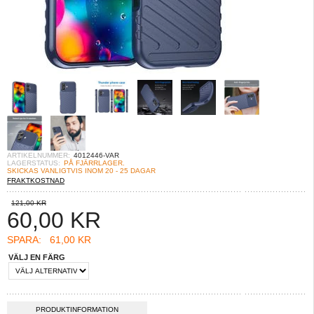
ARTIKELNUMMER:
4012446-VAR
LAGERSTATUS:
PÅ FJÄRRLAGER.
SKICKAS VANLIGTVIS INOM 20 - 25 DAGAR
FRAKTKOSTNAD
121,00 KR
60,00
KR
SPARA:
61,00 KR
VÄLJ EN FÄRG
PRODUKTINFORMATION