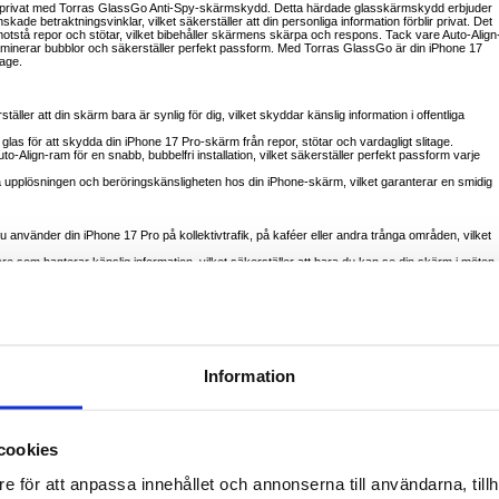
 privat med Torras GlassGo Anti-Spy-skärmskydd. Detta härdade glasskärmskydd erbjuder
de betraktningsvinklar, vilket säkerställer att din personliga information förblir privat. Det
 motstå repor och stötar, vilket bibehåller skärmens skärpa och respons. Tack vare Auto-Align
eliminerar bubblor och säkerställer perfekt passform. Med Torras GlassGo är din iPhone 17
tage.
täller att din skärm bara är synlig för dig, vilket skyddar känslig information i offentliga
t glas för att skydda din iPhone 17 Pro-skärm från repor, stötar och vardagligt slitage.
-Align-ram för en snabb, bubbelfri installation, vilket säkerställer perfekt passform varje
a upplösningen och beröringskänsligheten hos din iPhone-skärm, vilket garanterar en smidig
du använder din iPhone 17 Pro på kollektivtrafik, på kaféer eller andra trånga områden, vilket
are som hanterar känslig information, vilket säkerställer att bara du kan se din skärm i möten
r att skydda din skärm från oavsiktliga fall, repor och fläckar under dagliga aktiviteter.
itet och skydd när du använder din telefon på flygplatser, hotell och offentliga platser.
amen gör det enkelt för vem som helst att installera skärmskyddet utan bubblor eller
 att ditt skärminnehåll förblir privat, vilket gör den idealisk för offentlig användning eller
Information
mot repor och stötar, vilket håller din iPhone 17 Pro-skärm orört.
men gör installationen snabb och enkel, vilket garanterar en perfekt, bubbelfri passform.
ärpa och respons som din skärm utan att kompromissa med skydd eller integritet.
cookies
olamellteknik för att blockera sidovyer, vilket säkerställer att skärmen bara är synlig från
ller professionell information.
e för att anpassa innehållet och annonserna till användarna, tillh
et hållbart och stötdämpande, vilket ger upp till fem gånger styrkan jämfört med vanliga