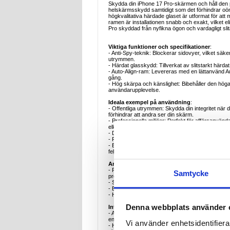
Skydda din iPhone 17 Pro-skärmen och håll den
helskärmsskydd samtidigt som det förhindrar oönska
högkvalitativa härdade glaset är utformat för att
ramen är installationen snabb och exakt, vilket 
Pro skyddad från nyfikna ögon och vardagligt sli
Viktiga funktioner och specifikationer
:
- Anti-Spy-teknik: Blockerar sidovyer, vilket säkers
utrymmen.
- Härdat glasskydd: Tillverkat av slitstarkt härda
- Auto-Align-ram: Levereras med en lättanvänd Auto
gång.
- Hög skärpa och känslighet: Bibehåller den hög
användarupplevelse.
Ideala exempel på användning
:
- Offentliga utrymmen: Skydda din integritet när 
förhindrar att andra ser din skärm.
- Professionella miljöer: Perfekt för affärsanvänd
eller på kontor.
- Dagligt skydd: Använd det härdade glasskyddet fö
- Resor: Ett måste för resenärer, vilket ger integr
- Enkel installation: Den automatiskt justerade r
feljustering, perfekt för hemmabruk.
Anledningar att köpa
:
- Förbättrad integritet: Antispionteknik säkerställer
Samtycke
professionella miljöer.
- Starkt skydd: Härdat glas ger överlägset skydd 
- Enkel installation: Den automatiskt justerade ra
- Hög kvalitet och känslighet: Njut av samma sk
Denna webbplats använder 
Intressanta fakta om produkttypen
:
- Antispionskärmskydd: Dessa skydd använder mikr
en direkt vinkel, perfekt för att skydda personlig e
Vi använder enhetsidentifierar
- Hållbarhet hos härdat glas: Härdat glas är myck