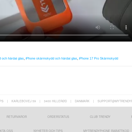
 och härdat glas
,
iPhone skärmskydd och härdat glas
,
iPhone 17 Pro Skärmskydd
PS
|
KARLEBOVEJ 59
|
3400 HILLERØD
|
DANMARK
|
SUPPORT@MYTRENDY
RETURVAROR
ORDERSTATUS
CLUB TRENDY
KTA OSS
NYHETER OCH TIPS
MYTRENDYPHONE RABATTKOD