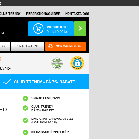
R
CLUB TRENDY
REPARATIONSGUIDER
KONTAKTA OSS
VARUKORG
0
total
0,00
kr
IN
DIO
SMARTWATCH
SOMMARPRYLAR
0
JÄNST
0858097089
CLUB TRENDY - FÅ 7% RABATT
SNABB LEVERANS
CLUB TRENDY
ED
FÅ 7% RABATT
LIVE CHAT VARDAGAR 8-22
(LÖR-SÖN 10-18)
30 DAGARS ÖPPET KÖP