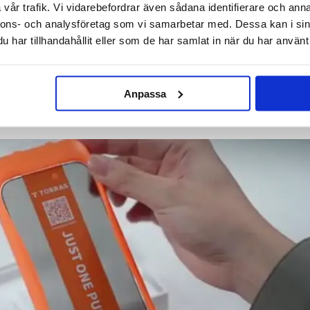
vår trafik. Vi vidarebefordrar även sådana identifierare och anna
d har nu automatiskt justerade ramar för att göra installationen enklare och mer exakt, vilke
nnons- och analysföretag som vi samarbetar med. Dessa kan i sin
nvändningen av mobila enheter i offentliga utrymmen ökar har skärmskydd för integritet blivit et
senärer.
har tillhandahållit eller som de har samlat in när du har använt 
at skydd utan att behöva köpa ersättningsskydd ofta.
hone 17 Pro är den perfekta lösningen för att skydda din enhets skärm samtidigt som din
.
Anpassa