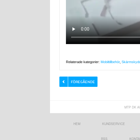
Relaterade kategorier:
Mobiltillbehör
,
Skärmskydd
MTP DK A
HEM
KUNDSERVICE
RSS
KONTA