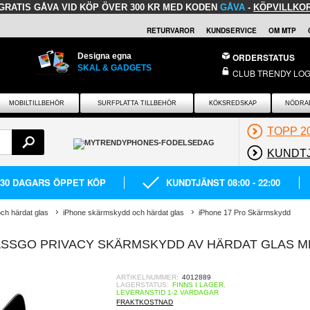
GRATIS GÅVA
VID KÖP ÖVER 300 KR MED KODEN
GÅVA
-
KÖPVILLKO
RETURVAROR
KUNDSERVICE
OM MTP
Designa egna
ORDERSTATUS
SKAL & GADGETS
CLUB TRENDY LOG
MOBILTILLBEHÖR
SURFPLATTA TILLBEHÖR
KÖKSREDSKAP
NÖDRA
TOPP 2
KUNDT
30 DAGARS ÖPPET KÖP
KUNDTJÄNST 08:00 - 22:00
h härdat glas
iPhone skärmskydd och härdat glas
iPhone 17 Pro Skärmskydd
ASSGO PRIVACY SKÄRMSKYDD AV HÄRDAT GLAS M
ARTIKELNUMMER:
4012889
LAGERSTATUS:
FINNS I LAGER.
LEVERANSTID 1-2 VARDAGAR
FRAKTKOSTNAD