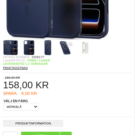
ARTIKELNUMMER:
2008177
LAGERSTATUS:
FINNS I LAGER.
LEVERANSTID 1-2 VARDAGAR
FRAKTKOSTNAD
166,00 KR
158,00
KR
SPARA:
8,00 KR
VÄLJ EN FÄRG
PRODUKTINFORMATION