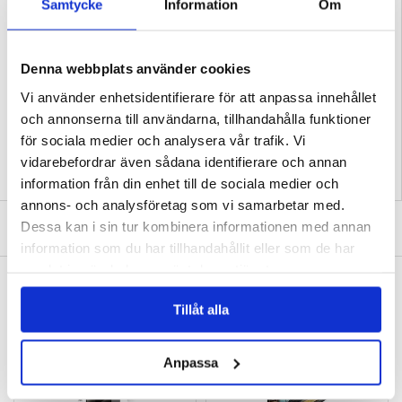
- En transparent design visar upp den ursprungliga skönheten av din iPhone 17
Samtycke
Information
Om
Pro
- Detta iPhone 17 Pro skal är tillverkat av TPU och plastmaterial
Kompatibilitet:
iPhone 17 Pro
Förpackning:
Euroblister
Denna webbplats använder cookies
EAN: 5906302334155
Vi använder enhetsidentifierare för att anpassa innehållet
Relaterade kategorier:
Mobiltillbehör
,
iPhone Skal & Tillbehör
,
iPhone 17 Pro
och annonserna till användarna, tillhandahålla funktioner
Skal & Tillbehör
för sociala medier och analysera vår trafik. Vi
vidarebefordrar även sådana identifierare och annan
information från din enhet till de sociala medier och
annons- och analysföretag som vi samarbetar med.
SKRIV EN RECENSION
Dessa kan i sin tur kombinera informationen med annan
information som du har tillhandahållit eller som de har
samlat in när du har använt deras tjänster.
ANDRA KUNDER HAR OCKSÅ KÖPT
iPhone 17 Pro Skärmskydd av härdat glas -
iPhone 16 Pro/17/17 Pro Tech-Protect Glass
Tillåt alla
9H - Case Friendly - 2 St. - Genomskinlig
Spy+ Privacy skärmskydd av härdat glas - 2
st. - Svart
119,00
kr
151,00 kr
Anpassa