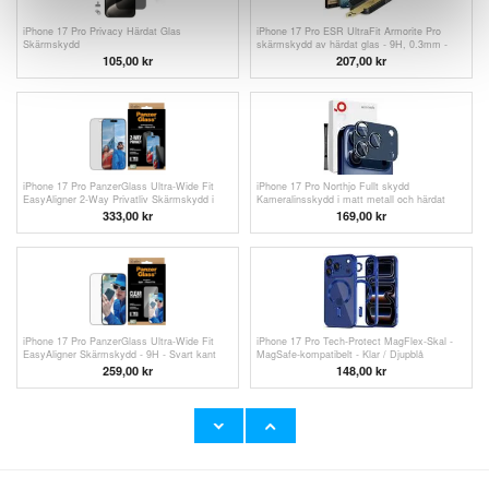
iPhone 17 Pro Privacy Härdat Glas
iPhone 17 Pro ESR UltraFit Armorite Pro
Skärmskydd
skärmskydd av härdat glas - 9H, 0.3mm -
svart kant
105,00 kr
207,00
kr
iPhone 17 Pro PanzerGlass Ultra-Wide Fit
iPhone 17 Pro Northjo Fullt skydd
EasyAligner 2-Way Privatliv Skärmskydd i
Kameralinsskydd i matt metall och härdat
härdat glas - 9H - Svart kant
glas - Blå
333,00 kr
169,00
kr
iPhone 17 Pro PanzerGlass Ultra-Wide Fit
iPhone 17 Pro Tech-Protect MagFlex-Skal -
EasyAligner Skärmskydd - 9H - Svart kant
MagSafe-kompatibelt - Klar / Djupblå
259,00
kr
148,00
kr