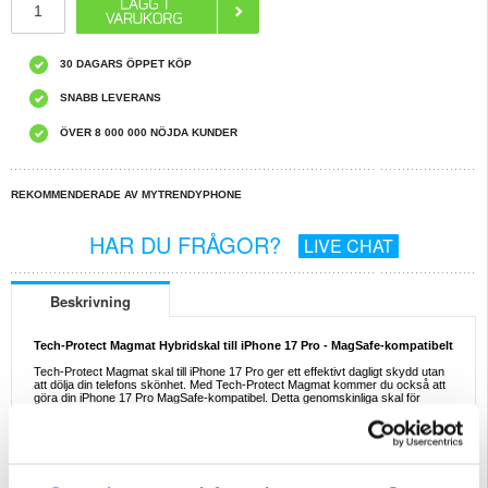
30 DAGARS ÖPPET KÖP
SNABB LEVERANS
ÖVER 8 000 000 NÖJDA KUNDER
REKOMMENDERADE AV MYTRENDYPHONE
HAR DU FRÅGOR?
LIVE CHAT
Beskrivning
Tech-Protect Magmat Hybridskal till iPhone 17 Pro - MagSafe-kompatibelt
Tech-Protect Magmat skal till iPhone 17 Pro ger ett effektivt dagligt skydd utan
att dölja din telefons skönhet. Med Tech-Protect Magmat kommer du också att
göra din iPhone 17 Pro MagSafe-kompatibel. Detta genomskinliga skal för
iPhone 17 Pro är tillverkat av högkvalitativt TPU och plast.
Egenskaper:
- Tech-Protect Magmat hybridskal till iPhone 17 Pro
- MagSafe-kompatibilitet låter dig använda alla dina MagSafe-tillbehör
- Smal profil men bra skydd mot dagliga skador