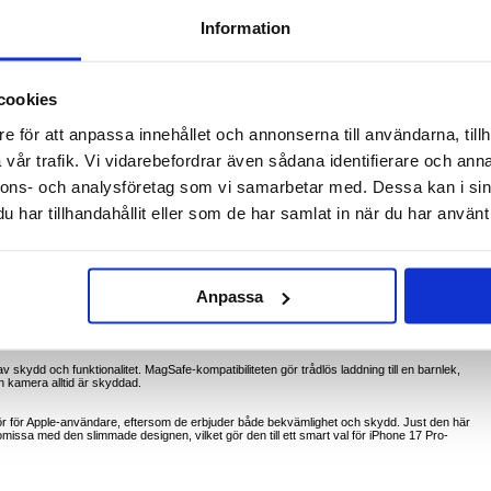
Information
17 Pro - MagSafe-kompatibel, skjutbart linslock
cookies
uten men produkten är fortfarande i dess ursprungliga förpackning, den ser helt ny ut och
e för att anpassa innehållet och annonserna till användarna, tillh
vår trafik. Vi vidarebefordrar även sådana identifierare och anna
rop Magnetic Case. Detta eleganta fodral kombinerar hållbarhet med bekvämlighet och
 av PC och TPU ger det ett robust skydd medan det skjutbara linslocket skyddar din kamera frå
nnons- och analysföretag som vi samarbetar med. Dessa kan i sin
har tillhandahållit eller som de har samlat in när du har använt 
an
ortar och knappar
Anpassa
om ofta reser eller tar utomhusfoton. Fodralet skyddar din kamera samtidigt som det bibehålle
v skydd och funktionalitet. MagSafe-kompatibiliteten gör trådlös laddning till en barnlek,
in kamera alltid är skyddad.
lbehör för Apple-användare, eftersom de erbjuder både bekvämlighet och skydd. Just den här
ssa med den slimmade designen, vilket gör den till ett smart val för iPhone 17 Pro-