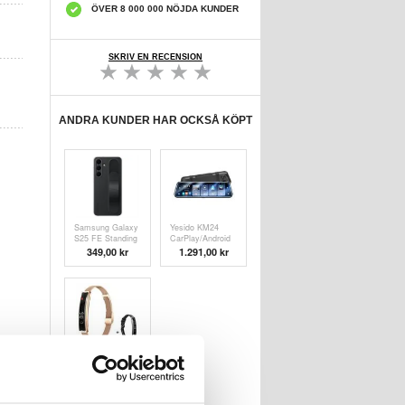
ÖVER 8 000 000 NÖJDA KUNDER
SKRIV EN RECENSION
ANDRA KUNDER HAR OCKSÅ KÖPT
Samsung Galaxy
Yesido KM24
S25 FE Standing
CarPlay/Android
Grip Case EF-
Auto
349,00 kr
1.291,00
kr
GS731CBEGWW
Strömmande
(Öppen
Backspegel Dash
Förpackning -
Cam (Öppen
Utmärkt) - Svart
Förpackning -
Bulk
Tillfredsställande)
B3 Smart
Armband /
Fitness Tracker
326,00 kr
med två remmar
(Öppen