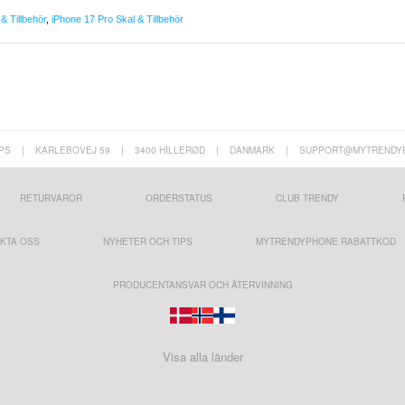
& Tillbehör
,
iPhone 17 Pro Skal & Tillbehör
PS
|
KARLEBOVEJ 59
|
3400 HILLERØD
|
DANMARK
|
SUPPORT@MYTRENDY
RETURVAROR
ORDERSTATUS
CLUB TRENDY
KTA OSS
NYHETER OCH TIPS
MYTRENDYPHONE RABATTKOD
PRODUCENTANSVAR OCH ÅTERVINNING
Visa alla länder