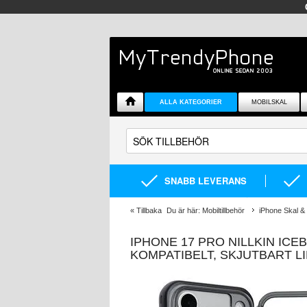
ALLA KATEGORIER
MOBILSKAL
SNABB LEVERANS
«
Tillbaka
Du är här:
Mobiltillbehör
iPhone Skal & 
IPHONE 17 PRO NILLKIN IC
KOMPATIBELT, SKJUTBART L