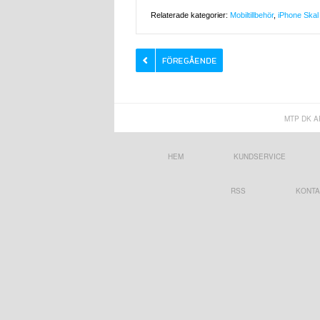
Relaterade kategorier:
Mobiltillbehör
,
iPhone Skal 
MTP DK A
HEM
KUNDSERVICE
RSS
KONTA