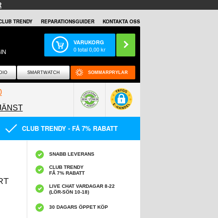
R
CLUB TRENDY
REPARATIONSGUIDER
KONTAKTA OSS
VARUKORG
0
total
0,00
kr
IN
DIO
SMARTWATCH
SOMMARPRYLAR
0
JÄNST
0858097089
CLUB TRENDY - FÅ 7% RABATT
SNABB LEVERANS
CLUB TRENDY
FÅ 7% RABATT
RT
LIVE CHAT VARDAGAR 8-22
(LÖR-SÖN 10-18)
30 DAGARS ÖPPET KÖP