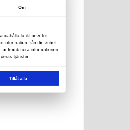
Förpackning -
Bulk
Om
Tillfredsställande)
- Guld
andahålla funktioner för
n information från din enhet
n
 tur kombinera informationen
deras tjänster.
Tillåt alla
r