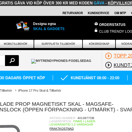
GRATIS GÅVA
VID KÖP ÖVER 300 KR MED KODEN
GÅVA
-
KÖPVILLKO
RETURVAROR
KUNDSERVICE
OM MTP
Designa egna
ORDERSTATUS
SKAL & GADGETS
CLUB TRENDY LOG
MOBILTILLBEHÖR
SURFPLATTA TILLBEHÖR
KÖKSREDSKAP
NÖDRA
TOPP 2
KUNDT
30 DAGARS ÖPPET KÖP
KUNDTJÄNST 08:00 - 22:00
Tillbehör
iPhone 17 Pro Skal & Tillbehör
EBLADE PROP MAGNETISKT SKAL - MAGSAFE-
INSLOCK (ÖPPEN FÖRPACKNING - UTMÄRKT) - SVA
ARTIKELNUMMER:
4013877OB
LAGERSTATUS:
FINNS I LAGER.
LEVERANSTID 1-2 VARDAGAR
FRAKTKOSTNAD