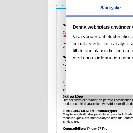
Samtycke
Beskrivning
Nillkin IceBlade Prop Magnetiskt Skal för iPhone 
Denna webbplats använder 
Öppen Förpackning - Utmärkt: Förseglingen är br
Vi använder enhetsidentifierar
inkluderar alla ursprungliga delar och tillbehör.
sociala medier och analysera 
Skydda din iPhone 17 Pro med Nillkin IceBlade P
erbjuder full MagSafe-kompatibilitet. Tillverkat
till de sociala medier och a
repor och damm.
med annan information som du 
Nyckelfunktioner och specifikationer
- MagSafe-kompatibel för sömlös laddning
- Linslock som kan skjutas för att skydda kamer
- Slitstarkt PC+TPU-material för förbättrat skydd
- Precisionsutskärningar för enkel åtkomst till p
- Slimmad, lättviktig design
Ideala exempel på användning
Perfekt för daglig användning, särskilt för dem s
ett snyggt och funktionellt utseende.
Skäl att köpa
Det här fodralet erbjuder en perfekt kombination a
medan det skjutbara objektivskyddet ser till att d
Intressanta fakta om produkttypen
MagSafe-fodral håller på att bli ett populärt til
modellen ger extra kameraskydd utan att kompromi
användare.
Kompatibilitet:
iPhone 17 Pro