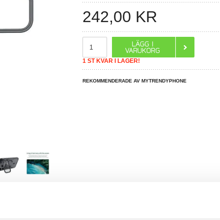
242,00
KR
1 ST KVAR I LAGER!
REKOMMENDERADE AV MYTRENDYPHONE
R DU FRÅGOR?
LIVE CHAT