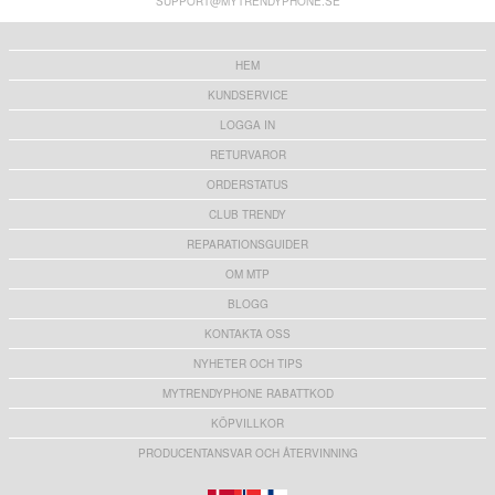
SUPPORT@MYTRENDYPHONE.SE
75,00
kr
106,00
kr
HEM
KUNDSERVICE
LOGGA IN
RETURVAROR
ORDERSTATUS
CLUB TRENDY
REPARATIONSGUIDER
OM MTP
BLOGG
KONTAKTA OSS
NYHETER OCH TIPS
MYTRENDYPHONE RABATTKOD
KÖPVILLKOR
PRODUCENTANSVAR OCH ÅTERVINNING