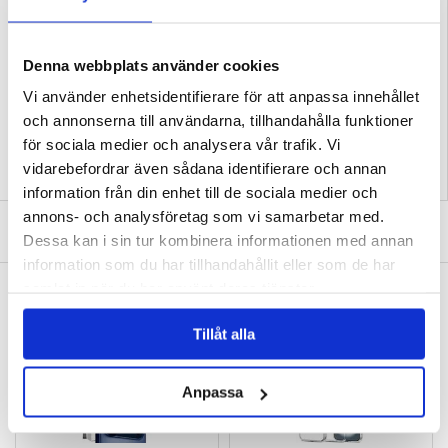
- Skalet är tillverkat av extra hållbart TPU
Kompatibilitet:
iPhone 17 Pro Max
Förpackning:
Bulk
Denna webbplats använder cookies
EAN: 5714122547729
Vi använder enhetsidentifierare för att anpassa innehållet
Relaterade kategorier:
Mobiltillbehör
,
iPhone Skal & Tillbehör
,
iPhone 17 Pro
Max Skal & Tillbehör
och annonserna till användarna, tillhandahålla funktioner
för sociala medier och analysera vår trafik. Vi
vidarebefordrar även sådana identifierare och annan
information från din enhet till de sociala medier och
annons- och analysföretag som vi samarbetar med.
SKRIV EN RECENSION
Dessa kan i sin tur kombinera informationen med annan
information som du har tillhandahållit eller som de har
samlat in när du har använt deras tjänster.
ANDRA KUNDER HAR OCKSÅ KÖPT
iPhone 17 Pro Max Skärmskydd av härdat
iPhone 17 Pro Max Tech-Protect MagFlex-
glas - 9H - Case Friendly - Genomskinlig
Skal - MagSafe-kompatibelt - Klar / Kosmisk
Tillåt alla
orange
110,00
kr
104,00
kr
Anpassa