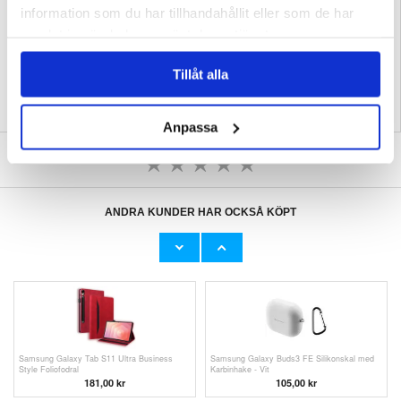
information som du har tillhandahållit eller som de har
EAN: 5714122571335
samlat in när du har använt deras tjänster.
Relaterade kategorier:
Mobiltillbehör
,
iPhone Skal & Tillbehör
,
iPhone 17 Pro
Skal & Tillbehör
Tillåt alla
Anpassa
SKRIV EN RECENSION
ANDRA KUNDER HAR OCKSÅ KÖPT
iPhone 17 Pro Skärmskydd av härdat glas -
iPhone 14 Hjärtmönster Slim TPU-Skal -
9H - Case Friendly - 2 St. - Genomskinlig
Svart
119,00
kr
105,00 kr
Samsung Galaxy Tab S11 Ultra Business
Samsung Galaxy Buds3 FE Silikonskal med
Style Foliofodral
Karbinhake - Vit
181,00
kr
105,00 kr