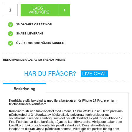
30 DAGARS ÖPPET KÖP
SNABB LEVERANS
ÖVER 8 000 000 NÖJDA KUNDER
REKOMMENDERADE AV MYTRENDYPHONE
HAR DU FRÅGOR?
LIVE CHAT
Beskrivning
Korthållare plånboksfodral med flera kortplatser för iPhone 17 Pro, premium
telefonskal och korthållare
Kombinera stil och funktionalitet med iPhone 17 Pro Wallet Case. Detta premium
plånboksfodral är tillverkat av högkvalitativ polyuretan och erbjuder ett
sofistikerat utseende samtidigt som det ger ett tillförlitligt skydd för din iPhone 17
Pro. Fodralet har flera kortfack, så att du kan förvara dina viktigaste saker som
kreditkort, ID-kort och kontanter på ett säkert sätt. Dess allt-i-ett-design
innebär att du kan lämna plånboken hemma, vilket gör det perfekt för dig som