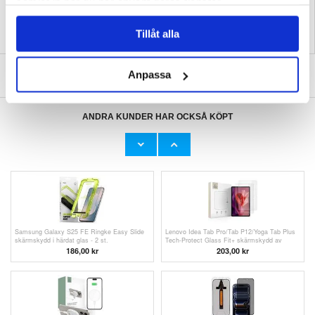
samlat in när du har använt deras tjänster.
Tillåt alla
SKRIV EN RECENSION
Anpassa
ANDRA KUNDER HAR OCKSÅ KÖPT
iPhone 17 Pro Max Tech-Protect Quick Set+
iPhone 17 Pro Max Karl Lagerfeld Saffiano
2-pack skärmskydd av härdat glas - Klar
Crossbody Metal Karl & Choupette Skal -
Svart
166,00 kr
303,00 kr
Samsung Galaxy S25 FE Ringke Easy Slide
Lenovo Idea Tab Pro/Tab P12/Yoga Tab Plus
skärmskydd i härdat glas - 2 st.
Tech-Protect Glass Fit+ skärmskydd av
härdat glas - 2 st. - Klar
186,00
kr
203,00
kr