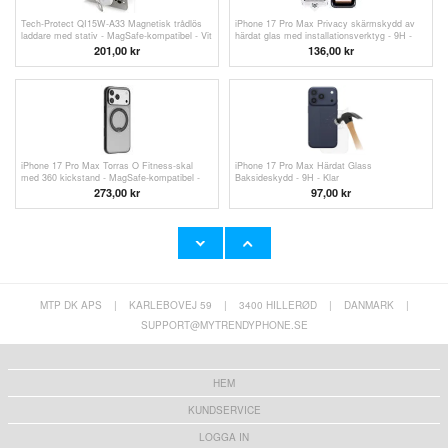
Tech-Protect QI15W-A33 Magnetisk trådlös
iPhone 17 Pro Max Privacy skärmskydd av
laddare med stativ - MagSafe-kompatibel - Vit
härdat glas med installationsverktyg - 9H -
svart kant
201,00
kr
136,00 kr
iPhone 17 Pro Max Torras O Fitness-skal
iPhone 17 Pro Max Härdat Glass
med 360 kickstand - MagSafe-kompatibel -
Baksideskydd - 9H - Klar
Svart
273,00
kr
97,00
kr
MTP DK APS
|
KARLEBOVEJ 59
|
3400 HILLERØD
|
DANMARK
|
SUPPORT@MYTRENDYPHONE.SE
HEM
KUNDSERVICE
LOGGA IN