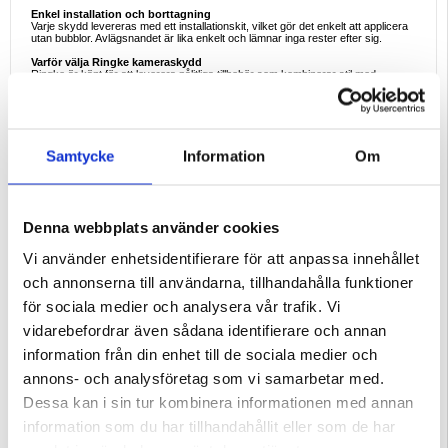
Enkel installation och borttagning
Varje skydd levereras med ett installationskit, vilket gör det enkelt att applicera
utan bubblor. Avlägsnandet är lika enkelt och lämnar inga rester efter sig.
Varför välja Ringke kameraskydd
Ringke är känt för att leverera pålitliga tillbehör som kombinerar stil med
säkerhet. Med detta 2-pack linsskydd får du inte bara premiumskydd utan även
en reserv för framtida bruk.
Nyckelfunktioner och specifikationer
- Tillverkat av höghållfast härdat glas
- Full täckning för iPhone 17 Pro Max-kameralinser
Samtycke
Information
Om
- Skyddar mot repor, stötar och damm
- Tunn och lätt för en sömlös passform
- Kristallklar transparens bevarar fotokvaliteten
- Lätt att installera och ta bort med medföljande kit
- Setet innehåller 2 skydd + 2 installationskit
Denna webbplats använder cookies
Goda exempel på användning
- Förhindrar repor från nycklar, mynt eller väskor
- Skyddar linser under resor eller utomhusaktiviteter
Vi använder enhetsidentifierare för att anpassa innehållet
- Vardagsskydd mot oavsiktliga stötar och fall
- Bibehåller kamerans kvalitet för långvarig användning
och annonserna till användarna, tillhandahålla funktioner
Satsen innehåller:
för sociala medier och analysera vår trafik. Vi
- 2 x Ringke objektivskydd för kamera
- 2 x Installationssats
vidarebefordrar även sådana identifierare och annan
Kompatibilitet:
iPhone 17 Pro Max
information från din enhet till de sociala medier och
Förpackning:
Euroblister
annons- och analysföretag som vi samarbetar med.
EAN: 8800328812345
Dessa kan i sin tur kombinera informationen med annan
Relaterade kategorier:
Mobiltillbehör
,
Skärmskydd och härdat glas
,
iPhone
information som du har tillhandahållit eller som de har
skärmskydd och härdat glas
,
iPhone 17 Pro Max Skärmskydd