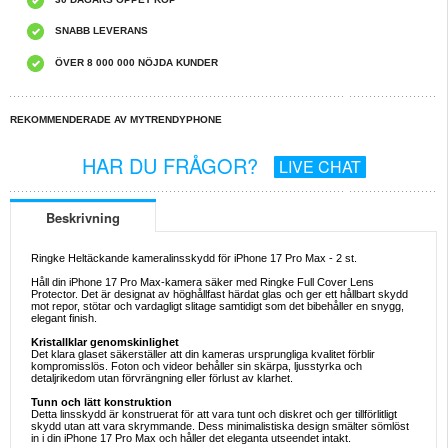
SNABB LEVERANS
ÖVER 8 000 000 NÖJDA KUNDER
REKOMMENDERADE AV MYTRENDYPHONE
HAR DU FRÅGOR?
LIVE CHAT
Beskrivning
Ringke Heltäckande kameralinsskydd för iPhone 17 Pro Max - 2 st.
Håll din iPhone 17 Pro Max-kamera säker med Ringke Full Cover Lens
Protector. Det är designat av höghållfast härdat glas och ger ett hållbart skydd
mot repor, stötar och vardagligt slitage samtidigt som det bibehåller en snygg,
elegant finish.
Kristallklar genomskinlighet
Det klara glaset säkerställer att din kameras ursprungliga kvalitet förblir
kompromisslös. Foton och videor behåller sin skärpa, ljusstyrka och
detaljrikedom utan förvrängning eller förlust av klarhet.
Tunn och lätt konstruktion
Detta linsskydd är konstruerat för att vara tunt och diskret och ger tillförlitligt
skydd utan att vara skrymmande. Dess minimalistiska design smälter sömlöst
in i din iPhone 17 Pro Max och håller det eleganta utseendet intakt.