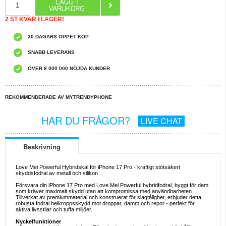
2 ST KVAR I LAGER!
30 DAGARS ÖPPET KÖP
SNABB LEVERANS
ÖVER 8 000 000 NÖJDA KUNDER
REKOMMENDERADE AV MYTRENDYPHONE
HAR DU FRÅGOR?
LIVE CHAT
Beskrivning
Love Mei Powerful Hybridskal för iPhone 17 Pro - kraftigt stötsäkert
skyddsfodral av metall och silikon
Försvara din iPhone 17 Pro med Love Mei Powerful hybridfodral, byggt för dem
som kräver maximalt skydd utan att kompromissa med användbarheten.
Tillverkat av premiummaterial och konstruerat för slagtålighet, erbjuder detta
robusta fodral helkroppsskydd mot droppar, damm och repor - perfekt för
aktiva livsstilar och tuffa miljöer.
Nyckelfunktioner