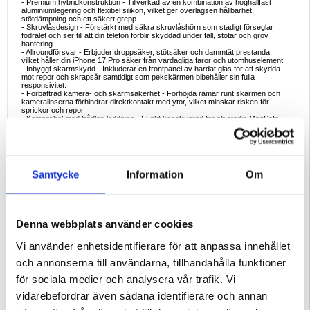
- Premium hybridkonstruktion - Tillverkad av en kombination av höghållfast
aluminiumlegering och flexibel silikon, vilket ger överlägsen hållbarhet,
stötdämpning och ett säkert grepp.
- Skruvlåsdesign - Förstärkt med säkra skruvlåshörn som stadigt förseglar
fodralet och ser till att din telefon förblir skyddad under fall, stötar och grov
hantering.
- Allroundförsvar - Erbjuder droppsäker, stötsäker och dammtät prestanda,
vilket håller din iPhone 17 Pro säker från vardagliga faror och utomhuselement.
- Inbyggt skärmskydd - Inkluderar en frontpanel av härdat glas för att skydda
mot repor och skrapsår samtidigt som pekskärmen bibehåller sin fulla
responsivitet.
- Förbättrad kamera- och skärmsäkerhet - Förhöjda ramar runt skärmen och
kameralinserna förhindrar direktkontakt med ytor, vilket minskar risken för
sprickor och repor.
- Kompatibel med trådlös laddning - Exakt konstruerad för att stödja MagSafe
och trådlös standardladdning, vilket möjliggör bekväm uppstart utan att ta bort
fodralet.
- Snygg och funktionell design - Det djärva industriella utseendet kombinerar
estetik med funktionalitet, perfekt för både äventyrare och dagliga användare.
- Pekskärmsfunktionalitet bevarad - Full åtkomst till alla knappar och funktioner
- pekskärmen förblir fullt responsiv även med fodralet installerat.
Samtycke
Information
Om
Specifikationer
- Varumärke: Love Mei
- Modell: Love Mei Kraftfull
- Kompatibilitet: iPhone 17 Pro
- Material: Metall (aluminiumlegering) + Silikon + Härdat glas
Denna webbplats använder cookies
- Skydd: Droppsäkert, stötsäkert, dammtätt
- Funktioner: Inbyggt skärmskydd, upphöjda kanter, skruvlåsdesign,
kompatibel med trådlös laddning
Vi använder enhetsidentifierare för att anpassa innehållet
God för
och annonserna till användarna, tillhandahålla funktioner
Perfekt för utomhusäventyrare, byggnadsarbetare, resenärer och vardagliga
användare som behöver ett pålitligt, robust skydd med premiummaterial och
för sociala medier och analysera vår trafik. Vi
snygg design.
vidarebefordrar även sådana identifierare och annan
Varför du kommer att älska det
Love Mei Powerful hybridfodralet förvandlar din iPhone 17 Pro till en fästning.