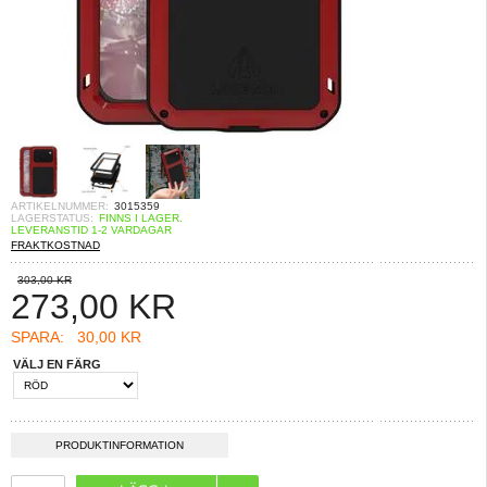
ARTIKELNUMMER:
3015359
LAGERSTATUS:
FINNS I LAGER.
LEVERANSTID 1-2 VARDAGAR
FRAKTKOSTNAD
303,00 KR
273,00
KR
SPARA:
30,00 KR
VÄLJ EN FÄRG
PRODUKTINFORMATION