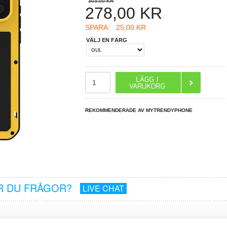
303,00 KR
278,00
KR
SPARA:
25,00 KR
VÄLJ EN FÄRG
REKOMMENDERADE AV MYTRENDYPHONE
R DU FRÅGOR?
LIVE CHAT