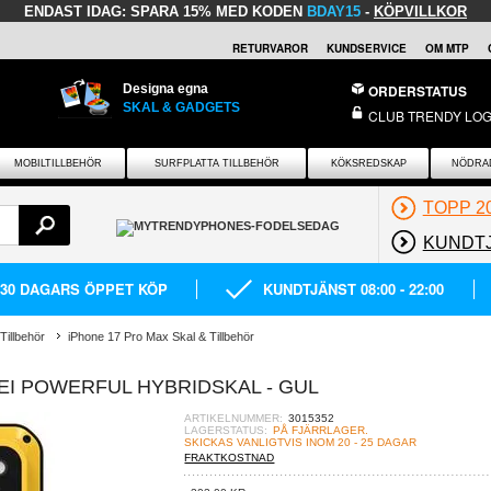
ENDAST IDAG:
SPARA 15% MED KODEN
BDAY15
-
KÖPVILLKOR
RETURVAROR
KUNDSERVICE
OM MTP
Designa egna
ORDERSTATUS
SKAL & GADGETS
CLUB TRENDY LOG
MOBILTILLBEHÖR
SURFPLATTA TILLBEHÖR
KÖKSREDSKAP
NÖDRA
TOPP 2
KUNDT
30 DAGARS ÖPPET KÖP
KUNDTJÄNST 08:00 - 22:00
Tillbehör
iPhone 17 Pro Max Skal & Tillbehör
EI POWERFUL HYBRIDSKAL - GUL
ARTIKELNUMMER:
3015352
LAGERSTATUS:
PÅ FJÄRRLAGER.
SKICKAS VANLIGTVIS INOM 20 - 25 DAGAR
FRAKTKOSTNAD