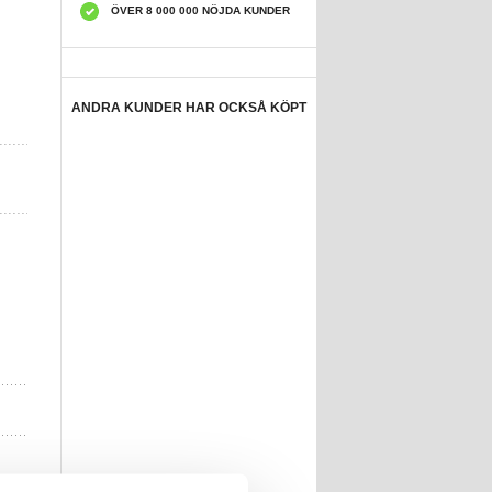
ÖVER 8 000 000 NÖJDA KUNDER
ANDRA KUNDER HAR OCKSÅ KÖPT
iPhone 17 Pro
iPhone 17 Pro
Max Love Mei
Max Love Mei
Powerful
Powerful
303,00 kr
303,00
kr
Hybridskal -
Hybridskal -
Svart
Silver
Samsung Galaxy
Samsung Galaxy
S25 FE Love Mei
S25 FE Love Mei
Powerful
Powerful
349,00 kr
348,00
kr
hybridskal - Röd
hybridskal - Grön