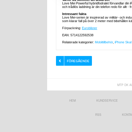
Love Mei Powerful hybridfodralet förvandlar din i
och trådlös laddning är din telefon redo för allt - f
Intressant fakta
Love Mei-serien är inspirerad av militär- och in
som klarar fall på över 2 meter med bibehållen 
Förpackning:
Euroblister
EAN: 5714122592538
Relaterade kategorier:
Mobiltillbehör
,
iPhone Skal 
MTP DK A
HEM
KUNDSERVICE
RSS
KONTA