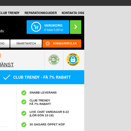
CLUB TRENDY
REPARATIONSGUIDER
KONTAKTA OSS
VARUKORG
0
total
0,00
kr
IN
DIO
SMARTWATCH
SOMMARPRYLAR
0
JÄNST
0858097089
CLUB TRENDY - FÅ 7% RABATT
SNABB LEVERANS
CLUB TRENDY
FÅ 7% RABATT
LIVE CHAT VARDAGAR 8-22
(LÖR-SÖN 10-18)
30 DAGARS ÖPPET KÖP