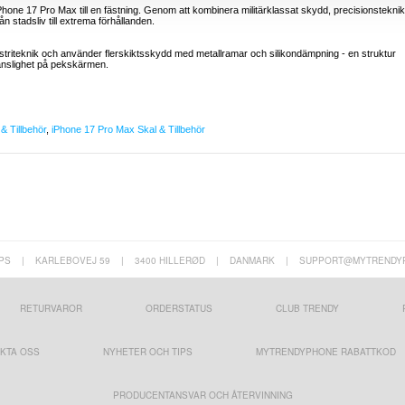
Phone 17 Pro Max till en fästning. Genom att kombinera militärklassat skydd, precisionsteknik
rån stadsliv till extrema förhållanden.
dustriteknik och använder flerskiktsskydd med metallramar och silikondämpning - en struktur
känslighet på pekskärmen.
& Tillbehör
,
iPhone 17 Pro Max Skal & Tillbehör
PS
|
KARLEBOVEJ 59
|
3400 HILLERØD
|
DANMARK
|
SUPPORT@MYTRENDY
RETURVAROR
ORDERSTATUS
CLUB TRENDY
KTA OSS
NYHETER OCH TIPS
MYTRENDYPHONE RABATTKOD
PRODUCENTANSVAR OCH ÅTERVINNING