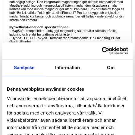
och dagligt slitage. Den integrerade magnetringen gör det fullt kompatibelt med
MagSafe-laddning och magnetiska bilfästen, medan den löstagbara smala
kortväskan med dubbla magneter gör att du kan bära 1-2 kort utan att lägga till
bulk. En kristallklar finish gör att din iPhone 17 Pro ser snygg och originell ut,
medan förstärkta kanter och upphöjda ramar ger ett heltäckande skydd för din
skärm och kamera.
Nyckelfunktioner och specifikationer
- MagSafe-kompatibilitet - Inbyggd magnetring säkerställer sömlös trådlös
laddning och stabil fastsättning på bilfästen.
- Hybrid TPU + PC-skydd - Kombinerar stötdämpande TPU med tålig PC för
ökad hållbarhet.
- Kristallklar design - Transparent baksida motstår gulning och framhäver
telefonens ursprungliga utseende.
- Heltäckande skydd - 1,2 mm förstärkta kanter och 0,8 mm förhöjda ramar
skyddar skärmen och kameran.
- Avtagbar smal korthållare - Dubbla magneter håller säkert 1-2 kort, vilket ger
snabb åtkomst vid pendling eller på resan.
Samtycke
Information
Om
Varför detta fodral är perfekt
Detta iPhone 17 Pro-fodral ger 360° skydd och modern bekvämlighet. Den
löstagbara magnetiska korthållaren gör det idealiskt för dem som föredrar att
resa lätt, medan MagSafe-kompatibilitet säkerställer enkel trådlös laddning. Den
tunna, kristallklara designen innebär att du kan visa upp din iPhone 17 Pro
Denna webbplats använder cookies
samtidigt som den är skyddad.
Ideala exempel på användning
Vi använder enhetsidentifierare för att anpassa innehållet
- Dagliga pendlingsresor: Förvara ditt rese- eller bankkort inom räckhåll.
- Livsstil på språng: Växla enkelt mellan trådlös laddning och kortbärande.
och annonserna till användarna, tillhandahålla funktioner
- Resa: Bär med dig viktiga saker utan att behöva en skrymmande plånbok.
- Vardaglig användning: Njut av ett tunt, skyddande fodral som framhäver
för sociala medier och analysera vår trafik. Vi
designen på din iPhone 17 Pro.
vidarebefordrar även sådana identifierare och annan
Intressanta fakta
MagSafe-kompatibla tillbehör använder exakt inriktade magneter som
information från din enhet till de sociala medier och
säkerställer stabil trådlös laddning och säkra anslutningar till fästen och
plånböcker. Genom att kombinera TPU- och PC-material erbjuder detta fodral
annons- och analysföretag som vi samarbetar med.