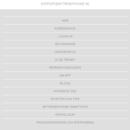
Grå / Genomskinlig
SUPPORT@MYTRENDYPHONE.SE
181,00
kr
105,00
kr
HEM
KUNDSERVICE
LOGGA IN
RETURVAROR
ORDERSTATUS
CLUB TRENDY
REPARATIONSGUIDER
OM MTP
BLOGG
KONTAKTA OSS
NYHETER OCH TIPS
MYTRENDYPHONE RABATTKOD
KÖPVILLKOR
PRODUCENTANSVAR OCH ÅTERVINNING