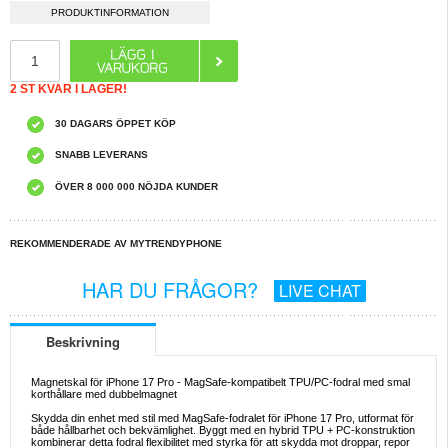
PRODUKTINFORMATION
2 ST KVAR I LAGER!
30 DAGARS ÖPPET KÖP
SNABB LEVERANS
ÖVER 8 000 000 NÖJDA KUNDER
REKOMMENDERADE AV MYTRENDYPHONE
HAR DU FRÅGOR?
LIVE CHAT
Beskrivning
Magnetskal för iPhone 17 Pro - MagSafe-kompatibelt TPU/PC-fodral med smal
korthållare med dubbelmagnet
Skydda din enhet med stil med MagSafe-fodralet för iPhone 17 Pro, utformat för
både hållbarhet och bekvämlighet. Byggt med en hybrid TPU + PC-konstruktion
kombinerar detta fodral flexibilitet med styrka för att skydda mot droppar, repor