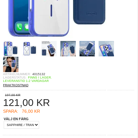
ARTIKELNUMMER:
4015132
LAGERSTATUS:
FINNS I LAGER.
LEVERANSTID 1-2 VARDAGAR
FRAKTKOSTNAD
197,00 KR
121,00
KR
SPARA:
76,00 KR
VÄLJ EN FÄRG